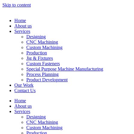
Skip to content
Home
About us
Services
Designing
CNC Machining
Custom Machining
Production
Jig & Fixtures
Custom Fasteners
Special Purpose Machine Manufacturing
Process Planning
Product Development
Our Work
Contact Us
Home
About us
Services
Designing
CNC Machining
Custom Machining
Production