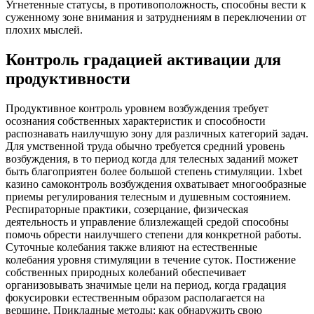
Угнетенные статусы, в противоположность, способны вести к
суженному зоне внимания и затруднениям в переключении от
плохих мыслей.
Контроль градацией активации для
продуктивности
Продуктивное контроль уровнем возбуждения требует
осознания собственных характеристик и способности
распознавать наилучшую зону для различных категорий задач.
Для умственной труда обычно требуется средний уровень
возбуждения, в то период когда для телесных заданий может
быть благоприятен более большой степень стимуляции. 1xbet
казино самоконтроль возбуждения охватывает многообразные
приемы регулирования телесным и душевным состоянием.
Респираторные практики, созерцание, физическая
деятельность и управление близлежащей средой способны
помочь обрести наилучшего степени для конкретной работы.
Суточные колебания также влияют на естественные
колебания уровня стимуляции в течение суток. Постижение
собственных природных колебаний обеспечивает
организовывать значимые цели на период, когда градация
фокусировки естественным образом располагается на
вершине. Прикладные методы: как обнаружить свою