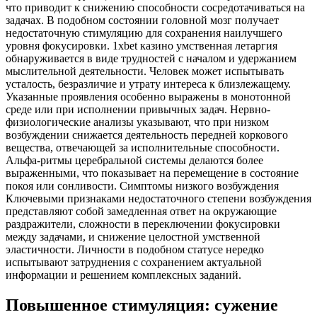
что приводит к снижению способности сосредотачиваться на
задачах. В подобном состоянии головной мозг получает
недостаточную стимуляцию для сохранения наилучшего
уровня фокусировки. 1xbet казино умственная летаргия
обнаруживается в виде трудностей с началом и удержанием
мыслительной деятельности. Человек может испытывать
усталость, безразличие и утрату интереса к близлежащему.
Указанные проявления особенно выражены в монотонной
среде или при исполнении привычных задач. Нервно-
физиологические анализы указывают, что при низком
возбуждении снижается деятельность передней коркового
вещества, отвечающей за исполнительные способности.
Альфа-ритмы церебральной системы делаются более
выраженными, что показывает на перемещение в состояние
покоя или сонливости. Симптомы низкого возбуждения
Ключевыми признаками недостаточного степени возбуждения
представляют собой замедленная ответ на окружающие
раздражители, сложности в переключении фокусировки
между задачами, и снижение целостной умственной
эластичности. Личности в подобном статусе нередко
испытывают затруднения с сохранением актуальной
информации и решением комплексных заданий.
Повышенное стимуляция: сужение