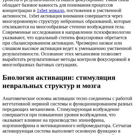
обладает базовое важность для понимания процессов
концентрации в
1xbet зеркало
, постижения и умственной
активности. 1xbet активация внимания совершается через
многоуровневую структуру нейронных образований, которые
откликаются на многообразные степени возбуждения тела.
Современные исследования в направлении психофизиологии
указывают, что идеальный степень фокусировки обретается
при сбалансированном активации. Чрезмерно низкое или
слишком высокое активация ведет к уменьшению умственной
результативности. Осознание этих механизмов позволяет
выработать результативные методы контроля фокусировкой в
многообразных бытовых ситуациях.
Биология активации: стимуляция
невральных структур и мозга
Анатомические основы активации тесно соединены с работой
вегетативной нервной системы и функционированием разных
передающих механизмов. Стимулирующая возбуждение
совершается при повышении уровня возбуждения, что
оказывает влияние на производство эпинефрина,
норэпинефрина и мотивационного нейромедиатора. Сетчатая
активирующая система выполняет основную функцию в