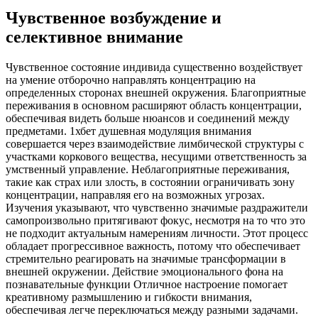
Чувственное возбуждение и
селективное внимание
Чувственное состояние индивида существенно воздействует
на умение отборочно направлять концентрацию на
определенных сторонах внешней окружения. Благоприятные
переживания в основном расширяют область концентрации,
обеспечивая видеть больше нюансов и соединений между
предметами. 1хбет душевная модуляция внимания
совершается через взаимодействие лимбической структуры с
участками коркового вещества, несущими ответственность за
умственный управление. Неблагоприятные переживания,
такие как страх или злость, в состоянии ограничивать зону
концентрации, направляя его на возможных угрозах.
Изучения указывают, что чувственно значимые раздражители
самопроизвольно притягивают фокус, несмотря на то что это
не подходит актуальным намерениям личности. Этот процесс
обладает прогрессивное важность, потому что обеспечивает
стремительно реагировать на значимые трансформации в
внешней окружении. Действие эмоционального фона на
познавательные функции Отличное настроение помогает
креативному размышлению и гибкости внимания,
обеспечивая легче переключаться между разными задачами.