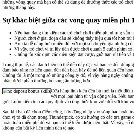
những vòng quay mà bạn có thể sử dụng để thưởng thức các trò chơi t
những tháng này.
Sự khác biệt giữa các vòng quay miễn phí
Nếu bạn đang tìm kiếm các trò chơi chơi miễn phí nhưng vẫn nhậ
Người chơi ở giai đoạn đầu sẽ không thấy hiệu quả tốt hơn trừ
Anh ta dễ dàng hơn nhiều đối với một số chuyên gia nhưng có 
Vì vậy, trò chơi vị trí lũy tiến được chơi quanh 5 cuộn phim c
Chúng tôi xác định các điều kiện đặt cược, giới hạn rút tiền và
Trong thực tế, các danh hiệu có thể đến dày đặc và bạn sẽ đến đúng
đảm bảo rằng nó liên quan đến tiền bạc, hãy để nó liên quan đến hoạ
Chúng tôi là một trong số những công ty đó, vì vậy hàng ngày chúng t
nhận được phần thưởng bổ sung ấn tượng hơn.
Cửa hàng linh kiện đền bù mới là một điểm 
với mọi loại hình từ vận động viên. Nếu bạ
gửi. Luôn kiểm tra các quy định và công thức khu vực đối với khu vực
Sau khi bạn đã chọn điểm cộng, hãy đăng nhập vào sòng bạc hoàn to
chơi vị trí đã chọn trong Thunderpick, có xu hướng có các tựa game cụ 
hoàn toàn miễn phí đó và bạn có thể kiếm được tiền thật. Vì vậy, số 
không cần bất kỳ liên minh tiền tệ nào.