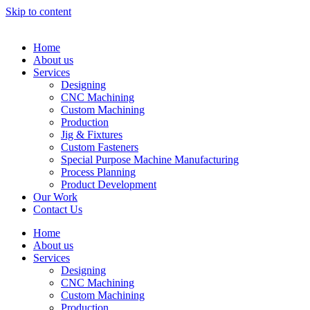
Skip to content
Home
About us
Services
Designing
CNC Machining
Custom Machining
Production
Jig & Fixtures
Custom Fasteners
Special Purpose Machine Manufacturing
Process Planning
Product Development
Our Work
Contact Us
Home
About us
Services
Designing
CNC Machining
Custom Machining
Production