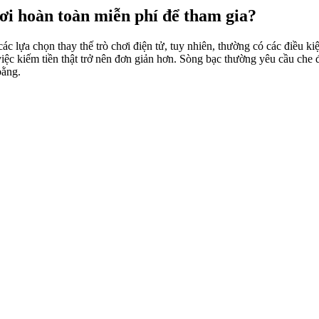
hơi hoàn toàn miễn phí để tham gia?
 các lựa chọn thay thế trò chơi điện tử, tuy nhiên, thường có các điều 
iệc kiếm tiền thật trở nên đơn giản hơn. Sòng bạc thường yêu cầu che 
bằng.