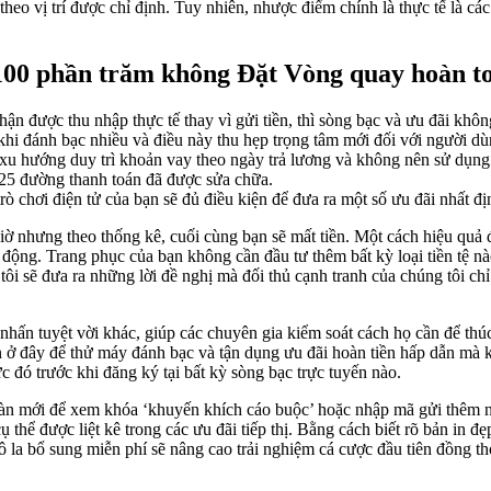
heo vị trí được chỉ định. Tuy nhiên, nhược điểm chính là thực tế là c
 100 phần trăm không Đặt Vòng quay hoàn t
n được thu nhập thực tế thay vì gửi tiền, thì sòng bạc và ưu đãi không
 khi đánh bạc nhiều và điều này thu hẹp trọng tâm mới đối với người d
xu hướng duy trì khoản vay theo ngày trả lương và không nên sử dụng
ó 25 đường thanh toán đã được sửa chữa.
 trò chơi điện tử của bạn sẽ đủ điều kiện để đưa ra một số ưu đãi nhất đ
 giờ nhưng theo thống kê, cuối cùng bạn sẽ mất tiền. Một cách hiệu qu
t động. Trang phục của bạn không cần đầu tư thêm bất kỳ loại tiền tệ 
ôi sẽ đưa ra những lời đề nghị mà đối thủ cạnh tranh của chúng tôi ch
nhấn tuyệt vời khác, giúp các chuyên gia kiểm soát cách họ cần để thúc
n ở đây để thử máy đánh bạc và tận dụng ưu đãi hoàn tiền hấp dẫn mà k
 đó trước khi đăng ký tại bất kỳ sòng bạc trực tuyến nào.
àn mới để xem khóa ‘khuyến khích cáo buộc’ hoặc nhập mã gửi thêm n
thể được liệt kê trong các ưu đãi tiếp thị. Bằng cách biết rõ bản in đẹp,
đô la bổ sung miễn phí sẽ nâng cao trải nghiệm cá cược đầu tiên đồng t