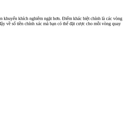
kiện khuyến khích nghiêm ngặt hơn. Điểm khác biệt chính là các vòng
đậy về số tiền chính xác mà bạn có thể đặt cược cho mỗi vòng quay