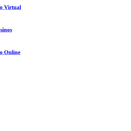
o Virtual
sinos
o Online