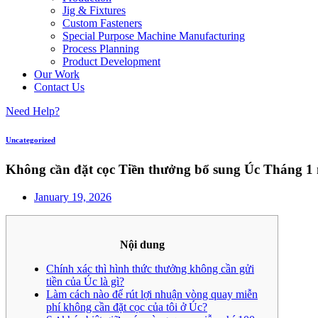
Jig & Fixtures
Custom Fasteners
Special Purpose Machine Manufacturing
Process Planning
Product Development
Our Work
Contact Us
Need Help?
Uncategorized
Không cần đặt cọc Tiền thưởng bổ sung Úc Tháng 1
January 19, 2026
Nội dung
Chính xác thì hình thức thưởng không cần gửi
tiền của Úc là gì?
Làm cách nào để rút lợi nhuận vòng quay miễn
phí không cần đặt cọc của tôi ở Úc?