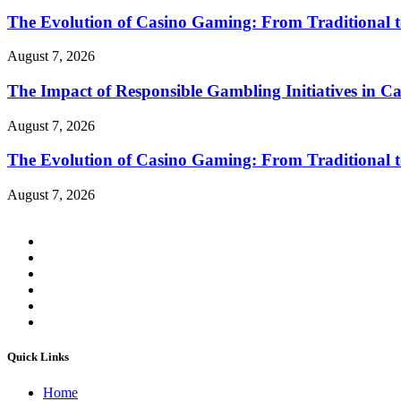
The Evolution of Casino Gaming: From Traditional t
August 7, 2026
The Impact of Responsible Gambling Initiatives in Ca
August 7, 2026
The Evolution of Casino Gaming: From Traditional t
August 7, 2026
Quick Links
Home