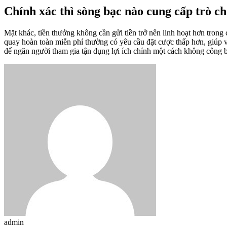
Chính xác thì sòng bạc nào cung cấp trò c
Mặt khác, tiền thưởng không cần gửi tiền trở nên linh hoạt hơn trong
quay hoàn toàn miễn phí thường có yêu cầu đặt cược thấp hơn, giúp v
để ngăn người tham gia tận dụng lợi ích chính một cách không công 
admin