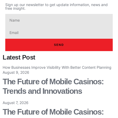
Sign up our newsletter to get update information, news and
free insight.
SEND
Latest Post
How Businesses Improve Visibility With Better Content Planning
August 9, 2026
The Future of Mobile Casinos:
Trends and Innovations
August 7, 2026
The Future of Mobile Casinos: