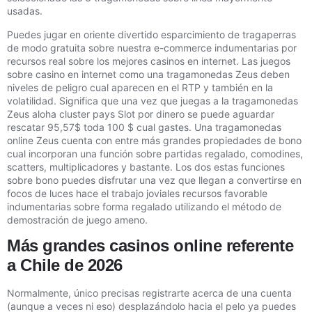
usadas.
Puedes jugar en oriente divertido esparcimiento de tragaperras
de modo gratuita sobre nuestra e-commerce indumentarias por
recursos real sobre los mejores casinos en internet. Las juegos
sobre casino en internet como una tragamonedas Zeus deben
niveles de peligro cual aparecen en el RTP y también en la
volatilidad. Significa que una vez que juegas a la tragamonedas
Zeus
aloha cluster pays Slot por dinero
se puede aguardar
rescatar 95,57$ toda 100 $ cual gastes. Una tragamonedas
online Zeus cuenta con entre más grandes propiedades de bono
cual incorporan una función sobre partidas regalado, comodines,
scatters, multiplicadores y bastante. Los dos estas funciones
sobre bono puedes disfrutar una vez que llegan a convertirse en
focos de luces hace el trabajo joviales recursos favorable
indumentarias sobre forma regalado utilizando el método de
demostración de juego ameno.
Más grandes casinos online referente
a Chile de 2026
Normalmente, único precisas registrarte acerca de una cuenta
(aunque a veces ni eso) desplazándolo hacia el pelo ya puedes