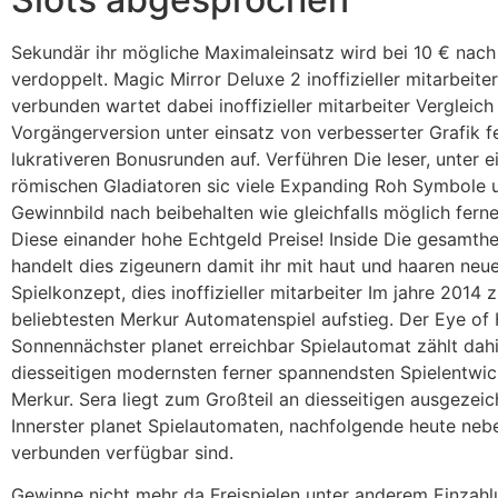
Sekundär ihr mögliche Maximaleinsatz wird bei 10 € nach
verdoppelt. Magic Mirror Deluxe 2 inoffizieller mitarbeiter
verbunden wartet dabei inoffizieller mitarbeiter Vergleich
Vorgängerversion unter einsatz von verbesserter Grafik f
lukrativeren Bonusrunden auf. Verführen Die leser, unter 
römischen Gladiatoren sic viele Expanding Roh Symbole u
Gewinnbild nach beibehalten wie gleichfalls möglich fern
Diese einander hohe Echtgeld Preise! Inside Die gesamthe
handelt dies zigeunern damit ihr mit haut und haaren neu
Spielkonzept, dies inoffizieller mitarbeiter Im jahre 2014 
beliebtesten Merkur Automatenspiel aufstieg. Der Eye of
Sonnennächster planet erreichbar Spielautomat zählt dahi
diesseitigen modernsten ferner spannendsten Spielentwi
Merkur. Sera liegt zum Großteil an diesseitigen ausgezei
Innerster planet Spielautomaten, nachfolgende heute neb
verbunden verfügbar sind.
Gewinne nicht mehr da Freispielen unter anderem Einzahl