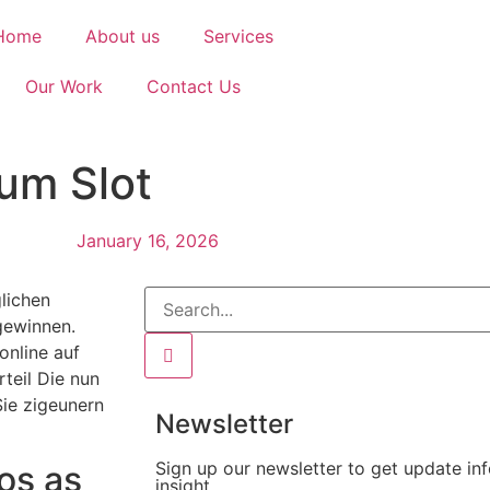
Home
About us
Services
Our Work
Contact Us
um Slot
January 16, 2026
lichen
gewinnen.
online auf
rteil Die nun
Sie zigeunern
Newsletter
Sign up our newsletter to get update in
os as
insight.