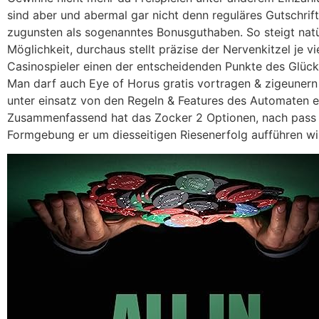
sind aber und abermal gar nicht denn reguläres Gutschrift
zugunsten als sogenanntes Bonusguthaben. So steigt natü
Möglichkeit, durchaus stellt präzise der Nervenkitzel je vi
Casinospieler einen der entscheidenden Punkte des Glücks
Man darf auch Eye of Horus gratis vortragen & zigeunern
unter einsatz von den Regeln & Features des Automaten e
Zusammenfassend hat das Zocker 2 Optionen, nach pass
Formgebung er um diesseitigen Riesenerfolg aufführen wil