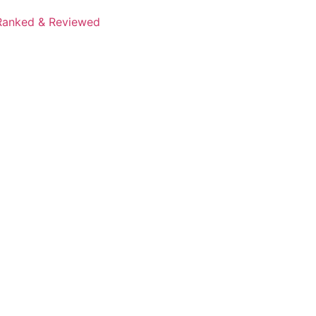
 Ranked & Reviewed