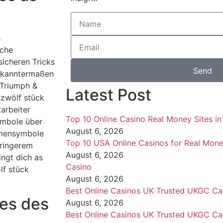
s
sche
sicheren Tricks
Send
bekanntermaßen
r Triumph &
Latest Post
 zwölf stück
tarbeiter
Top 10 Online Casino Real Money Sites i
ymbole über
August 6, 2026
emensymbole
Top 10 USA Online Casinos for Real Mon
eringerem
August 6, 2026
ngt dich as
Casino
lf stück
August 6, 2026
Best Online Casinos UK Trusted UKGC Cas
res des
August 6, 2026
Best Online Casinos UK Trusted UKGC Cas