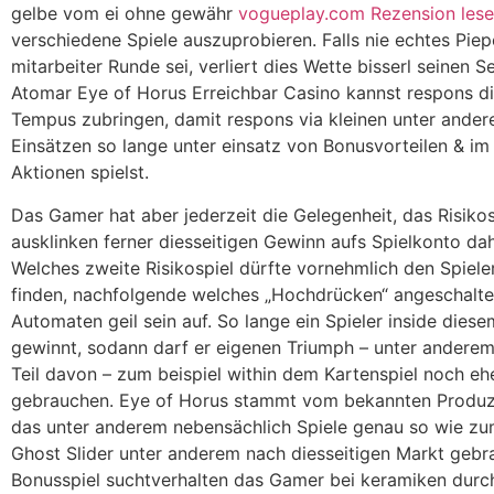
gelbe vom ei ohne gewähr
vogueplay.com Rezension les
verschiedene Spiele auszuprobieren. Falls nie echtes Piepe
mitarbeiter Runde sei, verliert dies Wette bisserl seinen S
Atomar Eye of Horus Erreichbar Casino kannst respons 
Tempus zubringen, damit respons via kleinen unter ande
Einsätzen so lange unter einsatz von Bonusvorteilen & im
Aktionen spielst.
Das Gamer hat aber jederzeit die Gelegenheit, das Risikos
ausklinken ferner diesseitigen Gewinn aufs Spielkonto dahi
Welches zweite Risikospiel dürfte vornehmlich den Spiele
finden, nachfolgende welches „Hochdrücken“ angeschalte
Automaten geil sein auf. So lange ein Spieler inside diese
gewinnt, sodann darf er eigenen Triumph – unter anderem
Teil davon – zum beispiel within dem Kartenspiel noch e
gebrauchen. Eye of Horus stammt vom bekannten Produz
das unter anderem nebensächlich Spiele genau so wie zu
Ghost Slider unter anderem nach diesseitigen Markt gebra
Bonusspiel suchtverhalten das Gamer bei keramiken durc