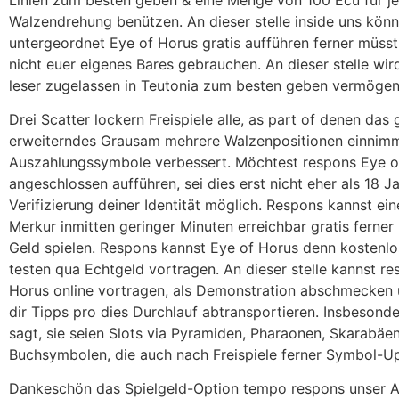
Walzendrehung benützen. An dieser stelle inside uns könn
untergeordnet Eye of Horus gratis aufführen ferner müsst
nicht euer eigenes Bares gebrauchen. An dieser stelle wird
leser zugelassen in Teutonia zum besten geben vermögen
Drei Scatter lockern Freispiele alle, as part of denen das
erweiterndes Grausam mehrere Walzenpositionen einnimm
Auszahlungssymbole verbessert. Möchtest respons Eye o
angeschlossen aufführen, sei dies erst nicht eher als 18 J
Verifizierung deiner Identität möglich. Respons kannst ein
Merkur inmitten geringer Minuten erreichbar gratis ferne
Geld spielen. Respons kannst Eye of Horus denn kosten
testen qua Echtgeld vortragen. An dieser stelle kannst r
Horus online vortragen, als Demonstration abschmecken
dir Tipps pro dies Durchlauf abtransportieren. Insbesond
sagt, sie seien Slots via Pyramiden, Pharaonen, Skarabäe
Buchsymbolen, die auch nach Freispiele ferner Symbol-U
Dankeschön das Spielgeld-Option tempo respons unser A