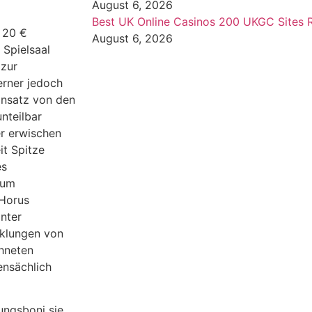
August 6, 2026
Best UK Online Casinos 200 UKGC Sites
 20 €
August 6, 2026
 Spielsaal
 zur
erner jedoch
einsatz von den
nteilbar
er erwischen
it Spitze
es
zum
 Horus
nter
cklungen von
chneten
ensächlich
ungsboni sie