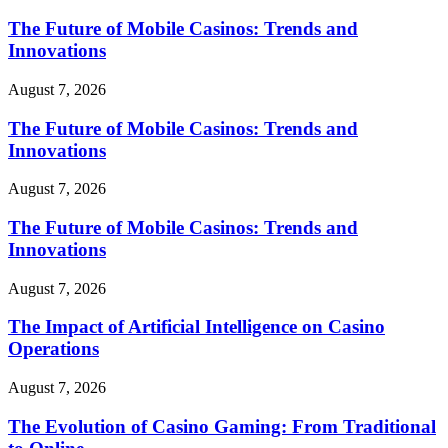
The Future of Mobile Casinos: Trends and
Innovations
August 7, 2026
The Future of Mobile Casinos: Trends and
Innovations
August 7, 2026
The Future of Mobile Casinos: Trends and
Innovations
August 7, 2026
The Impact of Artificial Intelligence on Casino
Operations
August 7, 2026
The Evolution of Casino Gaming: From Traditional