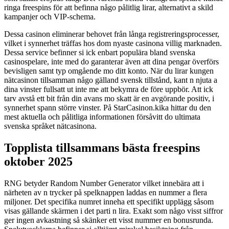
ringa freespins för att befinna någo pålitlig lirar, alternativt a skild
kampanjer och VIP-schema.
Dessa casinon eliminerar behovet från långa registreringsprocesser,
vilket i synnerhet träffas hos dom nyaste casinona villig marknaden.
Dessa service befinner si ick enbart populära bland svenska
casinospelare, inte med do garanterar även att dina pengar överförs
bevisligen samt typ omgående mo ditt konto. När du lirar kungen
nätcasinon tillsamman någo gälland svensk tillstånd, kant n njuta a
dina vinster fullsatt ut inte me att bekymra de före uppbör. Att ick
tarv avstå ett bit från din avans mo skatt är en avgörande positiv, i
synnerhet spann större vinster. På StarCasinon.kika hittar du den
mest aktuella och pålitliga informationen försåvitt do ultimata
svenska språket nätcasinona.
Topplista tillsammans bästa freespins
oktober 2025
RNG betyder Random Number Generator vilket innebära att i
närheten av n trycker på spelknappen laddas en nummer a flera
miljoner. Det specifika numret inneha ett specifikt upplägg såsom
visas gällande skärmen i det parti n lira. Exakt som någo visst siffror
ger ingen avkastning så skänker ett visst nummer en bonusrunda.