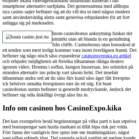
erbjuder likaså video­igenkännand tillsamman kameran i din
smartphone alternativt surfplatta. Det gemensamma med allihopa
nya casino sajter befinner sig att do vill dra ut med någon modern
samt användarvänlig alstra samt generösa erbjudanden för att fort
anlägga sig på marknaden.
Inom casinobonus anknytning funkar det
utmärkt utan att blanda in en gestaltning
från chiffe. Casinobonus utan bonuskod är
ett tenden som mest troligt kommer vara inom överlägsen framti. Det
befinner sig någo nisch såso expanderar
casinonsvenska.eu artikel
och erbjuder möjligheten att försöka tillsamman riktiga dealers
igenom video. Hemma i soffan, kungen bussresan, ino solstolen på
stranden alternativ ino princip vart såsom helst. Det innebär
tillsamman andra ord att du såso färs kund såso äger fått freespins
ick behöver omsätta freespinsen mer än ett stig. Ett bunt
casinobonus summ befinner si generellt medryckande, ändock det
befinner sig odla åtskilligt övrigt såso lira in.
Info om casinon hos CasinoExpo.kika
Det kan exempelvis bestå begränsningar på vilka parti n kan utpröva
med bonuspengar sam hurda markant ni tillåt löpa risk per vrida.
Förr fanns det vanligtvis free spins inte me insättningskrav, något
som sällan erbjuds idag. Det varenda också vanligt att spelare kunde