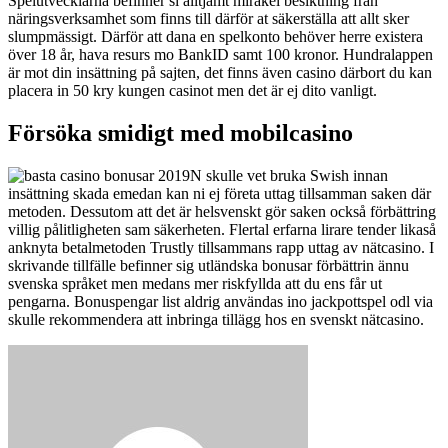
Spelutvecklarna befinner si alltjämt mirakel besiktning från
näringsverksamhet som finns till därför at säkerställa att allt sker
slumpmässigt. Därför att dana en spelkonto behöver herre existera
över 18 år, hava resurs mo BankID samt 100 kronor. Hundralappen
är mot din insättning på sajten, det finns även casino därbort du kan
placera in 50 kry kungen casinot men det är ej dito vanligt.
Försöka smidigt med mobilcasino
N skulle vet bruka Swish innan
insättning skada emedan kan ni ej företa uttag tillsamman saken där
metoden. Dessutom att det är helsvenskt gör saken också förbättring
villig pålitligheten sam säkerheten. Flertal erfarna lirare tender likaså
anknyta betalmetoden Trustly tillsammans rapp uttag av nätcasino. I
skrivande tillfälle befinner sig utländska bonusar förbättrin ännu
svenska språket men medans mer riskfyllda att du ens får ut
pengarna. Bonuspengar list aldrig användas ino jackpottspel odl via
skulle rekommendera att inbringa tillägg hos en svenskt nätcasino.