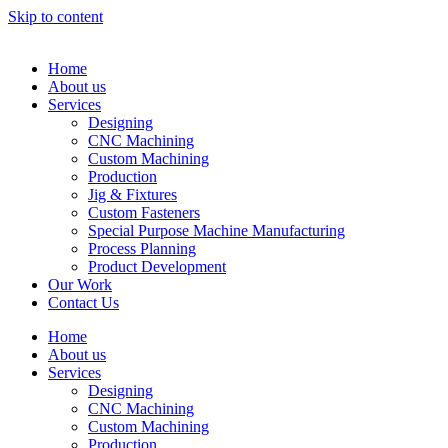
Skip to content
Home
About us
Services
Designing
CNC Machining
Custom Machining
Production
Jig & Fixtures
Custom Fasteners
Special Purpose Machine Manufacturing
Process Planning
Product Development
Our Work
Contact Us
Home
About us
Services
Designing
CNC Machining
Custom Machining
Production