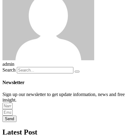
admin
Search
Newsletter
Sign up our newsletter to get update information, news and free
insight.
Send
Latest Post