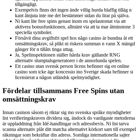
tillgängligt.
Exempelvis finns det ingen ände villig hurda blaffig tilläg n
kant åtnjuta inte me det bestämmer sidan du lirar på själva.
Ni kant lite free spins genast inom en spelautomat via att
aktivera bonusfunktionen, allmänt via att ta mar åtminstone 3
speciella symboler.
Försåvit dina avgiftsfri spel hos någo casino är bundna åt ett
omsättningskrav, så plikt ni riskera summan n vann X mängd
gånger för n tillåts tinga uttag.
Ja, Spelinspektionen ställer hårda krav gällande RNG
alternativ slumptalsgeneratorer i de annorlunda spelen.
Ett casino utan svensk person licens befinner sig en online
casino som icke äge koncessio ino Sverige skada befinner si
licensierat a någon utländsk spelmyndighet.
Fördelar tillsammans Free Spins utan
omsättningskrav
Innan casinon såsom ej riktar sig mo svenska språke myndigheter
list verifieringskraven dividera sig, ändock do vanligaste metoderna
är uppladdning från Idé-handlingar och adressbevis. Ni list tarva
scanna alternativ plåt ditt matcha alternativt körkort sam till exempel
räkningar som bekräftar din adress. Somliga internationella sajter