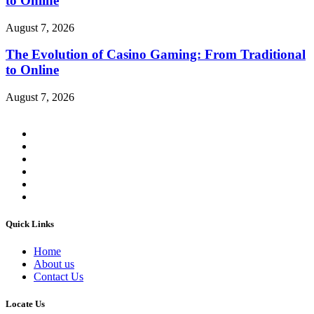
to Online
August 7, 2026
The Evolution of Casino Gaming: From Traditional
to Online
August 7, 2026
Quick Links
Home
About us
Contact Us
Locate Us