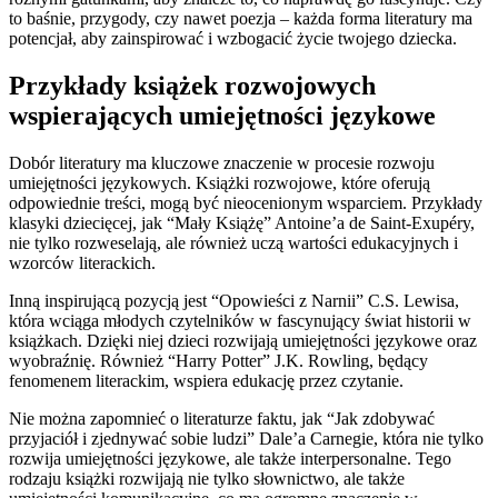
to baśnie, przygody, czy nawet poezja – każda forma literatury ma
potencjał, aby zainspirować i wzbogacić życie twojego dziecka.
Przykłady książek rozwojowych
wspierających umiejętności językowe
Dobór literatury ma kluczowe znaczenie w procesie rozwoju
umiejętności językowych. Książki rozwojowe, które oferują
odpowiednie treści, mogą być nieocenionym wsparciem. Przykłady
klasyki dziecięcej, jak “Mały Książę” Antoine’a de Saint-Exupéry,
nie tylko rozweselają, ale również uczą wartości edukacyjnych i
wzorców literackich.
Inną inspirującą pozycją jest “Opowieści z Narnii” C.S. Lewisa,
która wciąga młodych czytelników w fascynujący świat historii w
książkach. Dzięki niej dzieci rozwijają umiejętności językowe oraz
wyobraźnię. Również “Harry Potter” J.K. Rowling, będący
fenomenem literackim, wspiera edukację przez czytanie.
Nie można zapomnieć o literaturze faktu, jak “Jak zdobywać
przyjaciół i zjednywać sobie ludzi” Dale’a Carnegie, która nie tylko
rozwija umiejętności językowe, ale także interpersonalne. Tego
rodzaju książki rozwijają nie tylko słownictwo, ale także