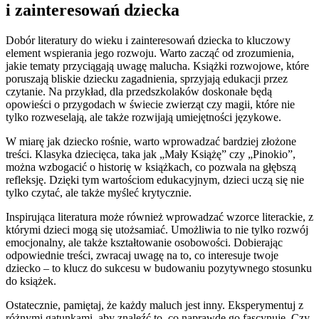
i zainteresowań dziecka
Dobór literatury do wieku i zainteresowań dziecka to kluczowy
element wspierania jego rozwoju. Warto zacząć od zrozumienia,
jakie tematy przyciągają uwagę malucha. Książki rozwojowe, które
poruszają bliskie dziecku zagadnienia, sprzyjają edukacji przez
czytanie. Na przykład, dla przedszkolaków doskonałe będą
opowieści o przygodach w świecie zwierząt czy magii, które nie
tylko rozweselają, ale także rozwijają umiejętności językowe.
W miarę jak dziecko rośnie, warto wprowadzać bardziej złożone
treści. Klasyka dziecięca, taka jak „Mały Książę” czy „Pinokio”,
można wzbogacić o historię w książkach, co pozwala na głębszą
refleksję. Dzięki tym wartościom edukacyjnym, dzieci uczą się nie
tylko czytać, ale także myśleć krytycznie.
Inspirująca literatura może również wprowadzać wzorce literackie, z
którymi dzieci mogą się utożsamiać. Umożliwia to nie tylko rozwój
emocjonalny, ale także kształtowanie osobowości. Dobierając
odpowiednie treści, zwracaj uwagę na to, co interesuje twoje
dziecko – to klucz do sukcesu w budowaniu pozytywnego stosunku
do książek.
Ostatecznie, pamiętaj, że każdy maluch jest inny. Eksperymentuj z
różnymi gatunkami, aby znaleźć to, co naprawdę go fascynuje. Czy