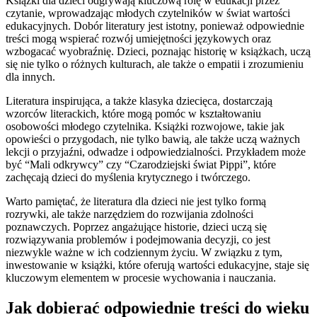
Książki dla dzieci odgrywają kluczową rolę w edukacji przez
czytanie, wprowadzając młodych czytelników w świat wartości
edukacyjnych. Dobór literatury jest istotny, ponieważ odpowiednie
treści mogą wspierać rozwój umiejętności językowych oraz
wzbogacać wyobraźnię. Dzieci, poznając historię w książkach, uczą
się nie tylko o różnych kulturach, ale także o empatii i zrozumieniu
dla innych.
Literatura inspirująca, a także klasyka dziecięca, dostarczają
wzorców literackich, które mogą pomóc w kształtowaniu
osobowości młodego czytelnika. Książki rozwojowe, takie jak
opowieści o przygodach, nie tylko bawią, ale także uczą ważnych
lekcji o przyjaźni, odwadze i odpowiedzialności. Przykładem może
być “Mali odkrywcy” czy “Czarodziejski świat Pippi”, które
zachęcają dzieci do myślenia krytycznego i twórczego.
Warto pamiętać, że literatura dla dzieci nie jest tylko formą
rozrywki, ale także narzędziem do rozwijania zdolności
poznawczych. Poprzez angażujące historie, dzieci uczą się
rozwiązywania problemów i podejmowania decyzji, co jest
niezwykle ważne w ich codziennym życiu. W związku z tym,
inwestowanie w książki, które oferują wartości edukacyjne, staje się
kluczowym elementem w procesie wychowania i nauczania.
Jak dobierać odpowiednie treści do wieku