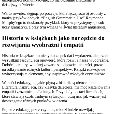
umiejętności komunikacyjne, co ma ogromne znaczenie w
dzisiejszym świecie.
Warto również sięgnąć po pozycje, które łączą rozwój osobisty z
nauką języków obcych. “English Grammar in Use” Raymonda
Murphy’ego to doskonały przykład, który w przystępny sposób
uczy gramatyki, a przy tym wciąga w świat literatury angielskiej.
Historia w książkach jako narzędzie do
rozwijania wyobraźni i empatii
Historia w książkach to nie tylko zlepek dat i wydarzeń, ale przede
wszystkim fascynująca opowieść, która rozwija naszą wyobraźnię.
Dobór literatury, w której zawarte są odpowiednie treści, pozwala
na odkrywanie różnych kultur i perspektyw. Książki rozwojowe
wykorzystują te elementy, aby inspirować młodych czytelników.
Wartości edukacyjne, jakie płyną z historii, są nieocenione.
Literatura inspirująca, czy klasyka dziecięca, ma moc kształtowania
empatii i zrozumienia dla innych. Przykłady postaci literackich,
które stawiają czoła trudnym sytuacjom, uczą nas, jak ważne jest
dostrzeganie różnych punktów widzenia.
Poprzez edukację przez czytanie, młodzi ludzie rozwijają