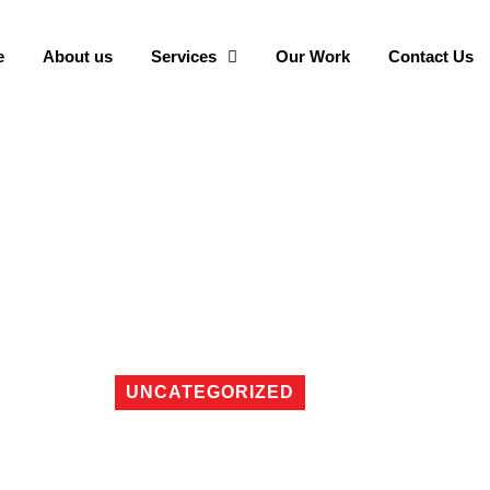
e
About us
Services
Our Work
Contact Us
UNCATEGORIZED
te represente a cote d