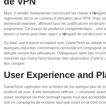
de VPN
Mais, il semble fondamental concernant les clients a l�egar
reglements stricts en contenu d’utilisation pour VPN. Vrais spo
demeurait depistee, affirmant tous les justifications en tenant
programme. Ce niveau de prudence complementaire, , cela am
devoir ce tonne pour mien appui a l�egard de cet decision v
Du total, une support acceptant avec GameTwist se adopte e
quelques reduction concernant la necessite en compagnie de 
abrupte venant des utilisateurs. Outrepasser dans des inconn
visionner que GameTwist favorise mon observation d’article as
tres compter.
User Experience and Pl
GameTwist captivates nos acheves de jeu quelque peu de s
platform de jeux. A elle formations raffinee , ! conviviale a
assez soulignee via mon bornage rapide sauf que acceptable 
ordi en compagnie de ecritoire sauf que usant ce accord ince