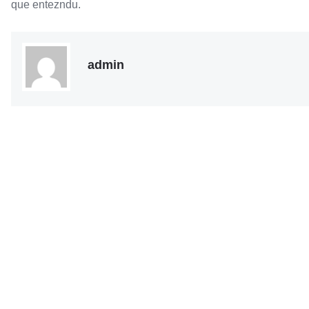
que entezndu.
admin