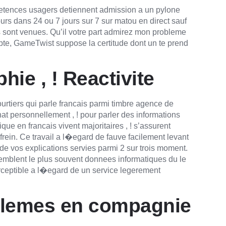
etences usagers detiennent admission a un pylone
urs dans 24 ou 7 jours sur 7 sur matou en direct sauf
ls sont venues. Qu’il votre part admirez mon probleme
te, GameTwist suppose la certitude dont un te prend
ie , ! Reactivite
urtiers qui parle francais parmi timbre agence de
at personnellement , ! pour parler des informations
e en francais vivent majoritaires , ! s’assurent
rein. Ce travail a l�egard de fauve facilement levant
de vos explications servies parmi 2 sur trois moment.
blent le plus souvent donnees informatiques du le
erceptible a l�egard de un service legerement
oblemes en compagnie