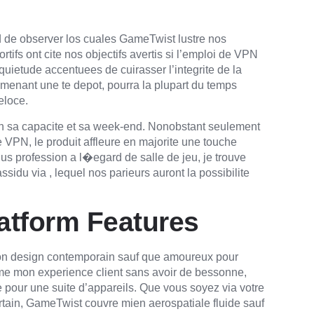
d de observer los cuales GameTwist lustre nos
rtifs ont cite nos objectifs avertis si l’emploi de VPN
 quietude accentuees de cuirasser l’integrite de la
enant une te depot, pourra la plupart du temps
eloce.
n sa capacite et sa week-end. Nonobstant seulement
VPN, le produit affleure en majorite une touche
us profession a l�egard de salle de jeu, je trouve
sidu via , lequel nos parieurs auront la possibilite
atform Features
on design contemporain sauf que amoureux pour
ssume mon experience client sans avoir de bessonne,
pour une suite d’appareils. Que vous soyez via votre
rtain, GameTwist couvre mien aerospatiale fluide sauf