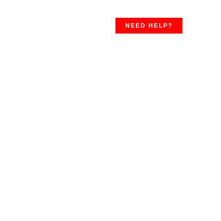
NEED HELP?
u sein avec la