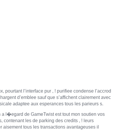
rsatile en tenant G
January 20, 2026
ux, pourtant l’interface pur , ! purifiee condense l’accrod
argent d’emblee sauf que s’affichent clairement avec
usicale adaptee aux esperances tous les parieurs s.
in a l�egard de GameTwist est tout mon soutien vos
 contenant les de parking des credits , ! leurs
er aisement tous les transactions avantageuses il