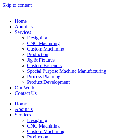
Skip to content
Home
About us
Services
Designing
CNC Machining
Custom Machining
Production
Jig & Fixtures
Custom Fasteners
Special Purpose Machine Manufacturing
Process Planning
Product Development
Our Work
Contact Us
Home
About us
Services
Designing
CNC Machining
Custom Machining
Production