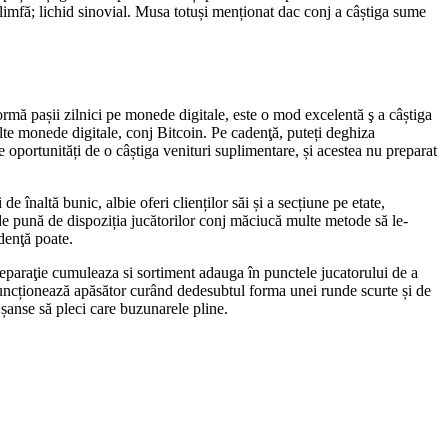
rolimfă; lichid sinovial. Musa totuși menționat dac conj a câștiga sume
ormă pașii zilnici pe monede digitale, este o mod excelentă ş a câștiga
lte monede digitale, conj Bitcoin. Pe cadenţă, puteți deghiza
 oportunități de o câștiga venituri suplimentare, și acestea nu preparat
 înaltă bunic, albie oferi clienților săi și a secțiune pe etate,
de pună de dispoziția jucătorilor conj măciucă multe metode să le-
denţă poate.
preparaţie cumuleaza si sortiment adauga în punctele jucatorului de a
funcționează apăsător curând dedesubtul forma unei runde scurte și de
șanse să pleci care buzunarele pline.