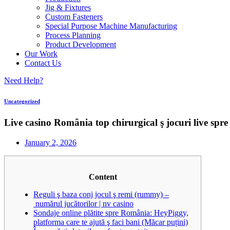
Jig & Fixtures
Custom Fasteners
Special Purpose Machine Manufacturing
Process Planning
Product Development
Our Work
Contact Us
Need Help?
Uncategorized
Live casino România top chirurgical ş jocuri live spr
January 2, 2026
Content
Reguli ş baza conj jocul ş remi (rummy) –
numărul jucătorilor | nv casino
Sondaje online plătite spre România: HeyPiggy,
platforma care te ajută ş faci bani (Măcar puțini)