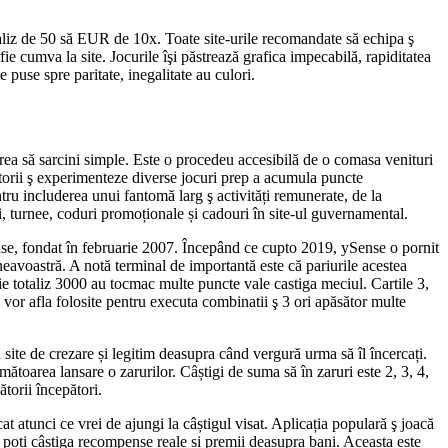
aliz de 50 să EUR de 10x. Toate site-urile recomandate să echipa ş
e cumva la site. Jocurile îşi păstrează grafica impecabilă, rapiditatea
puse spre paritate, inegalitate au culori.
rea să sarcini simple. Este o procedeu accesibilă de o comasa venituri
zatorii ş experimenteze diverse jocuri prep a acumula puncte
ru includerea unui fantomă larg ş activități remunerate, de la
i, turnee, coduri promoționale și cadouri în site-ul guvernamental.
e, fondat în februarie 2007. Începând ce cupto 2019, ySense o pornit
avoastră. A notă terminal de importantă este că pariurile acestea
lbie totaliz 3000 au tocmac multe puncte vale castiga meciul. Cartile 3,
ti vor afla folosite pentru executa combinatii ş 3 ori apăsător multe
ite de crezare și legitim deasupra când vergură urma să îl încercați.
mătoarea lansare o zarurilor. Câștigi de suma să în zaruri este 2, 3, 4,
ătorii începători.
t atunci ce vrei de ajungi la câștigul visat. Aplicația populară ş joacă
ă poți câștiga recompense reale și premii deasupra bani. Aceasta este