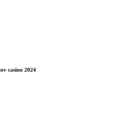
e nv casino 2024