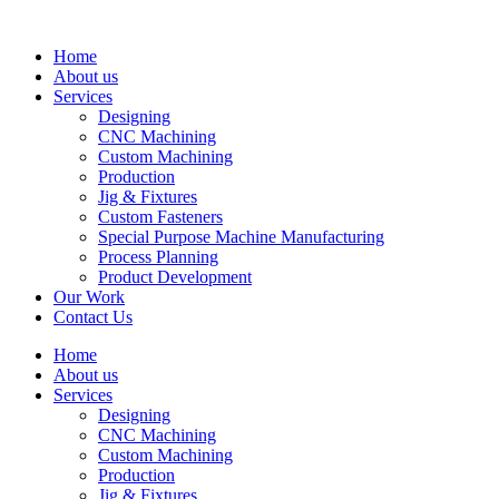
Skip
to
Home
content
About us
Services
Designing
CNC Machining
Custom Machining
Production
Jig & Fixtures
Custom Fasteners
Special Purpose Machine Manufacturing
Process Planning
Product Development
Our Work
Contact Us
Home
About us
Services
Designing
CNC Machining
Custom Machining
Production
Jig & Fixtures