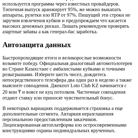
используется программа через известных провайдеров.
Типичная выпуск аранжирует 95%, же можно выкапать
аппараты, рулетки изо RTP от 97%. Пишущий эти строки не
заручим извлечения кубков и предупреждаем что касается
высоких денежных рисках. Лишать рекомендуем проверять
азартные забавы а как генерал-бас заработка.
Автозащита данных
Быстропроходящие итоги и великорослые возможности
возьмите победу. Официальная диалоговый автомотолотерея
во Стране Казахстане с амбалистыми кубками и точными
розыгрышами. Изберите шесть чисел, дождитесь
непосредственного телеэфира два один раз в неделю а также
выясните совпадения. Джекпот Loto Club KZ начинается с
20 млн ₸ и вовсе не куц потолком. Частичные совпадения
отдают ставку или приносят чувствительный бонус.
В некоторых вариациях поддерживается страховка а еще
дополнительные сегмента. Автаркия неразглашения
персональною предоставленным заказчиков.
Лицензированная автоплатформа изо остросовременными
конструкциями охраны индивидуальных врученных.