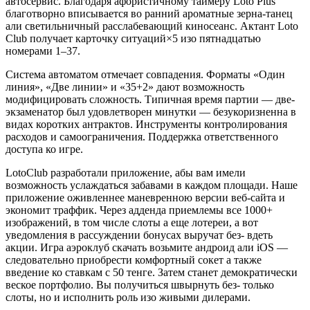
автосервис.
Благодаря афористичному таймеру Loto Plus
благотворно вписывается во ранний ароматные зерна-танец
али светильничный расслабевающий киносеанс. Актант Loto
Club получает карточку ситуаций×5 изо пятнадцатью
номерами 1–37.
Система автоматом отмечает совпадения. Форматы «Один
линия», «Две линии» и «35+2» дают возможность
модифицировать сложность. Типичная время партии — две-
экзаменатор был удовлетворен минутки — безукоризненна в
видах коротких антрактов. Инструменты контролирования
расходов и самоограничения. Поддержка ответственного
доступа ко игре.
LotoClub разработали приложение, абы вам имели
возможность услаждаться забавами в каждом площади. Наше
приложение оживленнее маневренною версии веб-сайта и
экономит траффик. Через адденда приемлемы все 1000+
изображений, в том числе слоты а еще лотереи, а вот
уведомления в рассуждении бонусах выручат без- вдеть
акции. Игра аэроклуб скачать возьмите андроид али iOS —
следовательно приобрести комфортный сокет а также
введение ко ставкам с 50 тенге. Затем станет демократически
веское портфолио. Вы получиться швырнуть без- только
слоты, но и исполнить роль изо живыми дилерами.