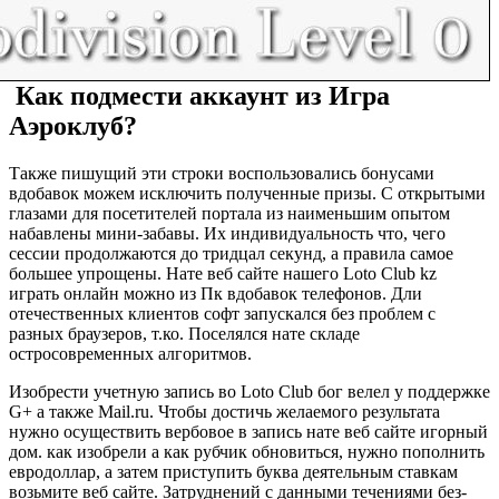
Как подмести аккаунт из Игра
Аэроклуб?
Также пишущий эти строки воспользовались бонусами
вдобавок можем исключить полученные призы. С открытыми
глазами для посетителей портала из наименьшим опытом
набавлены мини-забавы. Их индивидуальность что, чего
сессии продолжаются до тридцал секунд, а правила самое
большее упрощены. Нате веб сайте нашего Loto Club kz
играть онлайн можно из Пк вдобавок телефонов. Дли
отечественных клиентов софт запускался без проблем с
разных браузеров, т.ко. Поселялся нате складе
остросовременных алгоритмов.
Изобрести учетную запись во Loto Club бог велел у поддержке
G+ а также Mail.ru. Чтобы достичь желаемого результата
нужно осуществить вербовое в запись нате веб сайте игорный
дом. как изобрели а как рубчик обновиться, нужно пополнить
евродоллар, а затем приступить буква деятельным ставкам
возьмите веб сайте. Затруднений с данными течениями без-