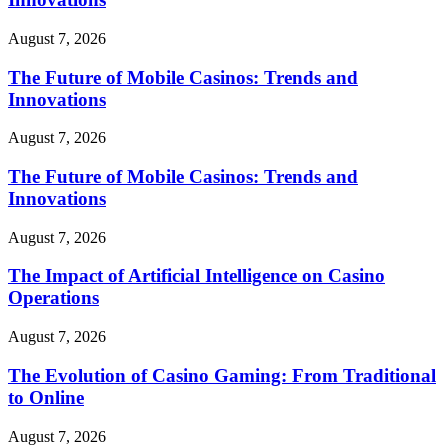
August 7, 2026
The Future of Mobile Casinos: Trends and
Innovations
August 7, 2026
The Future of Mobile Casinos: Trends and
Innovations
August 7, 2026
The Impact of Artificial Intelligence on Casino
Operations
August 7, 2026
The Evolution of Casino Gaming: From Traditional
to Online
August 7, 2026