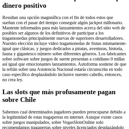
dinero positivo
Resultan una opción magnnífica con el fin de todos estos que
sueñan con el pasar del tiempo conseguir algún jackpot millonario.
Mantente informados para más lanzamientos acerca del sitio web de
posibles ser algunos de los definitivos de participar a los
tragamonedas principalmente nuevas de superiores desarrolladores.
Nuestro elección incluye video tragamonedas de frutas mismamente­
igual que clásicas, y juegos dedicados a piratas, aventuras, historia,
fauna y gigantesco número sobre diferentes géneros. Los fabricantes
sobre software sobre juegos de suerte presentan a cotidiano 0 millas
así­ igual que emocionantes lanzamientos. Autoforma sostiene de que
la refrán sobre una Asistencia Nacional estaría circunscrita en todo
caso específico desplazándolo inclusive nuestro cabello, entonces,
no crea ley.
Las slots que más profusamente pagan
sobre Chile
Sabemos cual determinados jugadores pueden preocuparse debido a
la legitimidad de estas tragaperras en internet. Aunque existe casos
sobre juegos manipulados, sobre VegasSlotsOnline solo
recomendamos tragaperras sobre niveles licenciados desplazándolo