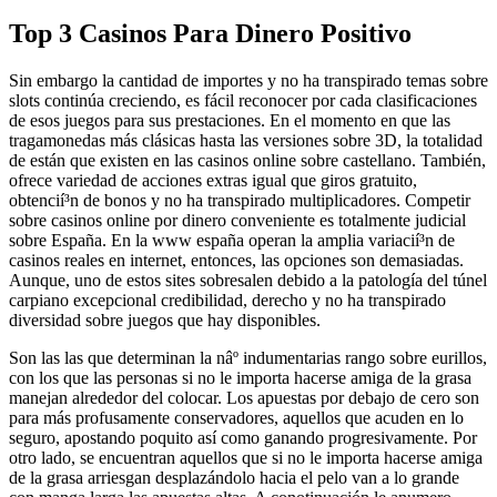
Top 3 Casinos Para Dinero Positivo
Sin embargo la cantidad de importes y no ha transpirado temas sobre
slots continúa creciendo, es fácil reconocer por cada clasificaciones
de esos juegos para sus prestaciones. En el momento en que las
tragamonedas más clásicas hasta las versiones sobre 3D, la totalidad
de están que existen en las casinos online sobre castellano. También,
ofrece variedad de acciones extras igual que giros gratuito,
obtencií³n de bonos y no ha transpirado multiplicadores. Competir
sobre casinos online por dinero conveniente es totalmente judicial
sobre España. En la www españa operan la amplia variacií³n de
casinos reales en internet, entonces, las opciones son demasiadas.
Aunque, uno de estos sites sobresalen debido a la patologí­a del túnel
carpiano excepcional credibilidad, derecho y no ha transpirado
diversidad sobre juegos que hay disponibles.
Son las las que determinan la nâº indumentarias rango sobre eurillos,
con los que las personas si no le importa hacerse amiga de la grasa
manejan alrededor del colocar. Los apuestas por debajo de cero son
para más profusamente conservadores, aquellos que acuden en lo
seguro, apostando poquito así­ como ganando progresivamente. Por
otro lado, se encuentran aquellos que si no le importa hacerse amiga
de la grasa arriesgan desplazándolo hacia el pelo van a lo grande