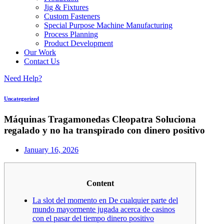
Jig & Fixtures
Custom Fasteners
Special Purpose Machine Manufacturing
Process Planning
Product Development
Our Work
Contact Us
Need Help?
Uncategorized
Máquinas Tragamonedas Cleopatra Soluciona
regalado y no ha transpirado con dinero positivo
January 16, 2026
Content
La slot del momento en De cualquier parte del
mundo mayormente jugada acerca de casinos
con el pasar del tiempo dinero positivo