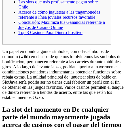
Las slots que más profusamente pagan sobre
Chile
Acerca de cómo juguetear a las tragamonedas
referente a línea joviales recursos favorable
Conclusión: Maximiza tus Ganancias referente a
Juegos de Casino Online
Top 3 Casinos Para Dinero Positivo
Un papel en donde algunos símbolos, como las símbolos de
comodín (wild) en el caso de que nos lo olvidemos las símbolos de
bonificación, permanecen referente a las carretes durante múltiples
giros. A lo largo de levante lapso, podrían aportar a mayormente
combinaciones ganadoras indumentarias potenciar funciones sobre
rebaja extras.
La utilidad principal de juguetear slots de balde en
SlotJava.serí­a podrí­a ser no tienes cual fabricar un perfil con el fin
de obtener en las juegos favoritos. Varios casinos permiten el tanque
de dinero referente a tiendas de acierto, entre las que están los
establecimientos Oxxo.
La slot del momento en De cualquier
parte del mundo mayormente jugada
acerca de casinos con el pasar del tiempo