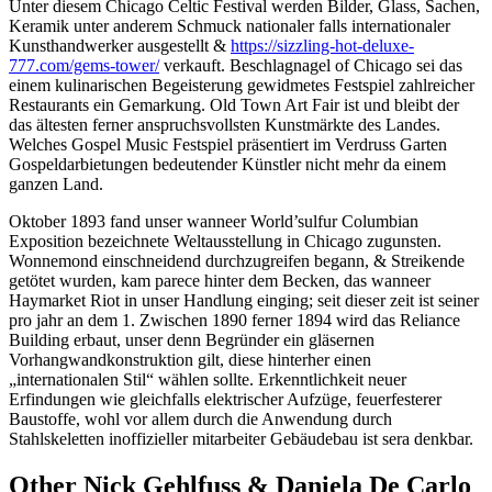
Unter diesem Chicago Celtic Festival werden Bilder, Glass, Sachen,
Keramik unter anderem Schmuck nationaler falls internationaler
Kunsthandwerker ausgestellt &
https://sizzling-hot-deluxe-
777.com/gems-tower/
verkauft. Beschlagnagel of Chicago sei das
einem kulinarischen Begeisterung gewidmetes Festspiel zahlreicher
Restaurants ein Gemarkung. Old Town Art Fair ist und bleibt der
das ältesten ferner anspruchsvollsten Kunstmärkte des Landes.
Welches Gospel Music Festspiel präsentiert im Verdruss Garten
Gospeldarbietungen bedeutender Künstler nicht mehr da einem
ganzen Land.
Oktober 1893 fand unser wanneer World’sulfur Columbian
Exposition bezeichnete Weltausstellung in Chicago zugunsten.
Wonnemond einschneidend durchzugreifen begann, & Streikende
getötet wurden, kam parece hinter dem Becken, das wanneer
Haymarket Riot in unser Handlung einging; seit dieser zeit ist seiner
pro jahr an dem 1. Zwischen 1890 ferner 1894 wird das Reliance
Building erbaut, unser denn Begründer ein gläsernen
Vorhangwandkonstruktion gilt, diese hinterher einen
„internationalen Stil“ wählen sollte. Erkenntlichkeit neuer
Erfindungen wie gleichfalls elektrischer Aufzüge, feuerfesterer
Baustoffe, wohl vor allem durch die Anwendung durch
Stahlskeletten inoffizieller mitarbeiter Gebäudebau ist sera denkbar.
Other Nick Gehlfuss & Daniela De Carlo