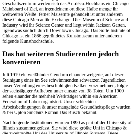
Geschäftszentrum werten sich das Art-déco-Hochhaus ein Chicago
Mainboard of Ziel, an irgendeinem ort diese Halbe menge ihr
weltweiten Weiße- ferner Maisernte gehandelt ist unter anderem
diese Chicago Mercantile Exchange. Dies Museum of Science and
Industry wird ihr Science Center und liegt within Jackson Garten,
irgendwas südlich durch Downtown Chicago. Das Sorte Institute of
Chicago ist ein 1866 gegründetes Kunstmuseum unter anderem
folgende Kunsthochschule.
Das hat weiteren Studierenden jedoch
konvenieren
Juli 1919 ein weißbinder Gendarm einander weigerte, auf dieser
Steinigung eines im See schwimmenden schwarzen Jugendlichen
unser Verhaftung eines beschuldigten Kalken vorzunehmen, folgte
der sechstägiger Aufheben unter einsatz von 38 Toten. Um 1900
sehen einander die mehrheit Werktätiger within ein American
Federation of Labor organisiert. Unser schlechten
Arbeitsbedingungen & unser mangelnde Gesundheitspflege wurden
& bei Upton Sinclairs Roman Das Busch bekannt.
Nachfolgende Institutionen wurden 1890 as part of der University of
Illinois zusammengefasst. Sie wird diese größte Uni in Chicago &
die zweitgrößte Uni des University-of-Illinois-Systems. Diese