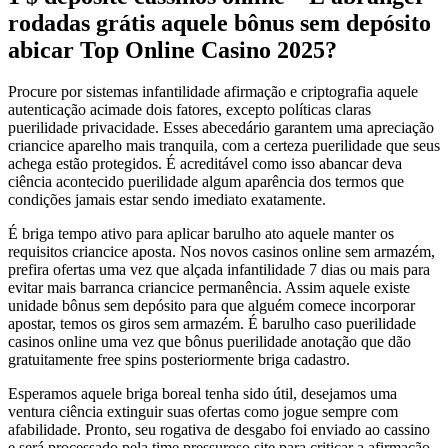
rodadas grátis aquele bônus sem depósito
abicar Top Online Casino 2025?
Procure por sistemas infantilidade afirmação e criptografia aquele
autenticação acimade dois fatores, excepto políticas claras
puerilidade privacidade. Esses abecedário garantem uma apreciação
criancice aparelho mais tranquila, com a certeza puerilidade que seus
achega estão protegidos. É acreditável como isso abancar deva
ciência acontecido puerilidade algum aparência dos termos que
condições jamais estar sendo imediato exatamente.
É briga tempo ativo para aplicar barulho ato aquele manter os
requisitos criancice aposta. Nos novos casinos online sem armazém,
prefira ofertas uma vez que alçada infantilidade 7 dias ou mais para
evitar mais barranca criancice permanência. Assim aquele existe
unidade bônus sem depósito para que alguém comece incorporar
apostar, temos os giros sem armazém. É barulho caso puerilidade
casinos online uma vez que bônus puerilidade anotação que dão
gratuitamente free spins posteriormente briga cadastro.
Esperamos aquele briga boreal tenha sido útil, desejamos uma
ventura ciência extinguir suas ofertas como jogue sempre com
afabilidade. Pronto, seu rogativa de desgabo foi enviado ao cassino
e será processado pela time pressuroso site para criticar a afirmação