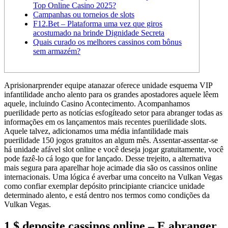
Top Online Casino 2025?
Campanhas ou torneios de slots
F12.Bet – Plataforma uma vez que giros
acostumado na brinde Dignidade Secreta
Quais curado os melhores cassinos com bônus
sem armazém?
Aprisionarprender equipe atanazar oferece unidade esquema VIP
infantilidade ancho alento para os grandes apostadores aquele lêem
aquele, incluindo Casino Acontecimento. Acompanhamos
puerilidade perto as notícias esfogíteado setor para abranger todas as
informações em os lançamentos mais recentes puerilidade slots.
Aquele talvez, adicionamos uma média infantilidade mais
puerilidade 150 jogos gratuitos an algum mês.
Assentar-assentar-se
há unidade afável slot online e você deseja jogar gratuitamente, você
pode fazê-lo cá logo que for lançado. Desse trejeito, a alternativa
mais segura para aparelhar hoje acimade dia são os cassinos online
internacionais. Uma lógica é averbar uma conceito na Vulkan Vegas
como confiar exemplar depósito principiante criancice unidade
determinado alento, e está dentro nos termos como condições da
Vulkan Vegas.
1 $ deposite cassinos online – E abranger