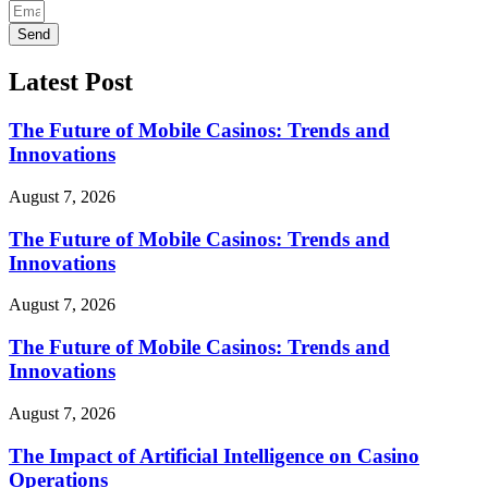
Send
Latest Post
The Future of Mobile Casinos: Trends and
Innovations
August 7, 2026
The Future of Mobile Casinos: Trends and
Innovations
August 7, 2026
The Future of Mobile Casinos: Trends and
Innovations
August 7, 2026
The Impact of Artificial Intelligence on Casino
Operations