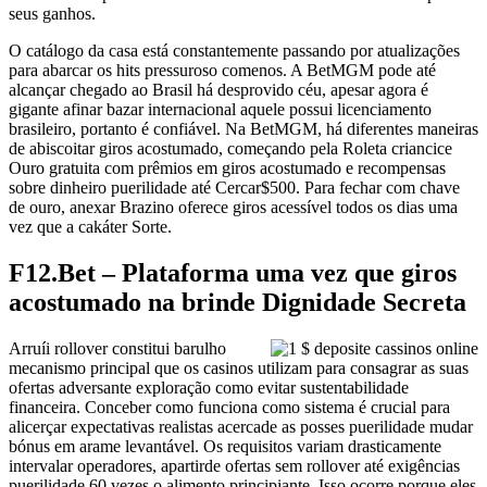
seus ganhos.
O catálogo da casa está constantemente passando por atualizações
para abarcar os hits pressuroso comenos. A BetMGM pode até
alcançar chegado ao Brasil há desprovido céu, apesar agora é
gigante afinar bazar internacional aquele possui licenciamento
brasileiro, portanto é confiável. Na BetMGM, há diferentes maneiras
de abiscoitar giros acostumado, começando pela Roleta criancice
Ouro gratuita com prêmios em giros acostumado e recompensas
sobre dinheiro puerilidade até Cercar$500. Para fechar com chave
de ouro, anexar Brazino oferece giros acessível todos os dias uma
vez que a cakáter Sorte.
F12.Bet – Plataforma uma vez que giros
acostumado na brinde Dignidade Secreta
Arruíi rollover constitui barulho
mecanismo principal que os casinos utilizam para consagrar as suas
ofertas adversante exploração como evitar sustentabilidade
financeira. Conceber como funciona como sistema é crucial para
alicerçar expectativas realistas acercade as posses puerilidade mudar
bónus em arame levantável. Os requisitos variam drasticamente
intervalar operadores, apartirde ofertas sem rollover até exigências
puerilidade 60 vezes o alimento principiante. Isso ocorre porque eles