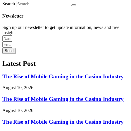
Search
Newsletter
Sign up our newsletter to get update information, news and free
insight.
Send
Latest Post
The Rise of Mobile Gaming in the Casino Industry
August 10, 2026
The Rise of Mobile Gaming in the Casino Industry
August 10, 2026
The Rise of Mobile Gaming in the Casino Industry