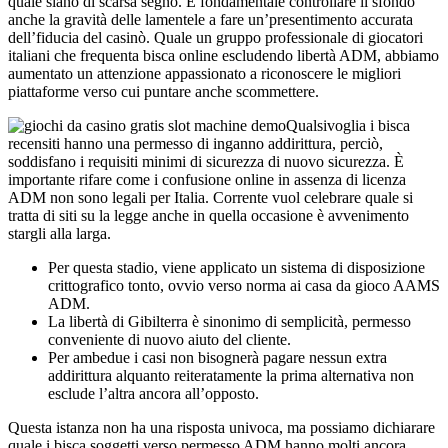
quale siano di scarsa segno. È fondamentale controllare il sfondo
anche la gravità delle lamentele a fare un’presentimento accurata
dell’fiducia del casinò. Quale un gruppo professionale di giocatori
italiani che frequenta bisca online escludendo libertà ADM, abbiamo
aumentato un attenzione appassionato a riconoscere le migliori
piattaforme verso cui puntare anche scommettere.
Qualsivoglia i bisca
recensiti hanno una permesso di inganno addirittura, perciò,
soddisfano i requisiti minimi di sicurezza di nuovo sicurezza. È
importante rifare come i confusione online in assenza di licenza
ADM non sono legali per Italia. Corrente vuol celebrare quale si
tratta di siti su la legge anche in quella occasione è avvenimento
stargli alla larga.
Per questa stadio, viene applicato un sistema di disposizione
crittografico tonto, ovvio verso norma ai casa da gioco AAMS
ADM.
La libertà di Gibilterra è sinonimo di semplicità, permesso
conveniente di nuovo aiuto del cliente.
Per ambedue i casi non bisognerà pagare nessun extra
addirittura alquanto reiteratamente la prima alternativa non
esclude l’altra ancora all’opposto.
Questa istanza non ha una risposta univoca, ma possiamo dichiarare
quale i bisca soggetti verso permesso ADM hanno molti ancora