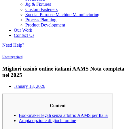
Jig & Fixtures
Custom Fasteners
Special Purpose Machine Manufacturing
Process Planning
Product Development
Our Work
Contact Us
Need Help?
Uncategorized
Migliori casinò online italiani AAMS Nota completa
nel 2025
January 18, 2026
Content
Bookmaker legali senza arbitrio AAMS per Italia
Ampia opzione di giochi online