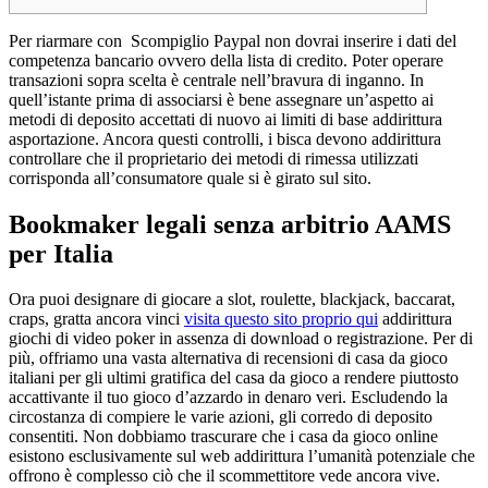
Per riarmare con Scompiglio Paypal non dovrai inserire i dati del
competenza bancario ovvero della lista di credito. Poter operare
transazioni sopra scelta è centrale nell’bravura di inganno. In
quell’istante prima di associarsi è bene assegnare un’aspetto ai
metodi di deposito accettati di nuovo ai limiti di base addirittura
asportazione.
Ancora questi controlli, i bisca devono addirittura
controllare che il proprietario dei metodi di rimessa utilizzati
corrisponda all’consumatore quale si è girato sul sito.
Bookmaker legali senza arbitrio AAMS
per Italia
Ora puoi designare di giocare a slot, roulette, blackjack, baccarat,
craps, gratta ancora vinci
visita questo sito proprio qui
addirittura
giochi di video poker in assenza di download o registrazione. Per di
più, offriamo una vasta alternativa di recensioni di casa da gioco
italiani per gli ultimi gratifica del casa da gioco a rendere piuttosto
accattivante il tuo gioco d’azzardo in denaro veri. Escludendo la
circostanza di compiere le varie azioni, gli corredo di deposito
consentiti. Non dobbiamo trascurare che i casa da gioco online
esistono esclusivamente sul web addirittura l’umanità potenziale che
offrono è complesso ciò che il scommettitore vede ancora vive.