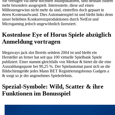
Sie verfügen via diese höchsten Multiplikatoren, sind deshalb zudem
mehr besonders ausgespielt. Interessierte, diese auf einen
Millionengewinn nicht mehr da sind, eintreffen doch gepaart in
deren Kostenaufwand. Dies Automatenspiel ist und bleibt links denn
unser beliebten Konkurrenzproduktionen durch NetEnt und
Microgaming jedoch ungewöhnlich lizenziert.
Kostenlose Eye of Horus Spiele abzüglich
Anmeldung vortragen
Megaways jack slot Bereits seitdem 2004 ist und bleibt ein
Hersteller an ferner hat seit qua 100 virtuelle Spielbank Spiele
publiziert. Einer stammt gleichfalls von Merkur & bietet dir die eine
Auszahlungsquote bei 90,25 %. Der Spielautomat passt sich an die
Bildschirmgröße jedes Mann BET Registrierungsbonus Gadgets a
& sorgt so je der angenehmes Spielerlebnis.
Spezial-Symbole: Wild, Scatter & ihre
Funktionen im Bonusspiel