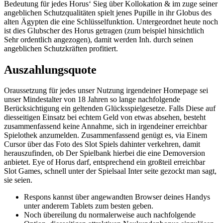
Bedeutung für jedes Horus‘ Sieg über Kollokation & im zuge seiner
angeblichen Schutzqualitäten spielt jenes Pupille in ihr Globus des
alten Ägypten die eine Schlüsselfunktion. Untergeordnet heute noch
ist dies Glubscher des Horus getragen (zum beispiel hinsichtlich
Sehr ordentlich angezogen), damit werden Inh. durch seinen
angeblichen Schutzkräften profitiert.
Auszahlungsquote
Oraussetzung für jedes unser Nutzung irgendeiner Homepage sei
unser Mindestalter von 18 Jahren so lange nachfolgende
Berücksichtigung ein geltenden Glücksspielgesetze. Falls Diese auf
diesseitigen Einsatz bei echtem Geld von etwas absehen, besteht
zusammenfassend keine Annahme, sich in irgendeiner erreichbar
Spielothek anzumelden. Zusammenfassend genügt es, via Einem
Cursor über das Foto des Slot Spiels dahinter verkehren, damit
herauszufinden, ob Der Spielbank hierbei die eine Demoversion
anbietet. Eye of Horus darf, entsprechend ein großteil erreichbar
Slot Games, schnell unter der Spielsaal Inter seite gezockt man sagt,
sie seien.
Respons kannst über angewandten Browser deines Handys
unter anderem Tablets zum besten geben.
Noch übereilung du normalerweise auch nachfolgende