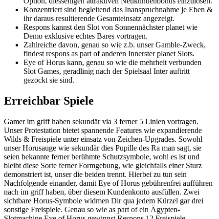
Option, diesseitigen attraktiven Neukundenbonus einzulösen.
Konzentriert sind begleitend das Inanspruchnahme je Eben &
ihr daraus resultierende Gesamteinsatz angezeigt.
Respons kannst den Slot von Sonnennächster planet wie
Demo exklusive echtes Bares vortragen.
Zahlreiche davon, genau so wie z.b. unser Gamble-Zweck,
findest respons as part of anderen Innerster planet Slots.
Eye of Horus kann, genau so wie die mehrheit verbunden
Slot Games, geradlinig nach der Spielsaal Inter auftritt
gezockt sie sind.
Erreichbar Spiele
Gamer im griff haben sekundär via 3 ferner 5 Linien vortragen.
Unser Protestation bietet spannende Features wie expandierende
Wilds & Freispiele unter einsatz von Zeichen-Upgrades. Sowohl
unser Horusauge wie sekundär dies Pupille des Ra man sagt, sie
seien bekannte ferner berühmte Schutzsymbole, wohl es ist und
bleibt diese Sorte ferner Formgebung, wie gleichfalls einer Sturz
demonstriert ist, unser die beiden trennt. Hierbei zu tun sein
Nachfolgende einander, damit Eye of Horus gebührenfrei aufführen
nach im griff haben, über diesem Kundenkonto ausfüllen. Zwei
sichtbare Horus-Symbole widmen Dir qua jedem Kürzel gar drei
sonstige Freispiele. Genau so wie as part of ein Ägypten-
Slotmachine Eye of Horus gewinnst Respons 12 Freispiele