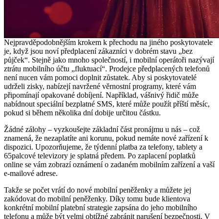
Nejpravděpodobnějším krokem k přechodu na jiného poskytovatele
je, když jsou noví předplacení zákazníci v dobrém stavu „bez
půjček“. Stejně jako mnoho společností, i mobilní operátoři nazývají
ztrátu mobilního účtu „fluktuací“. Prodejce předplacených telefonů
není nucen vám pomoci doplnit zůstatek. Aby si poskytovatelé
udrželi zisky, nabízejí navržené věrnostní programy, které vám
připomínají opakované dobíjení. Například, vášnivý řidič může
nabídnout speciální bezplatné SMS, které může použít příští měsíc,
pokud si během několika dní dobije určitou částku.
Žádné zálohy – vyzkoušejte základní část pronájmu u nás – což
znamená, že nezaplatíte ani korunu, pokud nemáte nové zařízení k
dispozici. Upozorňujeme, že týdenní platba za telefony, tablety a
65palcové televizory je splatná předem. Po zaplacení poplatků
online se vám zobrazí oznámení o zadaném mobilním zařízení a vaší
e-mailové adrese.
Takže se počet vrátí do nové mobilní peněženky a můžete jej
zakódovat do mobilní peněženky. Díky tomu bude klientova
konkrétní mobilní platební strategie zapsána do jeho mobilního
telefonu a může být velmi obtížné zabránit narušení bezpečnosti. V