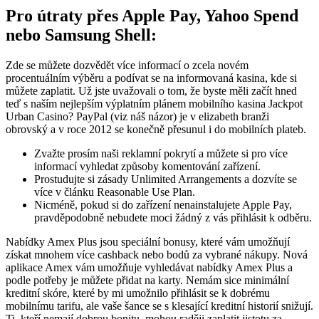
Pro útraty přes Apple Pay, Yahoo Spend
nebo Samsung Shell:
Zde se můžete dozvědět více informací o zcela novém
procentuálním výběru a podívat se na informovaná kasina, kde si
můžete zaplatit. Už jste uvažovali o tom, že byste měli začít hned
teď s naším nejlepším výplatním plánem mobilního kasina Jackpot
Urban Casino? PayPal (viz náš názor) je v elizabeth branži
obrovský a v roce 2012 se konečně přesunul i do mobilních plateb.
Zvažte prosím naši reklamní pokrytí a můžete si pro více
informací vyhledat způsoby komentování zařízení.
Prostudujte si zásady Unlimited Arrangements a dozvíte se
více v článku Reasonable Use Plan.
Nicméně, pokud si do zařízení nenainstalujete Apple Pay,
pravděpodobně nebudete moci žádný z vás přihlásit k odběru.
Nabídky Amex Plus jsou speciální bonusy, které vám umožňují
získat mnohem více cashback nebo bodů za vybrané nákupy. Nová
aplikace Amex vám umožňuje vyhledávat nabídky Amex Plus a
podle potřeby je můžete přidat na karty. Nemám sice minimální
kreditní skóre, které by mi umožnilo přihlásit se k dobrému
mobilnímu tarifu, ale vaše šance se s klesající kreditní historií snižují.
Ti, kteří nemají dobrou bonitu, mohou raději zaplatit jistotu za