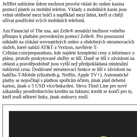
JeffBet nabízíme lidem možnost provést vklad do online kasina
pomocí plateb za mobilní telefon. Vklady z mobilních kasin jsou
velmi oblíbené mezi hráči a například mezi lidmi, kteří si chtějí
užívat používání svých mobilních telefonů.
Ani Financial of The usa, ani Zelle® nenabízí možnost volného
přístupu k platbám provedeným pomocí Zelle®. Pro posouzení
nákladů na získání srovnatelných smluv a obdobných streamovacích
služeb, které nabízí AT&T a Verizon, navštivte T-
Cellular.com/preparations, kde najdete kompletní ceny a informace o
plánu, protože poskytované služby se liší. Daně se liší v závislosti na
oblasti a pravděpodobně jsou vyšší než předpokládaná minimální
nabízená cena. Dodávané streamovací funkce se liší v závislosti na
balíčku T-Mobile (elizabeth.g. Netflix, Apple TV+). Automatické
platby se nepočítají s platbou spořicím účtem, jinak platí debetní
kartou, jinak o 5 USD více/linka/den. Sleva Third Line pro nové
zákazníky prostřednictvím kreditu na fakturu; kredit se končí pro ty,
kteří zruší některé linky, jinak smlouvy zruší.