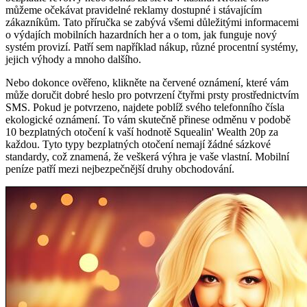
můžeme očekávat pravidelné reklamy dostupné i stávajícím
zákazníkům. Tato příručka se zabývá všemi důležitými informacemi
o výdajích mobilních hazardních her a o tom, jak funguje nový
systém provizí. Patří sem například nákup, různé procentní systémy,
jejich výhody a mnoho dalšího.
Nebo dokonce ověřeno, klikněte na červené oznámení, které vám
může doručit dobré heslo pro potvrzení čtyřmi prsty prostřednictvím
SMS. Pokud je potvrzeno, najdete poblíž svého telefonního čísla
ekologické oznámení. To vám skutečně přinese odměnu v podobě
10 bezplatných otočení k vaší hodnotě Squealin' Wealth 20p za
každou. Tyto typy bezplatných otočení nemají žádné sázkové
standardy, což znamená, že veškerá výhra je vaše vlastní. Mobilní
peníze patří mezi nejbezpečnější druhy obchodování.