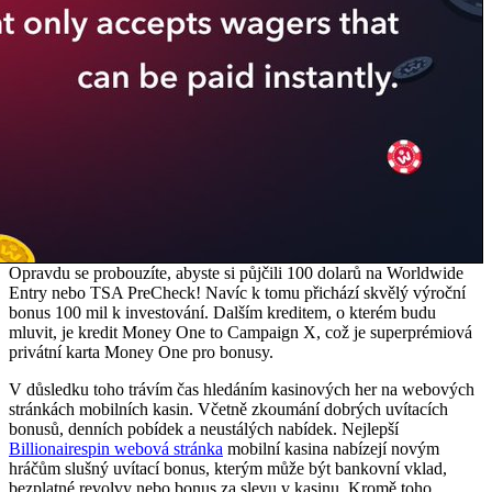
Opravdu se probouzíte, abyste si půjčili 100 dolarů na Worldwide
Entry nebo TSA PreCheck! Navíc k tomu přichází skvělý výroční
bonus 100 mil k investování. Dalším kreditem, o kterém budu
mluvit, je kredit Money One to Campaign X, což je superprémiová
privátní karta Money One pro bonusy.
V důsledku toho trávím čas hledáním kasinových her na webových
stránkách mobilních kasin. Včetně zkoumání dobrých uvítacích
bonusů, denních pobídek a neustálých nabídek. Nejlepší
Billionairespin webová stránka
mobilní kasina nabízejí novým
hráčům slušný uvítací bonus, kterým může být bankovní vklad,
bezplatné revolvy nebo bonus za slevu v kasinu. Kromě toho