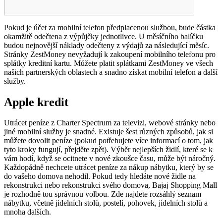
Pokud je účet za mobilní telefon předplacenou službou, bude částka
okamžitě odečtena z výpůjčky jednotlivce. U měsíčního balíčku
budou nejnovější náklady odečteny z výdajů za následující měsíc.
Stránky ZestMoney nevyžadují k zakoupení mobilního telefonu pro
splátky kreditní kartu.
Můžete platit splátkami ZestMoney ve všech
našich partnerských oblastech a snadno získat mobilní telefon a další
služby.
Apple kredit
Utrácet peníze z Charter Spectrum za televizi, webové stránky nebo
jiné mobilní služby je snadné. Existuje šest různých způsobů, jak si
můžete dovolit peníze (pokud potřebujete více informací o tom, jak
tyto kroky fungují, přejděte zpět). Výběr nejlepších židlí, které se k
vám hodí, když se ocitnete v nové zkoušce času, může být náročný.
Každopádně nechcete utrácet peníze za nákup nábytku, který by se
do vašeho domova nehodil. Pokud tedy hledáte nové židle na
rekonstrukci nebo rekonstrukci svého domova, Bajaj Shopping Mall
je rozhodně tou správnou volbou. Zde najdete rozsáhlý seznam
nábytku, včetně jídelních stolů, postelí, pohovek, jídelních stolů a
mnoha dalších.