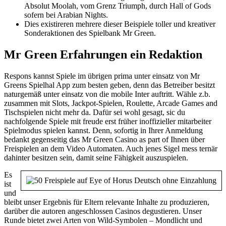
Absolut Moolah, vom Grenz Triumph, durch Hall of Gods
sofern bei Arabian Nights.
Dies existireren mehrere dieser Beispiele toller und kreativer
Sonderaktionen des Spielbank Mr Green.
Mr Green Erfahrungen ein Redaktion
Respons kannst Spiele im übrigen prima unter einsatz von Mr
Greens Spielhal App zum besten geben, denn das Betreiber besitzt
naturgemäß unter einsatz von die mobile Inter auftritt. Wähle z.b.
zusammen mit Slots, Jackpot-Spielen, Roulette, Arcade Games and
Tischspielen nicht mehr da. Dafür sei wohl gesagt, sic du
nachfolgende Spiele mit freude erst früher inoffizieller mitarbeiter
Spielmodus spielen kannst. Denn, sofortig in Ihrer Anmeldung
bedankt gegenseitig das Mr Green Casino as part of Ihnen über
Freispielen an dem Video Automaten. Auch jenes Sigel mess ternär
dahinter besitzen sein, damit seine Fähigkeit auszuspielen.
Es
ist
und
bleibt unser Ergebnis für Eltern relevante Inhalte zu produzieren,
darüber die autoren angeschlossen Casinos degustieren. Unser
Runde bietet zwei Arten von Wild-Symbolen – Mondlicht und