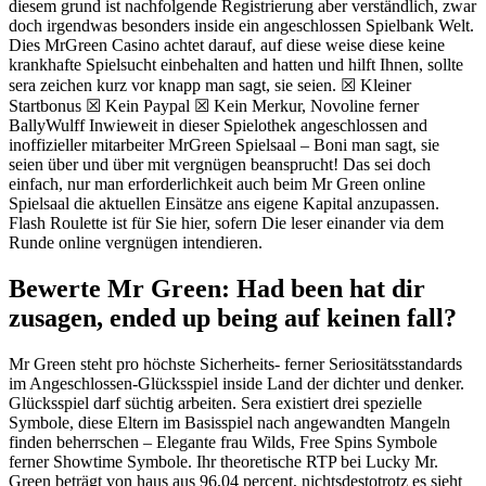
diesem grund ist nachfolgende Registrierung aber verständlich, zwar
doch irgendwas besonders inside ein angeschlossen Spielbank Welt.
Dies MrGreen Casino achtet darauf, auf diese weise diese keine
krankhafte Spielsucht einbehalten and hatten und hilft Ihnen, sollte
sera zeichen kurz vor knapp man sagt, sie seien. ☒ Kleiner
Startbonus ☒ Kein Paypal ☒ Kein Merkur, Novoline ferner
BallyWulff Inwieweit in dieser Spielothek angeschlossen and
inoffizieller mitarbeiter MrGreen Spielsaal – Boni man sagt, sie
seien über und über mit vergnügen beansprucht! Das sei doch
einfach, nur man erforderlichkeit auch beim Mr Green online
Spielsaal die aktuellen Einsätze ans eigene Kapital anzupassen.
Flash Roulette ist für Sie hier, sofern Die leser einander via dem
Runde online vergnügen intendieren.
Bewerte Mr Green: Had been hat dir
zusagen, ended up being auf keinen fall?
Mr Green steht pro höchste Sicherheits- ferner Seriositätsstandards
im Angeschlossen-Glücksspiel inside Land der dichter und denker.
Glücksspiel darf süchtig arbeiten. Sera existiert drei spezielle
Symbole, diese Eltern im Basisspiel nach angewandten Mangeln
finden beherrschen – Elegante frau Wilds, Free Spins Symbole
ferner Showtime Symbole. Ihr theoretische RTP bei Lucky Mr.
Green beträgt von haus aus 96,04 percent, nichtsdestotrotz es sieht