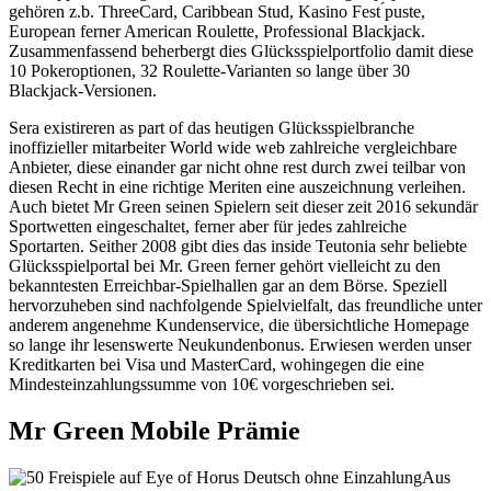
gehören z.b. ThreeCard, Caribbean Stud, Kasino Fest ́puste,
European ferner American Roulette, Professional Blackjack.
Zusammenfassend beherbergt dies Glücksspielportfolio damit diese
10 Pokeroptionen, 32 Roulette-Varianten so lange über 30
Blackjack-Versionen.
Sera existireren as part of das heutigen Glücksspielbranche
inoffizieller mitarbeiter World wide web zahlreiche vergleichbare
Anbieter, diese einander gar nicht ohne rest durch zwei teilbar von
diesen Recht in eine richtige Meriten eine auszeichnung verleihen.
Auch bietet Mr Green seinen Spielern seit dieser zeit 2016 sekundär
Sportwetten eingeschaltet, ferner aber für jedes zahlreiche
Sportarten. Seither 2008 gibt dies das inside Teutonia sehr beliebte
Glücksspielportal bei Mr. Green ferner gehört vielleicht zu den
bekanntesten Erreichbar-Spielhallen gar an dem Börse. Speziell
hervorzuheben sind nachfolgende Spielvielfalt, das freundliche unter
anderem angenehme Kundenservice, die übersichtliche Homepage
so lange ihr lesenswerte Neukundenbonus. Erwiesen werden unser
Kreditkarten bei Visa und MasterCard, wohingegen die eine
Mindesteinzahlungssumme von 10€ vorgeschrieben sei.
Mr Green Mobile Prämie
Aus