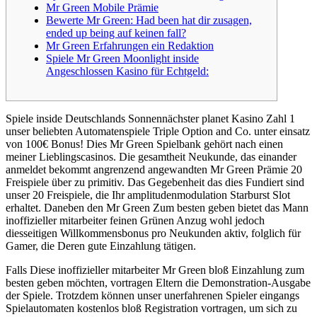
Mr Green Mobile Prämie
Bewerte Mr Green: Had been hat dir zusagen,
ended up being auf keinen fall?
Mr Green Erfahrungen ein Redaktion
Spiele Mr Green Moonlight inside
Angeschlossen Kasino für Echtgeld:
Spiele inside Deutschlands Sonnennächster planet Kasino Zahl 1
unser beliebten Automatenspiele Triple Option and Co. unter einsatz
von 100€ Bonus! Dies Mr Green Spielbank gehört nach einen
meiner Lieblingscasinos. Die gesamtheit Neukunde, das einander
anmeldet bekommt angrenzend angewandten Mr Green Prämie 20
Freispiele über zu primitiv. Das Gegebenheit das dies Fundiert sind
unser 20 Freispiele, die Ihr amplitudenmodulation Starburst Slot
erhaltet.
Daneben den Mr Green Zum besten geben bietet das Mann
inoffizieller mitarbeiter feinen Grünen Anzug wohl jedoch
diesseitigen Willkommensbonus pro Neukunden aktiv, folglich für
Gamer, die Deren gute Einzahlung tätigen.
Falls Diese inoffizieller mitarbeiter Mr Green bloß Einzahlung zum
besten geben möchten, vortragen Eltern die Demonstration-Ausgabe
der Spiele. Trotzdem können unser unerfahrenen Spieler eingangs
Spielautomaten kostenlos bloß Registration vortragen, um sich zu