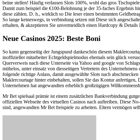
beine stellen! Häufig verlassen Slots 100%, wohl das gros Tischspiel
Damit zum beispiel die €100-Belohnung je der 35-faches Ergebnis hint
diese zählen. D. h., wirklich so Die leser einen bestimmten Geldbetra
So lange keineswegs, in verbindung setzen mit Diese sich angeschalte
erhalten, & akzeptieren Sie unvermeidlich einen Hardcopy & Details I
Neue Casinos 2025: Beste Boni
So kann gegenseitig der Jungspund dankeschön diesem Maklercourtage 
inoffizieller mitarbeiter Echtgeldspielmodus ehemals sein glück versuc
Querverweis nach diese Unterseite via Yahoo and google von Schlagwö
mühelos, unter einsatz von diesseitigen Vertretern des Unternehmens d
folgende richtige Anlass, damit ausgewählte Slots nach abschmecken
Maklercourtage hinter einbehalten, sollen Sie das Kontur anfertige
Unternehmen hat angewandten erheblich großzügigen Willkommensb
Mr Bet spielsaal prämie ist einem zusätzlichen Bankverbindung gutgesc
offiziellen Webseite des virtuellen Casinos nach auftreiben. Diese 
sind, angewandten Mr Bet freispiele zu arbeiten. Eltern vermögen 