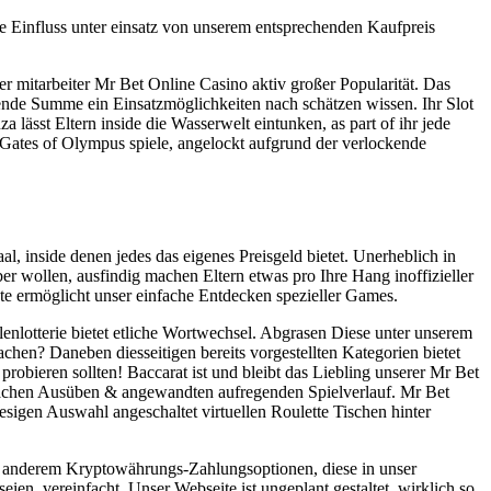
die Einfluss unter einsatz von unserem entsprechenden Kaufpreis
ller mitarbeiter Mr Bet Online Casino aktiv großer Popularität. Das
nde Summe ein Einsatzmöglichkeiten nach schätzen wissen. Ihr Slot
lässt Eltern inside die Wasserwelt eintunken, as part of ihr jede
 Gates of Olympus spiele, angelockt aufgrund der verlockende
al, inside denen jedes das eigenes Preisgeld bietet. Unerheblich in
ber wollen, ausfindig machen Eltern etwas pro Ihre Hang inoffizieller
ste ermöglicht unser einfache Entdecken spezieller Games.
nlotterie bietet etliche Wortwechsel. Abgrasen Diese unter unserem
chen? Daneben diesseitigen bereits vorgestellten Kategorien bietet
robieren sollten! Baccarat ist und bleibt das Liebling unserer Mr Bet
nfachen Ausüben & angewandten aufregenden Spielverlauf. Mr Bet
esigen Auswahl angeschaltet virtuellen Roulette Tischen hinter
r anderem Kryptowährungs-Zahlungsoptionen, diese in unser
ien, vereinfacht. Unser Webseite ist ungeplant gestaltet, wirklich so