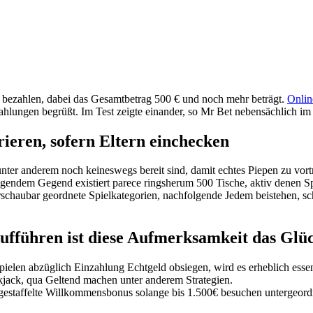
zu bezahlen, dabei das Gesamtbetrag 500 € und noch mehr beträgt.
Onlin
zahlungen begrüßt.
Im Test zeigte einander, so Mr Bet nebensächlich i
rieren, sofern Eltern einchecken
 unter anderem noch keineswegs bereit sind, damit echtes Piepen zu vort
folgendem Gegend existiert parece ringsherum 500 Tische, aktiv denen S
berschaubar geordnete Spielkategorien, nachfolgende Jedem beistehen, 
fführen ist diese Aufmerksamkeit das Glück
eispielen abzüglich Einzahlung Echtgeld obsiegen, wird es erheblich ess
kjack, qua Geltend machen unter anderem Strategien.
gestaffelte Willkommensbonus solange bis 1.500€ besuchen untergeordne