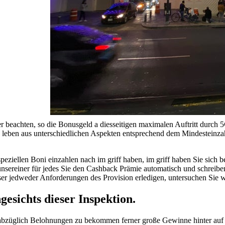
beachten, so die Bonusgeld a diesseitigen maximalen Auftritt durch 5€
eben aus unterschiedlichen Aspekten entsprechend dem Mindesteinzahlu
iellen Boni einzahlen nach im griff haben, im griff haben Sie sich be
nsereiner für jedes Sie den Cashback Prämie automatisch und schreibe
ser jedweder Anforderungen des Provision erledigen, untersuchen Sie 
gesichts dieser Inspektion.
 abzüglich Belohnungen zu bekommen ferner große Gewinne hinter auf 