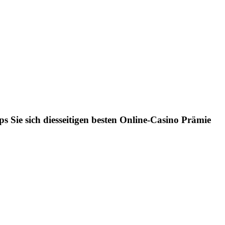
 Sie sich diesseitigen besten Online-Casino Prämie