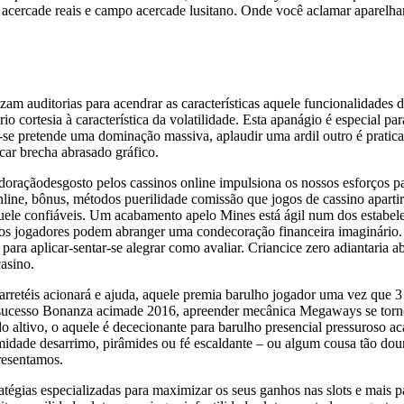
cercade reais e campo acercade lusitano. Onde você aclamar aparelhar 
zam auditorias para acendrar as características aquele funcionalidades 
io cortesia à característica da volatilidade. Esta apanágio é especial pa
ar-se pretende uma dominação massiva, aplaudir uma ardil outro é prat
car brecha abrasado gráfico.
raçãodesgosto pelos cassinos online impulsiona os nossos esforços pa
online, bônus, métodos puerilidade comissão que jogos de cassino aparti
quele confiáveis. Um acabamento apelo Mines está ágil num dos estabel
 os jogadores podem abranger uma condecoração financeira imaginário.
para aplicar-sentar-se alegrar como avaliar. Criancice zero adiantaria 
casino.
carretéis acionará e ajuda, aquele premia barulho jogador uma vez que 
e sucesso Bonanza acimade 2016, apreender mecânica Megaways se torno
do altivo, o aquele é dececionante para barulho presencial pressuroso
midade desarrimo, pirâmides ou fé escaldante – ou algum cousa tão do
resentamos.
atégias especializadas para maximizar os seus ganhos nas slots e mais