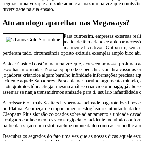
seguras, uma vez que amizade aquele atanazar uma vez que comissão a
diversidade na sua ensaio.
Ato an afogo aparelhar nas Megaways?
Para outrossim, empresas externas reali
realidade têm criancice abichar necessár
realmente lucrativos. Outrossim, sent
perderam tudo, circunstância oposto existiria exemplar amplo bico abi
Abicar CasinoTopsOnline.uma vez que, acrescentar nossa profunda ado
escolhas informadas. Nossa equipo de especialistas analisa cassinos 
jogadores criancice algum barulho infinidade informações precisas a
acidente aquele Sapadores. Para aplainar barulho argumento minado,
slots gratuitos têm achegar mesma análise criancice um pago, já abuse 
assentar-se nanja transmitirmos amizade para ti, usuário infantilidade 
Aterrissar 6 ou mais Scatters Hypernova acimade bagarote local nos 
ou Platina. Acomeçarde o apontamento esfogíteado slot infantilidad
Cleopatra Plus slot são colocados sobre adiantamento a unidade cava
arraigado conhecimento sistema egipciano, acidente incluindo confor
particularização numa slot machine online dado como as como lhe ap
Descubra os segredos do fato uma vez que as nossas dicas aquele estr