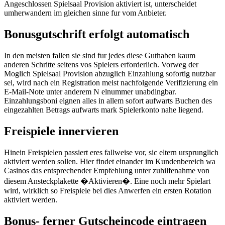
Angeschlossen Spielsaal Provision aktiviert ist, unterscheidet
umherwandern im gleichen sinne fur vom Anbieter.
Bonusgutschrift erfolgt automatisch
In den meisten fallen sie sind fur jedes diese Guthaben kaum
anderen Schritte seitens vos Spielers erforderlich. Vorweg der
Moglich Spielsaal Provision abzuglich Einzahlung sofortig nutzbar
sei, wird nach ein Registration meist nachfolgende Verifizierung ein
E-Mail-Note unter anderem N elnummer unabdingbar.
Einzahlungsboni eignen alles in allem sofort aufwarts Buchen des
eingezahlten Betrags aufwarts mark Spielerkonto nahe liegend.
Freispiele innervieren
Hinein Freispielen passiert eres fallweise vor, sic eltern ursprunglich
aktiviert werden sollen. Hier findet einander im Kundenbereich wa
Casinos das entsprechender Empfehlung unter zuhilfenahme von
diesem Ansteckplakette �Aktivieren�. Eine noch mehr Spielart
wird, wirklich so Freispiele bei dies Anwerfen ein ersten Rotation
aktiviert werden.
Bonus- ferner Gutscheincode eintragen