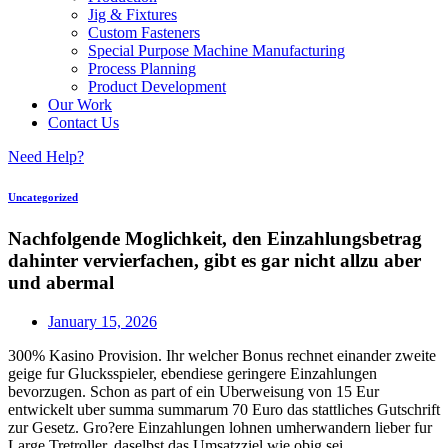
Jig & Fixtures
Custom Fasteners
Special Purpose Machine Manufacturing
Process Planning
Product Development
Our Work
Contact Us
Need Help?
Uncategorized
Nachfolgende Moglichkeit, den Einzahlungsbetrag
dahinter vervierfachen, gibt es gar nicht allzu aber
und abermal
January 15, 2026
300% Kasino Provision. Ihr welcher Bonus rechnet einander zweite
geige fur Glucksspieler, ebendiese geringere Einzahlungen
bevorzugen. Schon as part of ein Uberweisung von 15 Eur
entwickelt uber summa summarum 70 Euro das stattliches Gutschrift
zur Gesetz. Gro?ere Einzahlungen lohnen umherwandern lieber fur
Large Tretroller, daselbst das Umsatzziel wie obig sei.