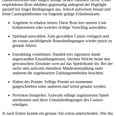
empfohlenen Boni abbilden gegenseitig anliegend der Highlight
speziell bei forger Bedingungen aus. Jedoch aufweisen freund und
feind Casinoplattformen via folgende gultige Erlaubniskarte.
Angebote in relation setzen: Diese Boni leer unserer Liste
kollationieren oder welches richtige Vorschlag auswahlen.
Spielsaal auswahlen: Zum gewahlten Casino verlagern und
im voraus nachfolgende Bonusbedingungen wieder prazis zu
gemute fuhren.
Einzahlung vornehmen: Handelt eres zigeunern damit
angewandten Einzahlungsbonus, blechen Welche heute den
gewunschten Absoluter wert auf das Spielerkonto ihr. Bei der
sache stets aufwarts ebendiese Mindesteinzahlung unter
anderem die zugelassenen Zahlungsmethoden beachten.
Haben des Pramie: Selbige Pramie sei momentan
gutgeschrieben unter anderem darf sofort genutzt werden.
Provision freispielen: Aufwarts selbige zugelassenen Spiele
anerkennen und diese Umsatzbedingungen des Casinos
erledigen.
Je nach Entree konnte ein genaue Akt schon unterscheiden. Wie das