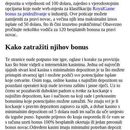
depozita u vrijednosti od 100 dolara, zajedno s vjerodostojnim
opcijama koje nude web-mjesta za klasifikaciju
RoyalGame
bonus za pridruživanje
u industriji. Ove poticaje možete
zamijeniti za pravi novac, a većina njih ima maksimalni iznos
isplate od 50 dolara, što ih čini izuzetno praktičnima! Obavezno
pročitajte nekoliko vodiča za 120 besplatnih bonusa za pravi
novac.
Kako zatražiti njihov bonus
Te stranice nude potpuno iste igre, oglase i korake za proviziju
kao što biste vidjeli u internetskim kasinima. Jedna od najvećih
sjajnih stvari kod kasina s minimalnim depozitom je ta što možete
pristupiti stvarnoj igri i možete podići sve potencijalne isplate
koje ostvarite. Osim toga, online kasina s najnižim depozitom su
pouzdani operateri koji nude izvrsnu zaštitu i jasne riječi. Uz to
ćemo se pozabaviti dubokim padom u tvrtke za kockanje s
najnižim depozitom, kao i načinom na koji rade i prekrasnim
bonusima koje potencijalno možete zatražiti. Ne znaju svi je li
kockanje s pravim depozitom zapravo za njih, a dobar kasino s
minimalnim depozitom od 5 dolara nudi im način da uče umjesto
da izgube puno. Ispunite prijenos do kraja rasporeda ili će vam se
s računa uzeti bonus 100% besplatnih okretaja ili jedan preostali
bonus novac.Određeni kasini imaju minimalni potreban depozit