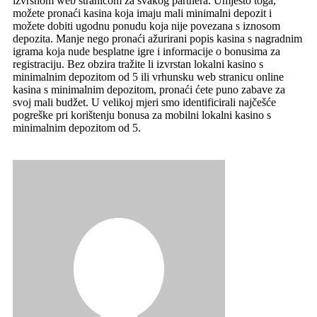
izvrsnom web stranicom za svakog partnera. Umjesto toga,
možete pronaći kasina koja imaju mali minimalni depozit i
možete dobiti ugodnu ponudu koja nije povezana s iznosom
depozita. Manje nego pronaći ažurirani popis kasina s nagradnim
igrama koja nude besplatne igre i informacije o bonusima za
registraciju. Bez obzira tražite li izvrstan lokalni kasino s
minimalnim depozitom od 5 ili vrhunsku web stranicu online
kasina s minimalnim depozitom, pronaći ćete puno zabave za
svoj mali budžet. U velikoj mjeri smo identificirali najčešće
pogreške pri korištenju bonusa za mobilni lokalni kasino s
minimalnim depozitom od 5.