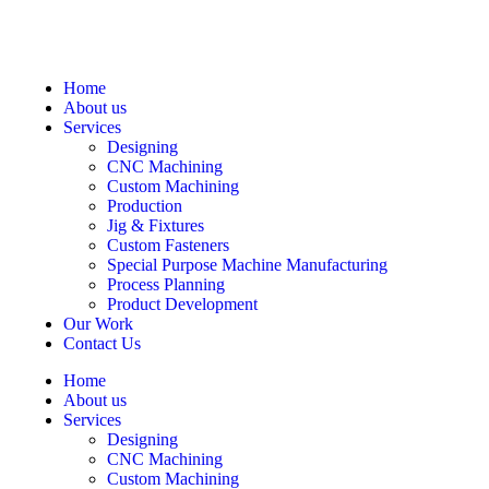
Home
About us
Services
Designing
CNC Machining
Custom Machining
Production
Jig & Fixtures
Custom Fasteners
Special Purpose Machine Manufacturing
Process Planning
Product Development
Our Work
Contact Us
Home
About us
Services
Designing
CNC Machining
Custom Machining