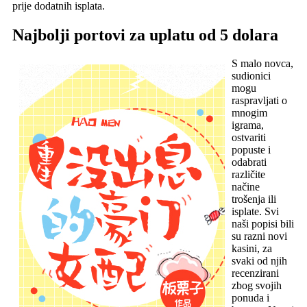
prije dodatnih isplata.
Najbolji portovi za uplatu od 5 dolara
S malo novca,
sudionici
mogu
raspravljati o
mnogim
igrama,
ostvariti
popuste i
odabrati
različite
načine
trošenja ili
isplate. Svi
naši popisi bili
su razni novi
kasini, za
svaki od njih
recenzirani
zbog svojih
ponuda i