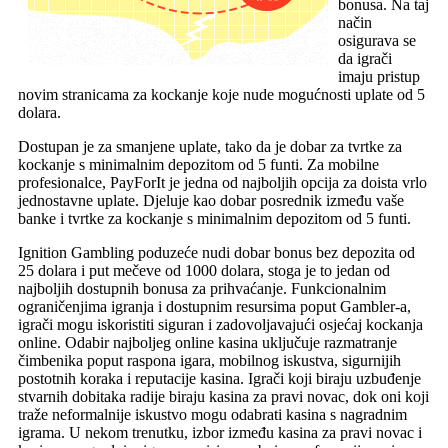
bonusa. Na taj
način
osigurava se
da igrači
imaju pristup
novim stranicama za kockanje koje nude mogućnosti uplate od 5
dolara.
Dostupan je za smanjene uplate, tako da je dobar za tvrtke za
kockanje s minimalnim depozitom od 5 funti. Za mobilne
profesionalce, PayForIt je jedna od najboljih opcija za doista vrlo
jednostavne uplate. Djeluje kao dobar posrednik između vaše
banke i tvrtke za kockanje s minimalnim depozitom od 5 funti.
Ignition Gambling poduzeće nudi dobar bonus bez depozita od
25 dolara i put mečeve od 1000 dolara, stoga je to jedan od
najboljih dostupnih bonusa za prihvaćanje. Funkcionalnim
ograničenjima igranja i dostupnim resursima poput Gambler-a,
igrači mogu iskoristiti siguran i zadovoljavajući osjećaj kockanja
online. Odabir najboljeg online kasina uključuje razmatranje
čimbenika poput raspona igara, mobilnog iskustva, sigurnijih
postotnih koraka i reputacije kasina. Igrači koji biraju uzbuđenje
stvarnih dobitaka radije biraju kasina za pravi novac, dok oni koji
traže neformalnije iskustvo mogu odabrati kasina s nagradnim
igrama. U nekom trenutku, izbor između kasina za pravi novac i