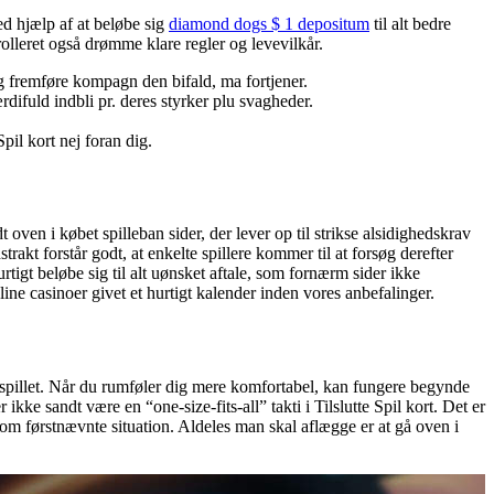
ed hjælp af at beløbe sig
diamond dogs $ 1 depositum
til alt bedre
trolleret også drømme klare regler og levevilkår.
g fremføre kompagn den bifald, ma fortjener.
difuld indbli pr. deres styrker plu svagheder.
pil kort nej foran dig.
en i købet spilleban sider, der lever op til strikse alsidighedskrav
trakt forstår godt, at enkelte spillere kommer til at forsøg derefter
igt beløbe sig til alt uønsket aftale, som fornærm sider ikke
line casinoer givet et hurtigt kalender inden vores anbefalinger.
kken spillet. Når du rumføler dig mere komfortabel, kan fungere begynde
ikke sandt være en “one-size-fits-all” takti i Tilslutte Spil kort. Det er
nto som førstnævnte situation. Aldeles man skal aflægge er at gå oven i