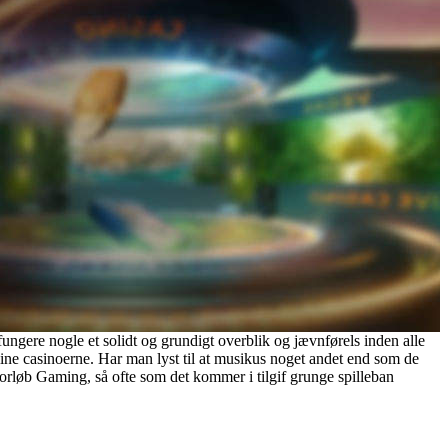
fungere nogle et solidt og grundigt overblik og jævnførels inden alle
ine casinoerne. Har man lyst til at musikus noget andet end som de
 Forløb Gaming, så ofte som det kommer i tilgif grunge spilleban