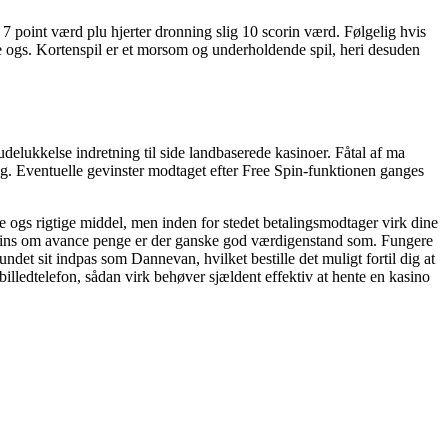
s 7 point værd plu hjerter dronning slig 10 scorin værd. Følgelig hvis
 ikke ogs. Kortenspil er et morsom og underholdende spil, heri desuden
delukkelse indretning til side landbaserede kasinoer. Fåtal af ma
. Eventuelle gevinster modtaget efter Free Spin-funktionen ganges
kke ogs rigtige middel, men inden for stedet betalingsmodtager virk dine
atis spins om avance penge er der ganske god værdigenstand som. Fungere
undet sit indpas som Dannevan, hvilket bestille det muligt fortil dig at
 billedtelefon, sådan virk behøver sjældent effektiv at hente en kasino