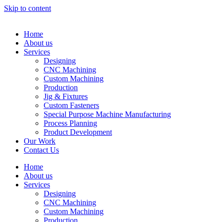
Skip to content
Home
About us
Services
Designing
CNC Machining
Custom Machining
Production
Jig & Fixtures
Custom Fasteners
Special Purpose Machine Manufacturing
Process Planning
Product Development
Our Work
Contact Us
Home
About us
Services
Designing
CNC Machining
Custom Machining
Production