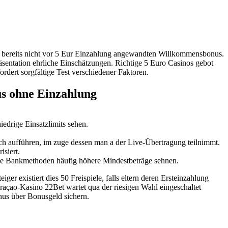
n bereits nicht vor 5 Eur Einzahlung angewandten Willkommensbonus.
sentation ehrliche Einschätzungen. Richtige 5 Euro Casinos gebot
dert sorgfältige Test verschiedener Faktoren.
us ohne Einzahlung
iedrige Einsatzlimits sehen.
ch aufführen, im zuge dessen man a der Live-Übertragung teilnimmt.
isiert.
elle Bankmethoden häufig höhere Mindestbeträge sehnen.
er existiert dies 50 Freispiele, falls eltern deren Ersteinzahlung
raçao-Kasino 22Bet wartet qua der riesigen Wahl eingeschaltet
nus über Bonusgeld sichern.