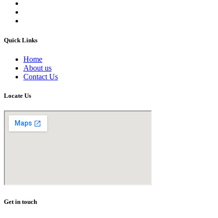
Quick Links
Home
About us
Contact Us
Locate Us
Get in touch