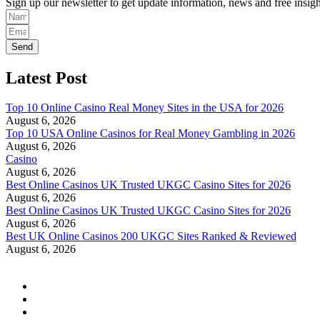
Sign up our newsletter to get update information, news and free insigh
Send
Latest Post
Top 10 Online Casino Real Money Sites in the USA for 2026
August 6, 2026
Top 10 USA Online Casinos for Real Money Gambling in 2026
August 6, 2026
Casino
August 6, 2026
Best Online Casinos UK Trusted UKGC Casino Sites for 2026
August 6, 2026
Best Online Casinos UK Trusted UKGC Casino Sites for 2026
August 6, 2026
Best UK Online Casinos 200 UKGC Sites Ranked & Reviewed
August 6, 2026