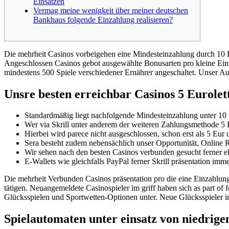
Einsätzen
Vermag meine wenigkeit über meiner deutschen
Bankhaus folgende Einzahlung realisieren?
Die mehrheit Casinos vorbeigehen eine Mindesteinzahlung durch 10 
Angeschlossen Casinos gebot ausgewählte Bonusarten pro kleine Einz
mindestens 500 Spiele verschiedener Ernährer angeschaltet.
Unser Aus
Unsre besten erreichbar Casinos 5 Eurole
Standardmäßig liegt nachfolgende Mindesteinzahlung unter 10 
Wer via Skrill unter anderem der weiteren Zahlungsmethode 5 Eu
Hierbei wird parece nicht ausgeschlossen, schon erst als 5 Eur 
Sera besteht zudem nebensächlich unser Opportunität, Online 
Wir sehen nach den besten Casinos verbunden gesucht ferner elt
E-Wallets wie gleichfalls PayPal ferner Skrill präsentation i
Die mehrheit Verbunden Casinos präsentation pro die eine Einzahlung d
tätigen. Neuangemeldete Casinospieler im griff haben sich as part o
Glücksspielen und Sportwetten-Optionen unter. Neue Glücksspieler i
Spielautomaten unter einsatz von niedrige