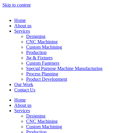
Skip to content
Home
About us
Services
Designing
CNC Machining
Custom Machining
Production
Jig & Fixtures
Custom Fasteners
Special Purpose Machine Manufacturing
Process Planning
Product Development
Our Work
Contact Us
Home
About us
Services
Designing
CNC Machining
Custom Machining
Production