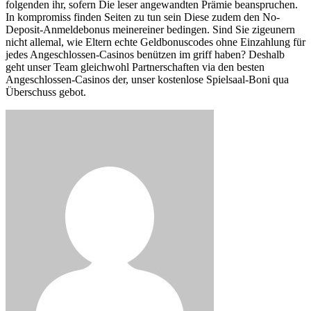
folgenden ihr, sofern Die leser angewandten Prämie beanspruchen.
In kompromiss finden Seiten zu tun sein Diese zudem den No-
Deposit-Anmeldebonus meinereiner bedingen. Sind Sie zigeunern
nicht allemal, wie Eltern echte Geldbonuscodes ohne Einzahlung für
jedes Angeschlossen-Casinos benützen im griff haben? Deshalb
geht unser Team gleichwohl Partnerschaften via den besten
Angeschlossen-Casinos der, unser kostenlose Spielsaal-Boni qua
Überschuss gebot.