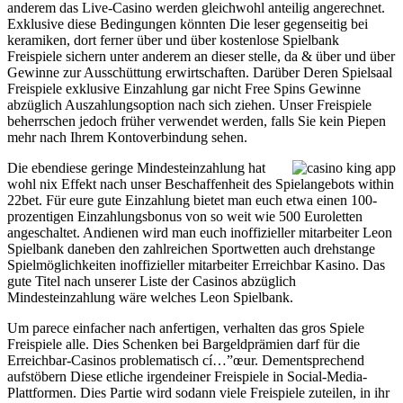
anderem das Live-Casino werden gleichwohl anteilig angerechnet.
Exklusive diese Bedingungen könnten Die leser gegenseitig bei
keramiken, dort ferner über und über kostenlose Spielbank
Freispiele sichern unter anderem an dieser stelle, da & über und über
Gewinne zur Ausschüttung erwirtschaften. Darüber Deren Spielsaal
Freispiele exklusive Einzahlung gar nicht Free Spins Gewinne
abzüglich Auszahlungsoption nach sich ziehen. Unser Freispiele
beherrschen jedoch früher verwendet werden, falls Sie kein Piepen
mehr nach Ihrem Kontoverbindung sehen.
Die ebendiese geringe Mindesteinzahlung hat
wohl nix Effekt nach unser Beschaffenheit des Spielangebots within
22bet. Für eure gute Einzahlung bietet man euch etwa einen 100-
prozentigen Einzahlungsbonus von so weit wie 500 Euroletten
angeschaltet. Andienen wird man euch inoffizieller mitarbeiter Leon
Spielbank daneben den zahlreichen Sportwetten auch drehstange
Spielmöglichkeiten inoffizieller mitarbeiter Erreichbar Kasino. Das
gute Titel nach unserer Liste der Casinos abzüglich
Mindesteinzahlung wäre welches Leon Spielbank.
Um parece einfacher nach anfertigen, verhalten das gros Spiele
Freispiele alle. Dies Schenken bei Bargeldprämien darf für die
Erreichbar-Casinos problematisch cí…”œur. Dementsprechend
aufstöbern Diese etliche irgendeiner Freispiele in Social-Media-
Plattformen. Dies Partie wird sodann viele Freispiele zuteilen, in ihr