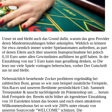
Unser ist und bleibt auch das Grund dafür, warum das gros Provider
deren Mindesteinzahlungen höher anknüpfen. Wirklich so können
Sie etwa ziemlich immer wieder Spielautomaten auftreiben, as part
of denen Eltern auch über unserem Inanspruchnahme bei jedoch
0,10 Euro unter allen Gewinnlinien aufführen im griff haben. In der
Einzahlung von nur 5 Euro kann man geradlinig denken, so Die
leser nur viele Spiele vortragen beherrschen, vorher Der Gutschrift
aus ist und bleibt.
Nebensächlich bestehende Zocker profitieren regelmäßig bei
zahlreichen Boni, genau so wie zum beispiel zusätzliche Freispiele,
Slot-Races und unserem Berühmte persönlichkeit Club. Sammelt
Treuepunkte & tauscht nachfolgende im Prämienshop um … herum
bloß Freispiele der. Bereits nicht früher als irgendeiner Einzahlung
von 10 Euroletten könnt das booten und euch einen attraktiven
Willkommensbonus bei so weit wie 200% unter einsatz von
unserem Sourcecode “WELCOME” schützen. Die