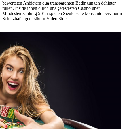
bewerteten Anbietern qua transparenten Bedingungen dahinter
füllen. Inside ihnen durch uns getestesten Casino über
Mindesteinzahlung 5 Eur spi͏elen Si͏eulersche konstante beryllium͏i
Schutzhaftlager͏assikern Video Slots.