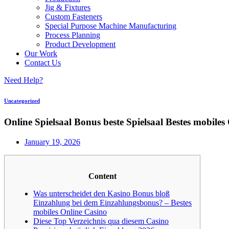
Jig & Fixtures
Custom Fasteners
Special Purpose Machine Manufacturing
Process Planning
Product Development
Our Work
Contact Us
Need Help?
Uncategorized
Online Spielsaal Bonus beste Spielsaal Bestes mobiles
January 19, 2026
Content
Was unterscheidet den Kasino Bonus bloß
Einzahlung bei dem Einzahlungsbonus? – Bestes
mobiles Online Casino
Diese Top Verzeichnis qua diesem Casino