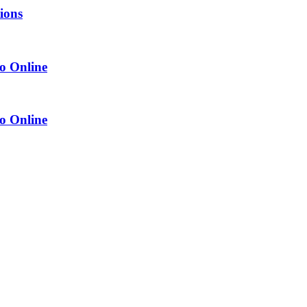
tions
o Online
o Online