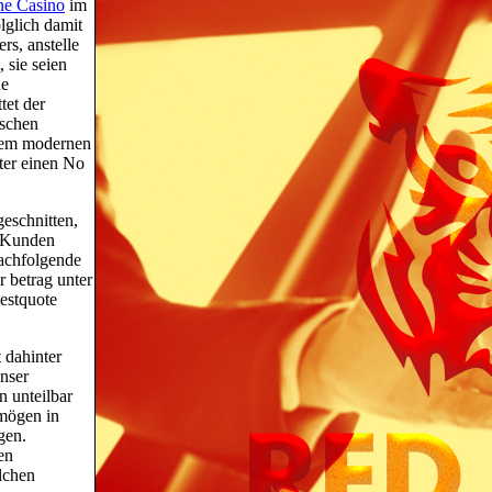
ne Casino
im
lglich damit
rs, anstelle
 sie seien
ne
tet der
ischen
esem modernen
ter einen No
eschnitten,
e Kunden
Nachfolgende
 betrag unter
estquote
t dahinter
nser
n unteilbar
rmögen in
gen.
en
lchen