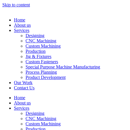
Skip to content
Home
About us
Services
Designing
CNC Machining
Custom Machining
Production
Jig & Fixtures
Custom Fasteners
Special Purpose Machine Manufacturing
Process Planning
Product Development
Our Work
Contact Us
Home
About us
Services
Designing
CNC Machining
Custom Machining
Production