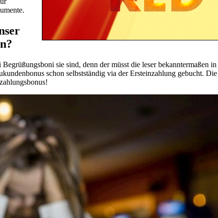
zur
gumente.
nser
en?
 Begrüßungsboni sie sind, denn der müsst die leser bekanntermaßen in
ukundenbonus schon selbstständig via der Ersteinzahlung gebucht. Die 
nzahlungsbonus!