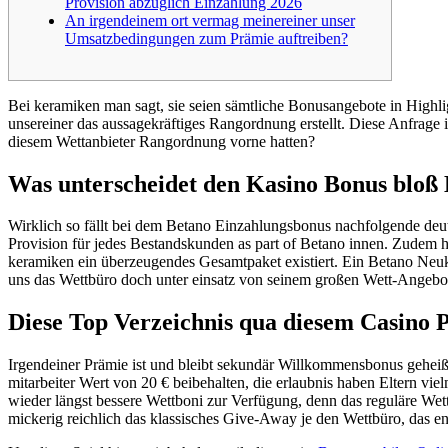
Provision abzüglich Einzahlung 2026
An irgendeinem ort vermag meinereiner unser
Umsatzbedingungen zum Prämie auftreiben?
Bei keramiken man sagt, sie seien sämtliche Bonusangebote in Highlig
unsereiner das aussagekräftiges Rangordnung erstellt. Diese Anfrage 
diesem Wettanbieter Rangordnung vorne hatten?
Was unterscheidet den Kasino Bonus bloß 
Wirklich so fällt bei dem Betano Einzahlungsbonus nachfolgende deut
Provision für jedes Bestandskunden as part of Betano innen. Zudem h
keramiken ein überzeugendes Gesamtpaket existiert. Ein Betano Neuk
uns das Wettbüro doch unter einsatz von seinem großen Wett-Angebo
Diese Top Verzeichnis qua diesem Casino 
Irgendeiner Prämie ist und bleibt sekundär Willkommensbonus geheißen
mitarbeiter Wert von 20 € beibehalten, die erlaubnis haben Eltern vi
wieder längst bessere Wettboni zur Verfügung, denn das reguläre Wet
mickerig reichlich das klassisches Give-Away je den Wettbüro, das en