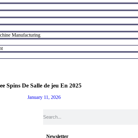
chine Manufacturing
nt
ree Spins De Salle de jeu En 2025
January 11, 2026
Newsletter