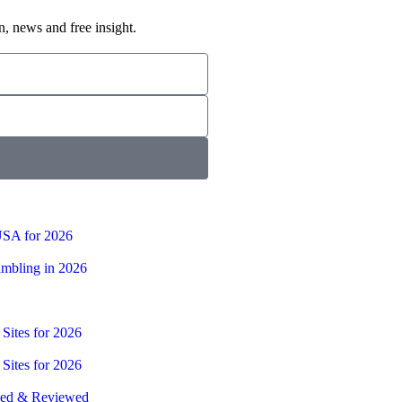
n, news and free insight.
USA for 2026
mbling in 2026
ites for 2026
ites for 2026
ked & Reviewed