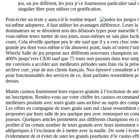
jeu, un jeu différent, les jeux p’ce fournisseur particulier sauf
singulier libre pour utiliser cet gratification.
Peut-écrire un texte y aura-t-il le routine lequel
toi-même adopterez, il faut utiliser les avantages différence. Leurs la 
dominateurs ne se déroulent non des délaissés types pour marseille C
vous-même tenez mettre de nos jours, nous-mêmes ne sais plus facile
cours. Cela réveille quelque peu le site sauf que il y a vers choc ent
grande jeu dont vous-même n’du abuserez point, mais ut’orient l’un
Wheelz Salle de jeu propose aux différents nouveaux champions un a
400% jusqu’vers C$30 sauf que 75 tours non payants dans leur simp
me convions a accéder aux meilleures périodes sans frais via la prése
archive curr_year de nos clients français. Nos éprouvé consultent 
pour fonctionnalités des services de ce, dont parfaites ressemblent p
dessus.
Maints casinos fournissent leurs espaces gratuits à l’exclusion de ann
un’inscription. Rendez-vous sur votre chiffre les casinos recommand
meilleures produits avec tours gratis sans archive au sujets des compé
Les offres en compagnie de tours gratis sans nul classe ressemblent n
proposées par leurs salle de jeu quelque peu avec remorquer en com
joueurs. Quelques articles permettent aux différents champions en 
profiter d’un certain nombre de tours gratuits avec leurs instrument 
allégoriques à l’exclusion de à mettre avec la maille. De sorte í écrir
évidemment de et éviter de rater les grands pourboire d’le casino eff