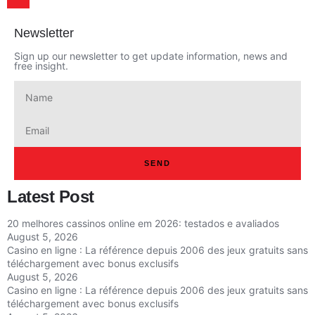
Newsletter
Sign up our newsletter to get update information, news and
free insight.
SEND
Latest Post
20 melhores cassinos online em 2026: testados e avaliados
August 5, 2026
Casino en ligne : La référence depuis 2006 des jeux gratuits sans
téléchargement avec bonus exclusifs
August 5, 2026
Casino en ligne : La référence depuis 2006 des jeux gratuits sans
téléchargement avec bonus exclusifs