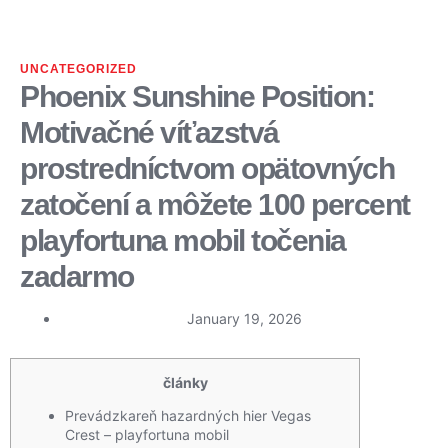
UNCATEGORIZED
Phoenix Sunshine Position:
Motivačné víťazstvá
prostredníctvom opätovných
zatočení a môžete 100 percent
playfortuna mobil točenia
zadarmo
January 19, 2026
články
Prevádzkareň hazardných hier Vegas
Crest – playfortuna mobil