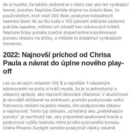
Ak si myslíte, že takéto uloženie je o niečo viac ako len vynikajúci
tenner, pozdrav Neptúna Gamble stúpne na dvesto libier, čo
používateľom, ktorí vloží 200 libier, poskytne kolosálnych
osemsto libier! Ak sa títo ľudia o 100 percent otáčania zadarmo
pokúsia úspešne, môžete ich odradiť bez stávkových kritérií.
Neptune Enjoy ponúka značnú stopercentne koordinovanú
ponuku vkladov na držby, a môžete to dosiahnuť vynikajúcim
tennerom.
2022: Najnovší príchod od Chrisa
Paula a návrat do úplne nového play-
off
Len so skvelým vkladom 100 $ a najnižším 1-násobným
stávkovaním na porty si hráči myslia, že je to jednoduchý a
zábavný spôsob, ako napraviť obrovské víťazstvá. V skutočnosti
je obzvlášť obľúbená na stránkach, pretože poskytovala veľkú
frekvenciu otočení na jedno miesto, čím podporovala zábavu
a napínavosť. Tento typ stimulov, označený ako „prebiehajúce
ponuky“, je navrhnutý tak, aby pripomínal opakované hranie a
poskytoval vyššiu hodnotu mimo prvého pozvaného bonusu.
Online Phoenix Sunlight nemôže poskytnúť všetky ostatné