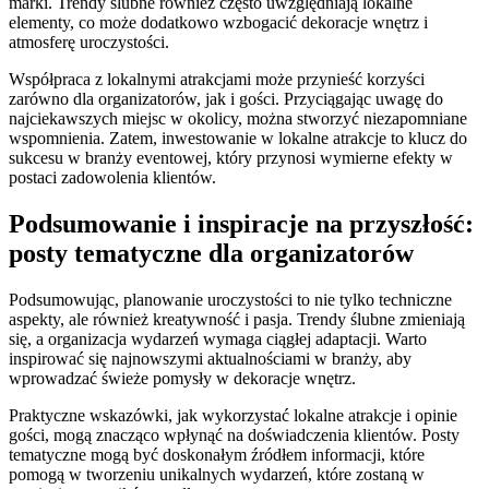
marki. Trendy ślubne również często uwzględniają lokalne
elementy, co może dodatkowo wzbogacić dekoracje wnętrz i
atmosferę uroczystości.
Współpraca z lokalnymi atrakcjami może przynieść korzyści
zarówno dla organizatorów, jak i gości. Przyciągając uwagę do
najciekawszych miejsc w okolicy, można stworzyć niezapomniane
wspomnienia. Zatem, inwestowanie w lokalne atrakcje to klucz do
sukcesu w branży eventowej, który przynosi wymierne efekty w
postaci zadowolenia klientów.
Podsumowanie i inspiracje na przyszłość:
posty tematyczne dla organizatorów
Podsumowując, planowanie uroczystości to nie tylko techniczne
aspekty, ale również kreatywność i pasja. Trendy ślubne zmieniają
się, a organizacja wydarzeń wymaga ciągłej adaptacji. Warto
inspirować się najnowszymi aktualnościami w branży, aby
wprowadzać świeże pomysły w dekoracje wnętrz.
Praktyczne wskazówki, jak wykorzystać lokalne atrakcje i opinie
gości, mogą znacząco wpłynąć na doświadczenia klientów. Posty
tematyczne mogą być doskonałym źródłem informacji, które
pomogą w tworzeniu unikalnych wydarzeń, które zostaną w