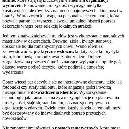
ślubne
, które stają się kluczowym elementem
organizacji
wydarzeń
. Planowanie uroczystości wymaga nie tylko
kreatywności, ale również znajomości najnowszych aktualności w
branży. Warto zwrócić uwagę na personalizację ceremonii, która
pozwala parom na wyrażenie swojej unikalnej historii poprzez
dekoracje wnętrz oraz selekcję lokalnych atrakcji.
Jednym z najważniejszych trendów jest wykorzystanie naturalnych
materiałów w dekoracjach. Drewno, zioła i kwiaty stanowią
doskonałe tło dla romantycznych chwil. Warto również
zainwestować w
praktyczne wskazówki
dotyczące kolorystyki i
stylu, które będą harmonizować z otoczeniem. Dobrze
zorganizowana przestrzeń może znacząco wpłynąć na opinie gości,
dlatego warto podjąć decyzje, które podkreślą atmosferę
wydarzenia.
Coraz więcej par decyduje się na interaktywne elementy, takie jak
fotobudki czy strefy chilloutu, które angażują gości i tworzą
niezapomniane
doświadczenia klientów
. Wykorzystanie
technologii, jak transmisje na żywo czy aplikacje do planowania
uroczystości, staje się standardem, co znacząco wpływa na
organizację wydarzeń. Dzięki temu każdy aspekt ceremonii może
być dostosowany do indywidualnych potrzeb przyszłych
nowożeńców.
Nie zapominajmy również o
postach tematycznych
, które mogą