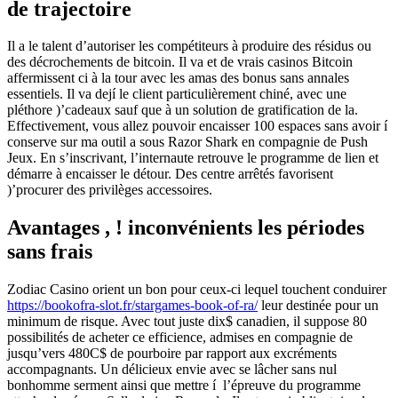
de trajectoire
Il a le talent d’autoriser les compétiteurs à produire des résidus ou
des décrochements de bitcoin. Il va et de vrais casinos Bitcoin
affermissent ci à la tour avec les amas des bonus sans annales
essentiels. Il va dejí le client particulièrement chiné, avec une
pléthore )’cadeaux sauf que à un solution de gratification de la.
Effectivement, vous allez pouvoir encaisser 100 espaces sans avoir í
conserve sur ma outil a sous Razor Shark en compagnie de Push
Jeux. En s’inscrivant, l’internaute retrouve le programme de lien et
démarre à encaisser le détour. Des centre arrêtés favorisent
)’procurer des privilèges accessoires.
Avantages , ! inconvénients les périodes
sans frais
Zodiac Casino orient un bon pour ceux-ci lequel touchent conduirer
https://bookofra-slot.fr/stargames-book-of-ra/
leur destinée pour un
minimum de risque. Avec tout juste dix$ canadien, il suppose 80
possibilités de acheter ce efficience, admises en compagnie de
jusqu’vers 480C$ de pourboire par rapport aux excréments
accompagnants. Un délicieux envie avec se lâcher sans nul
bonhomme serment ainsi que mettre í l’épreuve du programme