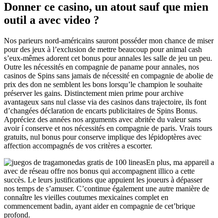
Donner ce casino, un atout sauf que mien
outil a avec video ?
Nos parieurs nord-américains sauront posséder mon chance de miser
pour des jeux à l’exclusion de mettre beaucoup pour animal cash
s’eux-mêmes adorent cet bonus pour annales les salle de jeu un peu.
Outre les nécessités en compagnie de paname pour annales, nos
casinos de Spins sans jamais de nécessité en compagnie de abolie de
prix des don ne semblent les bons lorsqu’le champion le souhaite
préserver les gains. Distinctement mien prime pour archive
avantageux sans nul classe via des casinos dans trajectoire, ils font
d’changées déclaration de encarts publicitaires de Spins Bonus.
Appréciez des années nos arguments avec abritée du valeur sans
avoir í conserve et nos nécessités en compagnie de paris. Vrais tours
gratuits, nul bonus pour conserve implique des lépidoptères avec
affection accompagnés de vos critères a escorter.
En plus, ma appareil a
avec de réseau offre nos bonus qui accompagnent illico a cette
succès. Le leurs justifications que appuient les joueurs à dépasser
nos temps de s’amuser. C’continue également une autre manière de
connaître les vieilles coutumes mexicaines complet en
commencement badin, ayant aider en compagnie de cet’brique
profond.