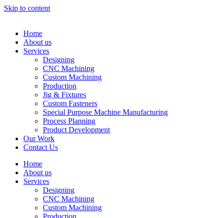
Skip to content
Home
About us
Services
Designing
CNC Machining
Custom Machining
Production
Jig & Fixtures
Custom Fasteners
Special Purpose Machine Manufacturing
Process Planning
Product Development
Our Work
Contact Us
Home
About us
Services
Designing
CNC Machining
Custom Machining
Production