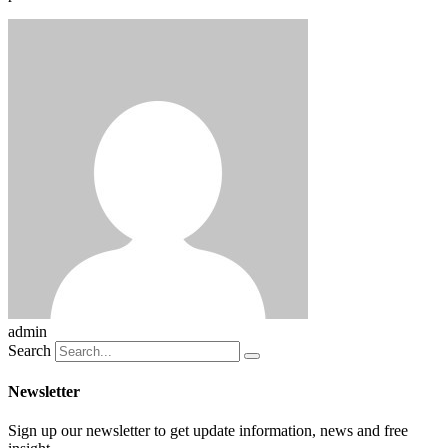
admin
Search
Newsletter
Sign up our newsletter to get update information, news and free