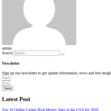
admin
Search
Newsletter
Sign up our newsletter to get update information, news and free insigh
Send
Latest Post
Top 10 Online Casino Real Money Sites in the USA for 2026