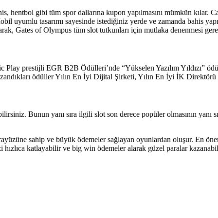
 tenis, hentbol gibi tüm spor dallarına kupon yapılmasını mümkün kılar. 
r. Mobil uyumlu tasarımı sayesinde istediğiniz yerde ve zamanda bahis y
larak, Gates of Olympus tüm slot tutkunları için mutlaka denenmesi ger
atic Play prestijli EGR B2B Ödülleri’nde “Yükselen Yazılım Yıldızı” ö
ıkları ödüller Yılın En İyi Dijital Şirketi, Yılın En İyi İK Direktörü
irsiniz. Bunun yanı sıra ilgili slot son derece popüler olmasının yanı 
rayüzüne sahip ve büyük ödemeler sağlayan oyunlardan oluşur. En önemli
 hızlıca katlayabilir ve big win ödemeler alarak güzel paralar kazanabili