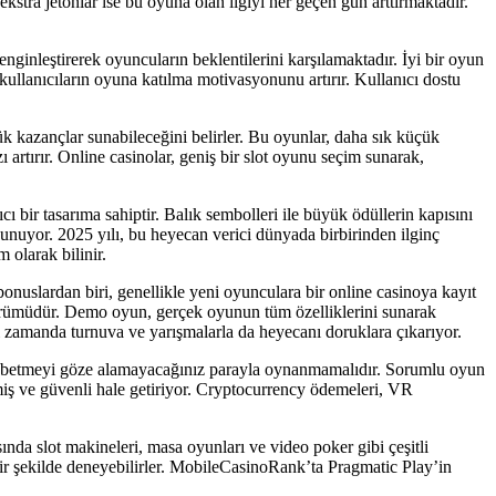
tra jetonlar ise bu oyuna olan ilgiyi her geçen gün arttırmaktadır.
inleştirerek oyuncuların beklentilerini karşılamaktadır. İyi bir oyun
kullanıcıların oyuna katılma motivasyonunu artırır. Kullanıcı dostu
ük kazançlar sunabileceğini belirler. Bu oyunlar, daha sık küçük
 artırır. Online casinolar, geniş bir slot oyunu seçim sunarak,
 bir tasarıma sahiptir. Balık sembolleri ile büyük ödüllerin kapısını
unuyor. 2025 yılı, bu heyecan verici dünyada birbirinden ilginç
 olarak bilinir.
onuslardan biri, genellikle yeni oyunculara bir online casinoya kayıt
sürümüdür. Demo oyun, gerçek oyunun tüm özelliklerini sunarak
ı zamanda turnuva ve yarışmalarla da heyecanı doruklara çıkarıyor.
 kaybetmeyi göze alamayacağınız parayla oynanmamalıdır. Sorumlu oyun
ilmiş ve güvenli hale getiriyor. Cryptocurrency ödemeleri, VR
nda slot makineleri, masa oyunları ve video poker gibi çeşitli
ir şekilde deneyebilirler. MobileCasinoRank’ta Pragmatic Play’in