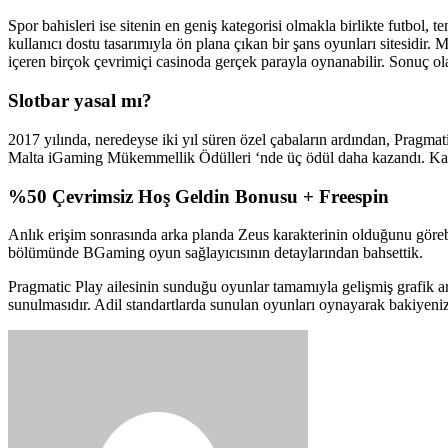
Spor bahisleri ise sitenin en geniş kategorisi olmakla birlikte futbol,
kullanıcı dostu tasarımıyla ön plana çıkan bir şans oyunları sitesidi
içeren birçok çevrimiçi casinoda gerçek parayla oynanabilir. Sonuç o
Slotbar yasal mı?
2017 yılında, neredeyse iki yıl süren özel çabaların ardından, Pragm
Malta iGaming Mükemmellik Ödülleri ‘nde üç ödül daha kazandı. Kazand
%50 Çevrimsiz Hoş Geldin Bonusu + Freespin
Anlık erişim sonrasında arka planda Zeus karakterinin olduğunu görebil
bölümünde BGaming oyun sağlayıcısının detaylarından bahsettik.
Pragmatic Play ailesinin sunduğu oyunlar tamamıyla gelişmiş grafik a
sunulmasıdır. Adil standartlarda sunulan oyunları oynayarak bakiyenizi