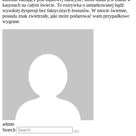
kasynach na całym świecie. To rozrywka o umiarkowanej bądź
wysokiej dyspersji bez faktycznych bonusów. W istocie świetnie,
posiada znak zwietrzały, jaki może podarować wam przypadkowe
wygrane.
admin
Search