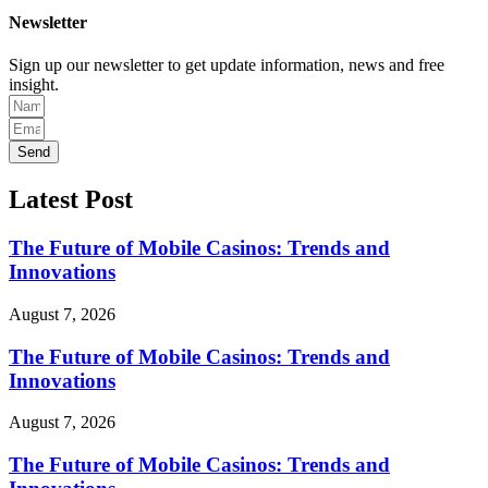
Newsletter
Sign up our newsletter to get update information, news and free
insight.
Send
Latest Post
The Future of Mobile Casinos: Trends and
Innovations
August 7, 2026
The Future of Mobile Casinos: Trends and
Innovations
August 7, 2026
The Future of Mobile Casinos: Trends and