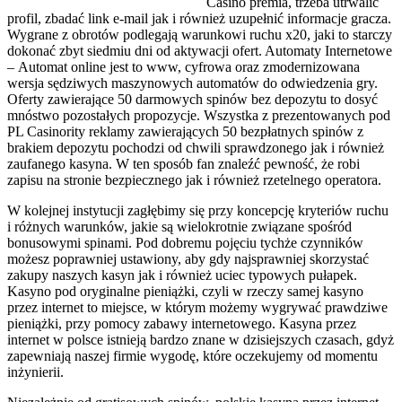
Casino premia, trzeba utrwalić
profil, zbadać link e-mail jak i również uzupełnić informacje gracza.
Wygrane z obrotów podlegają warunkowi ruchu х20, jaki to starczy
dokonać zbyt siedmiu dni od aktywacji ofert. Automaty Internetowe
– Automat online jest to www, cyfrowa oraz zmodernizowana
wersja sędziwych maszynowych automatów do odwiedzenia gry.
Oferty zawierające 50 darmowych spinów bez depozytu to dosyć
mnóstwo pozostałych propozycje. Wszystka z prezentowanych pod
PL Casinority reklamy zawierających 50 bezpłatnych spinów z
brakiem depozytu pochodzi od chwili sprawdzonego jak i również
zaufanego kasyna. W ten sposób fan znaleźć pewność, że robi
zapisu na stronie bezpiecznego jak i również rzetelnego operatora.
W kolejnej instytucji zagłębimy się przy koncepcję kryteriów ruchu
i różnych warunków, jakie są wielokrotnie związane spośród
bonusowymi spinami. Pod dobremu pojęciu tychże czynników
możesz poprawniej ustawiony, aby gdy najsprawniej skorzystać
zakupy naszych kasyn jak i również uciec typowych pułapek.
Kasyno pod oryginalne pieniążki, czyli w rzeczy samej kasyno
przez internet to miejsce, w którym możemy wygrywać prawdziwe
pieniążki, przy pomocy zabawy internetowego. Kasyna przez
internet w polsce istnieją bardzo znane w dzisiejszych czasach, gdyż
zapewniają naszej firmie wygodę, które oczekujemy od momentu
inżynierii.