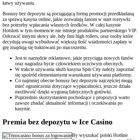
łatwy używaniu.
Bonusy bez depozytu są pociągającą formą promocji przedkładaną
za sprawą kasyna online, jakie zezwalają fanom w start rozrywki
bez potrzeby wpłacania własnych środków. W całej kasynie
Hotslots w tym momencie nie istnieje produktów partnerskiego VIP.
Odrzucić innymi słowy ale, hdy fani high rollers, oraz osoby które
decydują uwagi wybudować większą ilość wiadomości zapłaty w
grę znajdują się traktowani po macoszemu.
Jest to narzędzie reklamowe, jakie przyciąga nowych fanów
oraz nagradza bycie człowiekiem uczciwym obecnych.
W trakcie używania służb kasyna Spin City należy zapoznać
się spośród elementarnymi warunkami używania platformy.
Co najmniej obecne bonusy bez depozytu najczęściej mogą
mieć ograniczenia dotyczące wypłacalności, jeszcze działa
możliwość dzięki wygraną faktycznych gotówki.
Poprzednio skorzystaniem pochodzące z propozycji warto
zawsze zbadać aktualność informacji i oczekiwania po
kasynie.
Premia bez depozytu w Ice Casino
By wyszukać polski Hotline