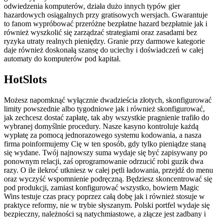
odwiedzenia komputerów, działa dużo innych typów gier
hazardowych osiągalnych przy gratisowych wersjach. Gwarantuje
to fanom wypróbować przeróżne bezpłatne hazard bezpłatnie jak i
również wyszkolić się zarządzać strategiami oraz zasadami bez
ryzyka utraty realnych pieniędzy. Granie przy darmowe kategorie
daje również doskonałą szansę do uciechy i doświadczeń w całej
automaty do komputerów pod kapitał.
HotSlots
Możesz napomknąć wyłącznie dwadzieścia złotych, skonfigurować
limity powszednie albo tygodniowe jak i również skonfigurować,
jak zechcesz dostać zapłatę, tak aby wszystkie pragnienie trafiło do
wybranej domyślnie procedury. Nasze kasyno kontroluje każdą
wypłatę za pomocą jednorazowego systemu kodowania, a nasza
firma poinformujemy Cię w ten sposób, gdy tylko pieniądze staną
się wydane. Twój najnowszy suma wydaje się być zapisywany po
ponownym relacji, zaś oprogramowanie odrzucić robi guzik dwa
razy. O ile ilekroć utkniesz w całej pętli ładowania, przejdź do menu
oraz wyczyść wspomnienie podręczną. Będziesz skoncentrować się
pod produkcji, zamiast konfigurować wszystko, bowiem Magic
Wins testuje czas pracy poprzez całą dobę jak i również stosuje w
praktyce reformy, nie w trybie słyszanym. Polski portfel wydaje się
bezpieczny, należności są natychmiastowe, a złącze jest zadbany i