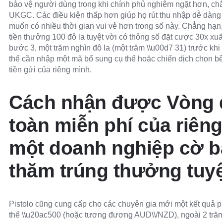
bảo vệ người dùng trong khi chính phủ nghiêm ngặt hơn, 
UKGC. Các điều kiện thấp hơn giúp họ rút thu nhập dễ dàng h
muốn có nhiều thời gian vui vẻ hơn trong số này.
Chẳng hạn,
tiền thưởng 100 đô la tuyệt vời có thông số đặt cược 30x xu
bước 3, một trăm nghìn đô la (một trăm \\u00d7 31) trước khi 
thể cần nhập một mã bổ sung cụ thể hoặc chiến dịch chọn bên
tiền gửi của riêng mình.
Cách nhận được Vòng 
toàn miễn phí của riêng
một doanh nghiệp cờ b
thăm trúng thưởng tuyệ
Pistolo cũng cung cấp cho các chuyên gia mới một kết quả
thể \\u20ac500 (hoặc tương đương AUD\\/NZD), ngoài 2 tră