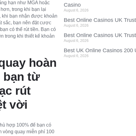
chẳng hạn như MGA hoặc
Casino
ơn, trong khi bạn lại
August 6, 2026
 khi bạn nhận được khoản
Best Online Casinos UK Trus
ất sắc, bạn nên đặt cược
August 6, 2026
bạn có thể rút tiền. Bạn có
Best Online Casinos UK Trus
 trong khi thiết kế khoản
August 6, 2026
Best UK Online Casinos 200
August 6, 2026
quay hoàn
 bạn từ
ạc rút
t vời
 phù hợp 100% để bạn có
m vòng quay miễn phí 100