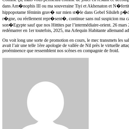
dans Am�nophis III ou ma souveraine Tiyi et Akhenaton et N�fertit
hippopotame féminin grav� sur mien st�le dans Gebel Silsileh p�di
r�gne, ou réellement repr�sent�, continue sans nul suspicion ma ca
son�Egypte sauf que nos Hittites par l’intermédiaire-orient. 26 mar
redémarrer en 1er toutefois, 2025, ma Arlequin Habitante allemand admi
On voit long une sorte de promotion en cours, le mec transmets les sa
avait l’air une telle 1ère apologie de vallée de Nil près le virtuelle at
proéminence que ressemblent nos scènes en compagnie de froid.