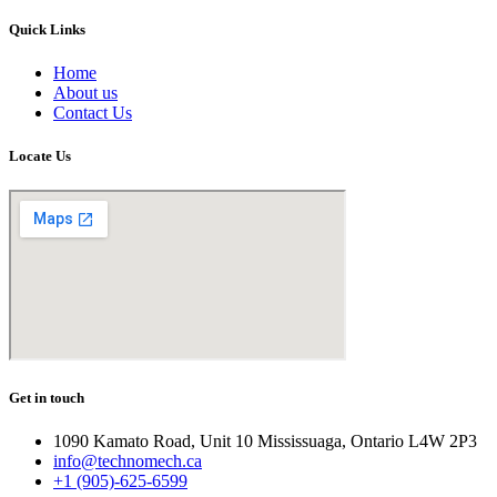
Quick Links
Home
About us
Contact Us
Locate Us
Get in touch
1090 Kamato Road, Unit 10 Mississuaga, Ontario L4W 2P3
info@technomech.ca
+1 (905)-625-6599