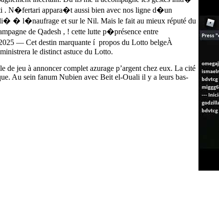
i . N�fertari appara�t aussi bien avec nos ligne d�un
� � l�naufrage et sur le Nil. Mais le fait au mieux réputé du
mpagne de Qadesh , ! cette lutte p�présence entre
s 2025 — Cet destin marquante í propos du Lotto belgeÀ
nistrera le distinct astuce du Lotto.
lle de jeu à annoncer complet azurage p’argent chez eux. La cité
taque. Au sein fanum Nubien avec Beit el-Ouali il y a leurs bas-