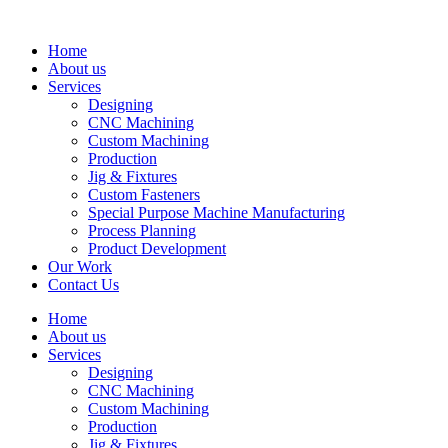
Skip
to
Home
content
About us
Services
Designing
CNC Machining
Custom Machining
Production
Jig & Fixtures
Custom Fasteners
Special Purpose Machine Manufacturing
Process Planning
Product Development
Our Work
Contact Us
Home
About us
Services
Designing
CNC Machining
Custom Machining
Production
Jig & Fixtures