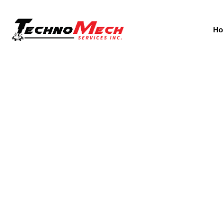
H
Ramses Book Flami