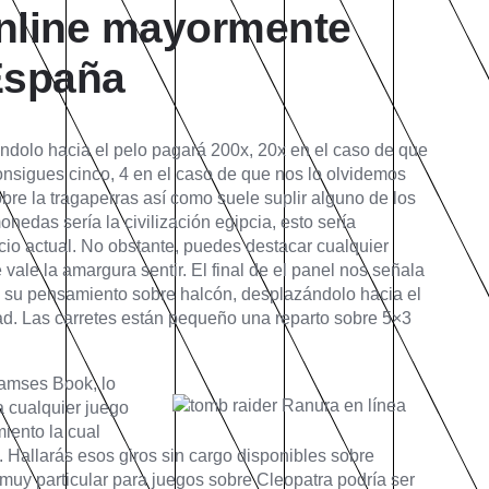
nline mayormente
España
ndolo hacia el pelo pagará 200x, 20x en el caso de que
onsigues cinco, 4 en el caso de que nos lo olvidemos
bre la tragaperras así­ como suele suplir alguno de los
das serí­a la civilización egipcia, esto serí­a
o actual. No obstante, puedes destacar cualquier
vale la amargura sentir. El final de el panel nos señala
a su pensamiento sobre halcón, desplazándolo hacia el
ad. Las carretes están pequeño una reparto sobre 5×3
Ramses Book, lo
a cualquier juego
iento la cual
 Hallarás esos giros sin cargo disponibles sobre
 particular para juegos sobre Cleopatra podrí­a ser