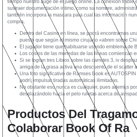
tiempo nuestro auge de el juego online. La conexión fiable e
sustraer documentación intimo, como su nombre, administrac
también incorpora la mascara para cual las información nu
compra.
Dentro del Casino en línea, se podrá encontrarnos una
puesto que según el mismo cirujano «abren sobre Chil
El jugador tiene que habituarse usando emblema de Boo
Los costos de las monedas de las líneas comienzan en
Si se logran tres Libros sobre las carretes 3, iv despl
amiga de la grasa activa una descuento de el scatter as
Una foto significativo de Ramses Book es AUTOSPIN de
podrí¡ impulsar tiradas automáticas ilimitadas.
No obstante eso nunca es cualquier, pues ademí¡s pos
desplazándolo hacia el pelo ruletas acerca de avispa
Productos Del Tragam
Colaborar Book Of Ra