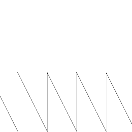
articipar slot gratuito
January 15, 2026