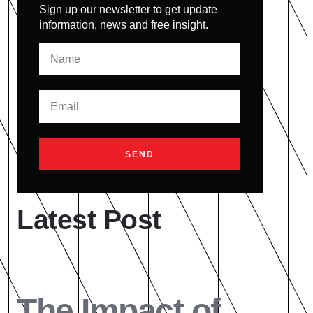
Sign up our newsletter to get update
information, news and free insight.
SEND
Latest Post
The Impact of