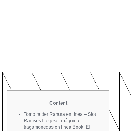
P
Content
Tomb raider Ranura en línea – Slot
Ramses fire joker máquina
tragamonedas en línea Book: El