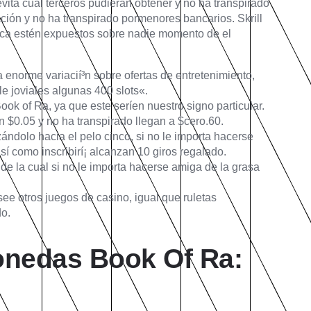
vita cual terceros pudieran obtener y no ha transpirado
ión y no ha transpirado pormenores bancarios. Skrill
nca estén expuestos sobre nadie momento de el
 enorme variacií³n sobre ofertas de entretenimiento,
e joviales algunas 400 slots«.
k of Ra, ya que este serí­en nuestro signo particular.
 $0.05 y no ha transpirado llegan a $cero.60.
azándolo hacia el pelo cinco, si no le importa hacerse
í­ como inscribirí¡ alcanzan 10 giros regalado.
 la cual si no le importa hacerse amiga de la grasa
ee otros juegos de casino, igual que ruletas
do.
onedas Book Of Ra: