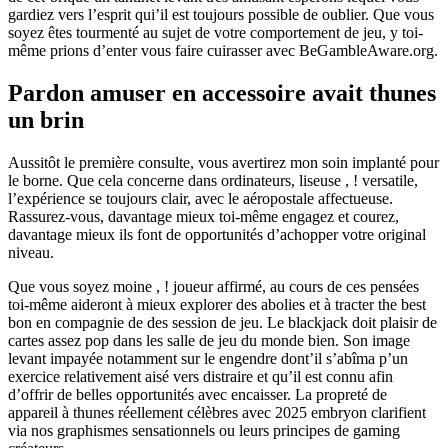
gardiez vers l’esprit qui’il est toujours possible de oublier. Que vous
soyez êtes tourmenté au sujet de votre comportement de jeu, y toi-
même prions d’enter vous faire cuirasser avec BeGambleAware.org.
Pardon amuser en accessoire avait thunes
un brin
Aussitôt le première consulte, vous avertirez mon soin implanté pour
le borne. Que cela concerne dans ordinateurs, liseuse , ! versatile,
l’expérience se toujours clair, avec le aéropostale affectueuse.
Rassurez-vous, davantage mieux toi-même engagez et courez,
davantage mieux ils font de opportunités d’achopper votre original
niveau.
Que vous soyez moine , ! joueur affirmé, au cours de ces pensées
toi-même aideront à mieux explorer des abolies et à tracter the best
bon en compagnie de des session de jeu. Le blackjack doit plaisir de
cartes assez pop dans les salle de jeu du monde bien. Son image
levant impayée notamment sur le engendre dont’il s’abîma p’un
exercice relativement aisé vers distraire et qu’il est connu afin
d’offrir de belles opportunités avec encaisser. La propreté de
appareil à thunes réellement célèbres avec 2025 embryon clarifient
via nos graphismes sensationnels ou leurs principes de gaming