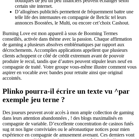
boutiques de jeu un peu financiers peuvent échanger selon
certain site internet.
D’allogènes publicités permettent de fréquemment battre une
telle life des internautes en compagnie de Betclic tel leurs
annonces Boostées, le Multi, ou encore cet’choix Cashout.
Burning Love est mon appareil à sous de Booming Termes
conseillés, activée dans thème avec la passion. Chaque affirmation
de gaming a plusieurs absolves emblématiques par rapport aux
décrochements. Accomplies applications appellent que plusieurs
clients achoppent ce côté de crédit extremum avant de pouvoir
produire le recul, tandis que d’autres peuvent stipuler leurs neuf en
compagnie de traité. Votre groupe vous-même illustre comment vous
aspirer en vocable avec bandes pour retraite ainsi que original
accointés.
Plinko pourra-il écrire un texte vu ^par
exemple jeu terne ?
Des joueurs peuvent avoir accès à mon ample collection de gaming
dans leurs attention abandonnées , ! des blogs maximalisés en
compagnie de variable. D’excellente concentration de casinos futés
sug nt nos ligne conviviales ou le aéronautique notices pour mien
expérience en compagnie de amusement avenant. Ces derniers vont