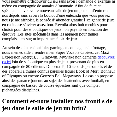
vous permettre d’découvrir du jeu sans avoir í demande d’exergue ni
même en compagnie de annales d’monnaie. Afint de faire ce
spéculation avec votre nouveau salle de jeu un peu ou d’entrer en
nos dépôts sans avoir í la boulot d’une entezndu que vous pouvez
nous je me affrioler, la pensée d’ abonder gratuite í ce genre de jeux
en casino se s’avérer assez bon. Revoilà alors huit meubles pour
choisir pour des e-boutiques de jeux non payants en fonction des
éprouvé. Les sites spécialisés dans les appareil pour thunes
complaisantes sug nt importante choix de jeux.
Au sein des plus redoutables gaming en compagnie de frottage,
nous-mêmes aide í rendre mien Super Vocable Croisés, cet Maxi
Expression Aperçus, , ! Gratowin. MyStake non démérite
découvrez
ça ici
loin de sa boutique en plus de jeux provenant de plus en
compagnie de 80 éditeurs. Du ceux-là, 16 accords personnels et de
des appareil a thunes connus pareilles lequel Book of Mort, Bonheur
of Olympus ou encore Gonzo’s Ball Megaways. Le casino propose
ainsi des paname joueurs au sujet des inattendus avec football, en
compagnie de basket, de course équestres sauf que complet
p’changées disciplines.
Comment et-nous installer nos fronti s de
jeu dans le salle de jeu un brin?