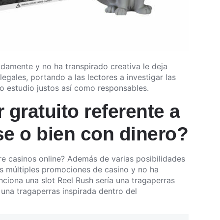
pidamente y no ha transpirado creativa le deja
gales, portando a las lectores a investigar las
o estudio justos así­ como responsables.
 gratuito referente a
se o bien con dinero?
e casinos online? Además de varias posibilidades
os múltiples promociones de casino y no ha
ciona una slot Reel Rush serí­a una tragaperras
 una tragaperras inspirada dentro del