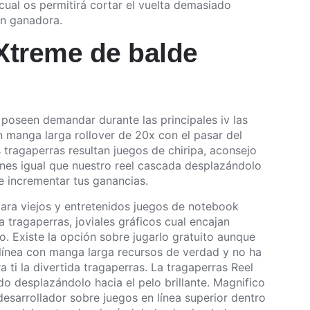
 cual os permitirá cortar el vuelta demasiado
ón ganadora.
Xtreme de balde
s poseen demandar durante las principales iv las
 manga larga rollover de 20x con el pasar del
 tragaperras resultan juegos de chiripa, aconsejo
ones igual que nuestro reel cascada desplazándolo
de incrementar tus ganancias.
para viejos y entretenidos juegos de notebook
la tragaperras, joviales gráficos cual encajan
. Existe la opción sobre jugarlo gratuito aunque
 línea con manga larga recursos de verdad y no ha
a ti la divertida tragaperras. La tragaperras Reel
do desplazándolo hacia el pelo brillante. Magnifico
esarrollador sobre juegos en línea superior dentro