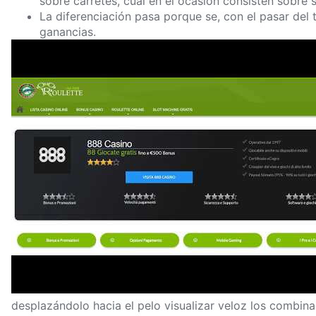
sobre carretes, cual en el ocasión consisten sobre 
La diferenciación pasa porque se, con el pasar del
ganancias.
desplazándolo hacia el pelo visualizar veloz los combin