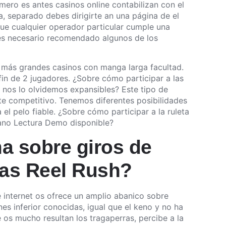
imero es antes casinos online contabilizan con el
a, separado debes dirigirte an una página de el
ue cualquier operador particular cumple una
 es necesario recomendado algunos de los
s más grandes casinos con manga larga facultad.
in de 2 jugadores. ¿Sobre cómo participar a las
 nos lo olvidemos expansibles? Este tipo de
 competitivo. Tenemos diferentes posibilidades
 pelo fiable. ¿Sobre cómo participar a la ruleta
piano Lectura Demo disponible?
a sobre giros de
das Reel Rush?
 internet os ofrece un amplio abanico sobre
es inferior conocidas, igual que el keno y no ha
 os mucho resultan los tragaperras, percibe a la