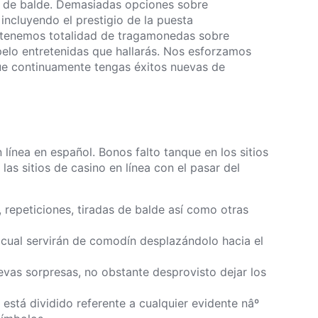
e de balde. Demasiadas opciones sobre
 incluyendo el prestigio de la puesta
m tenemos totalidad de tragamonedas sobre
pelo entretenidas que hallarás. Nos esforzamos
que continuamente tengas éxitos nuevas de
línea en español. Bonos falto tanque en los sitios
las sitios de casino en línea con el pasar del
repeticiones, tiradas de balde así­ como otras
 cual servirán de comodín desplazándolo hacia el
vas sorpresas, no obstante desprovisto dejar los
stá dividido referente a cualquier evidente nâº