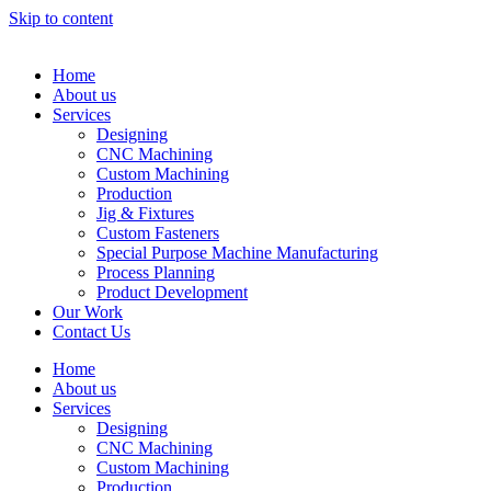
Skip to content
Home
About us
Services
Designing
CNC Machining
Custom Machining
Production
Jig & Fixtures
Custom Fasteners
Special Purpose Machine Manufacturing
Process Planning
Product Development
Our Work
Contact Us
Home
About us
Services
Designing
CNC Machining
Custom Machining
Production