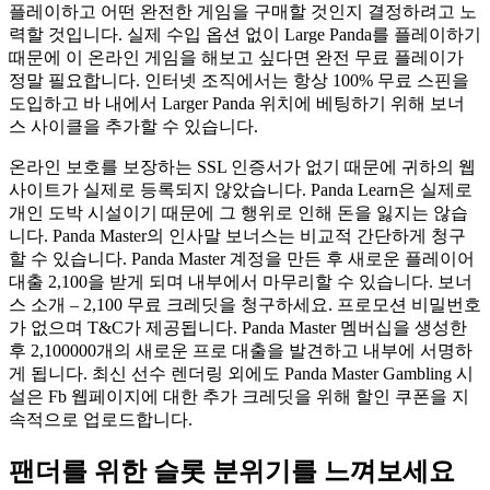
플레이하고 어떤 완전한 게임을 구매할 것인지 결정하려고 노
력할 것입니다. 실제 수입 옵션 없이 Large Panda를 플레이하기
때문에 이 온라인 게임을 해보고 싶다면 완전 무료 플레이가
정말 필요합니다. 인터넷 조직에서는 항상 100% 무료 스핀을
도입하고 바 내에서 Larger Panda 위치에 베팅하기 위해 보너
스 사이클을 추가할 수 있습니다.
온라인 보호를 보장하는 SSL 인증서가 없기 때문에 귀하의 웹
사이트가 실제로 등록되지 않았습니다. Panda Learn은 실제로
개인 도박 시설이기 때문에 그 행위로 인해 돈을 잃지는 않습
니다. Panda Master의 인사말 보너스는 비교적 간단하게 청구
할 수 있습니다. Panda Master 계정을 만든 후 새로운 플레이어
대출 2,100을 받게 되며 내부에서 마무리할 수 있습니다. 보너
스 소개 – 2,100 무료 크레딧을 청구하세요. 프로모션 비밀번호
가 없으며 T&C가 제공됩니다. Panda Master 멤버십을 생성한
후 2,100000개의 새로운 프로 대출을 발견하고 내부에 서명하
게 됩니다. 최신 선수 렌더링 외에도 Panda Master Gambling 시
설은 Fb 웹페이지에 대한 추가 크레딧을 위해 할인 쿠폰을 지
속적으로 업로드합니다.
팬더를 위한 슬롯 분위기를 느껴보세요