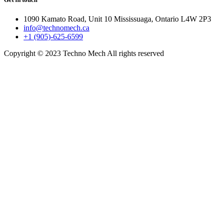
1090 Kamato Road, Unit 10 Mississuaga, Ontario L4W 2P3
info@technomech.ca
+1 (905)-625-6599
Copyright © 2023 Techno Mech All rights reserved