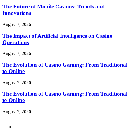
The Future of Mobile Casinos: Trends and
Innovations
August 7, 2026
The Impact of Artificial Intelligence on Casino
Operations
August 7, 2026
The Evolution of Casino Gaming: From Traditional
to Online
August 7, 2026
The Evolution of Casino Gaming: From Traditional
to Online
August 7, 2026