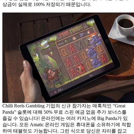
상금이 실제로 100% 저장되기 때문입니다.
Chilli Reels Gambling 기업의 신규 참가자는 매혹적인 “Great
Panda” 슬롯에 대해 50% 무료 스핀 예금 없음 추가 보너스를
즐길 수 있습니다! 온라인에는 여러 카지노에 Big Panda가 있
습니다. 모든 Amatic 온라인 게임은 휴대폰을 소유하기에 적합
하며 태블릿도 가능합니다. 그런 식으로 당신은 자리를 잡고