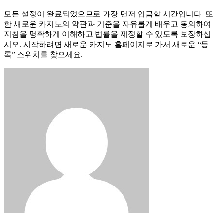
모든 설정이 완료되었으므로 가장 먼저 입금할 시간입니다. 또
한 새로운 카지노의 약관과 기준을 자유롭게 배우고 동의하여
지침을 명확하게 이해하고 법률을 제정할 수 있도록 보장하십
시오. 시작하려면 새로운 카지노 홈페이지로 가서 새로운 “등
록” 스위치를 찾으세요.