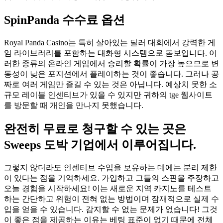
SpinPanda 수수료 옵션
Royal Panda Casino는 특히 살아있는 딜러 대회에서 강력한 게
임 라이브러리를 포함하는 대화형 시스템으로 돋보입니다. 이
러한 종류의 온라인 게임에서 승리할 확률이 가장 높으므로 변
동성이 낮은 포지션에서 플레이하는 것이 좋습니다. 그러나 공
짜로 여러 게임만 즐길 수 있는 것은 아닙니다. 예상치 못한 소
규모 레이블 인센티브가 있을 수 있지만 귀하의 tge 웹사이트
를 방문할 때 개인을 만나지 못했습니다.
완전히 무료로 청구할 수 있는 곳은
Sweeps 도박 기업에서 이루어집니다.
그렇지 않더라도 인센티브 수입을 보유하는 데에는 분리 제한
이 있다는 점을 기억하세요. 가입하고 그들의 스핀을 주장하고
오늘 경험을 시작하세요! 이는 새로운 지역 카지노를 테스트
하는 간단하고 위험이 전혀 없는 방법이며 잠재적으로 실제 수
입을 얻을 수 있습니다. 감지할 수 없는 문제가 없습니다! 그것
이 좋은 점을 제공하는 이유는 베팅 표준이 없기 때문에 전체