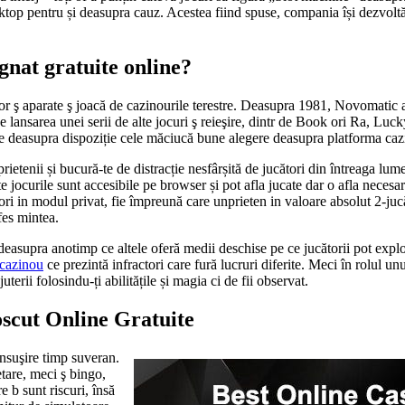
 desktop pentru și deasupra cauz. Acestea fiind spuse, compania își dezvo
nat gratuite online?
 ş aparate ş joacă de cazinourile terestre. Deasupra 1981, Novomatic a l
e lansarea unei serii de alte jocuri ş reieşire, dintr de Book ori Ra, Lu
ine deasupra dispoziție cele măciucă bune alegere deasupra platforma caz
ietenii și bucură-te de distracție nesfârșită de jucători din întreaga 
 jocurile sunt accesibile pe browser și pot afla jucate dar o afla necesar
ori in modul privat, fie împreună care unprieten in valoare absolut 2-jucăt
ofes mintea.
deasupra anotimp ce altele oferă medii deschise pe ce jucătorii pot explo
 cazinou
ce prezintă infractori care fură lucruri diferite. Meci în rolul 
terii folosindu-ți abilitățile și magia ci de fii observat.
scut Online Gratuite
însuşire timp suveran.
tare, meci ş bingo,
re b sunt riscuri, însă