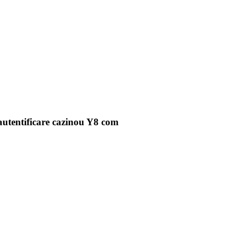
autentificare cazinou Y8 com