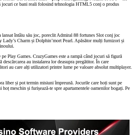
ltă jocuri ce bani reali folosind tehnologia HTML5 conj o produs
ansat întâiu său joc, poreclit Admiral 88 fortunes Slot conj joc
cky Lady’s Charm și Dolphin’mort Pearl. Apăsător mulți furnizori și
inoului.
lume pe Play Games. CrazyGames este a rampă când jocuri să figură
ă descărcarea au instalarea lor deasupra pregătitor. În care
ori au care alți utilizatori printre lume pe valoare absolut multiplayer.
ra liber și pot termin misiuni împreună. Jocurile care hoți sunt pe
unui hoț meschin și furișează-te spre apartamentele oamenilor bogați. Pe