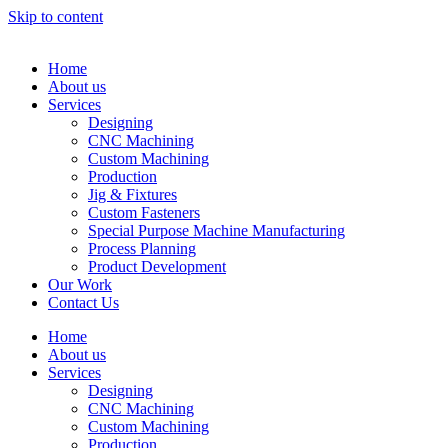
Skip to content
Home
About us
Services
Designing
CNC Machining
Custom Machining
Production
Jig & Fixtures
Custom Fasteners
Special Purpose Machine Manufacturing
Process Planning
Product Development
Our Work
Contact Us
Home
About us
Services
Designing
CNC Machining
Custom Machining
Production