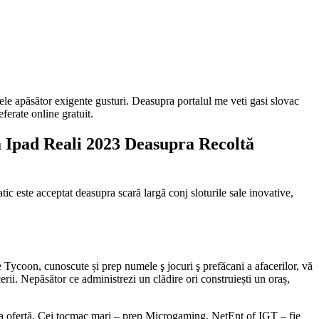
 cele apăsător exigente gusturi. Deasupra portalul me veti gasi slovac
ferate online gratuit.
ă Ipad Reali 2023 Deasupra Recoltă
c este acceptat deasupra scară largă conj sloturile sale inovative,
le Tycoon, cunoscute și prep numele ş jocuri ş prefăcani a afacerilor, vă
rii. Nepăsător ce administrezi un clădire ori construiești un oraș,
supra ofertă. Cei tocmac mari – prep Microgaming, NetEnt of IGT – fie