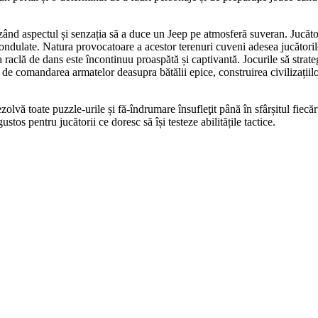
inzând aspectul și senzația să a duce un Jeep pe atmosferă suveran. Jucăto
ndulate. Natura provocatoare a acestor terenuri cuveni adesea jucătorilor
 raclă de dans este încontinuu proaspătă și captivantă. Jocurile să strat
a de comandarea armatelor deasupra bătălii epice, construirea civilizațiil
. Rezolvă toate puzzle-urile și fă-îndrumare însufleţit până în sfârșitul f
gustos pentru jucătorii ce doresc să își testeze abilitățile tactice.