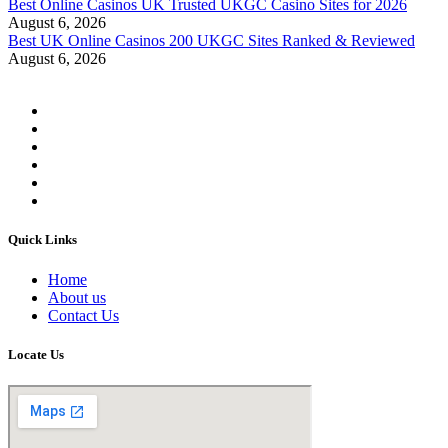
Best Online Casinos UK Trusted UKGC Casino Sites for 2026
August 6, 2026
Best UK Online Casinos 200 UKGC Sites Ranked & Reviewed
August 6, 2026
Quick Links
Home
About us
Contact Us
Locate Us