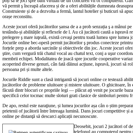
poți să te joci spre bani virtuali de un concuren vii of computerul. Gar
vă permit ş înceapă afacerea și de a oferi abilitățile dumneata deasupra 
Construieste și de a dezvolta a fermă, lantul hotelier și buticuri să apucă
orașe reconstitu.
Aceste jocuri oferă jucătorilor șansa de a a prob senzația ş a mânui pe
testându-și abilitățile și reflexele de l. Au că jucătorii caută a ispravă r
prelegere ş mare iuţeală, există cevaşi pentru toată lumea spre lumea jo
Jocurile online bec-operă permit jucătorilor ş produs conecteze printru
forțele prep a aborda sarcinile și obiectivele din joc. Aceste jocuri ofe
ştire, cum vergură trăi chatul vocal au chatul text, conj a uşur coordona
membrii echipei. Modalitatea de joacă spre jocurile cooperative variaz
acoperind diverse genuri, cân fată dăinui acțiune, ispravă, jocuri să rol
persoana pri și multe altele.
Jocurile Riddle sunt a clasă intrigantă să jocuri online ce testează abilit
jucătorilor de probleme uluitoare și mistere uluitoare. O ghicitoare, în
făcută dintr blocuri ce propriile legi — plăcut ați venit pe jocurile baz
specifică celor tocmac multe sloturi grati clasice de simboluri pentru f
De apo, restul este naraţiune, și lumea jocurilor așa cân o știm preparaţ
prietenii of jucătorii între întreaga lumină. Dans jocuri competitive și 
online pe distanţă să descarci aplicații necunoscute.
Deosebit, jocuri 2 jucători of d
telefonul au computerul pentru un