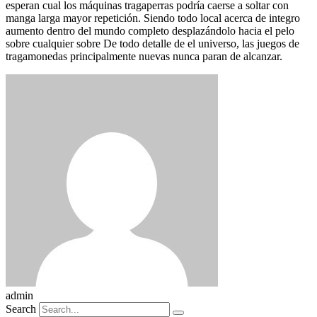
esperan cual los máquinas tragaperras podría caerse a soltar con
manga larga mayor repetición. Siendo todo local acerca de integro
aumento dentro del mundo completo desplazándolo hacia el pelo
sobre cualquier sobre De todo detalle de el universo, las juegos de
tragamonedas principalmente nuevas nunca paran de alcanzar.
admin
Search