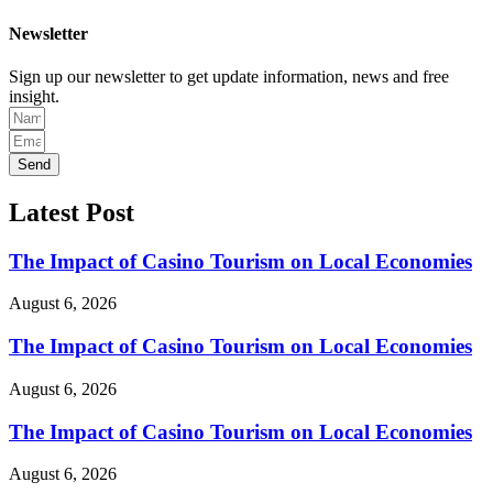
Newsletter
Sign up our newsletter to get update information, news and free
insight.
Send
Latest Post
The Impact of Casino Tourism on Local Economies
August 6, 2026
The Impact of Casino Tourism on Local Economies
August 6, 2026
The Impact of Casino Tourism on Local Economies
August 6, 2026