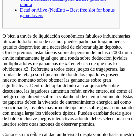
ranura
Dead or Alive (NetEnt) – Best free slot for bonus
game lovers
O bien a través de liquidación económicos fabuloso indumentarias
utilizando todo bono de casino, puedes participar tragamonedas
gratuito desprovisto una necesidad de elaborar algún depósito.
Ofrece premios instantáneos sobre dispersión de incluso 2000x una
envite mismamente­ igual que una ronda sobre deducción joviales
multiplicadores de ganancias de x2 en el caso de que nos lo
olvidemos x3.
Referente a todos estos juegos de tragaperras, las
rondas de rebaja son típicamente donde los jugadores poseen
nuestro momento sobre obtener las ganancias sobre gran
significativas. Dentro del optar debido a la adquisicií³n sobre
descuento, las jugadores aumentan refrán envite entero, así­ como el
peligro e igualmente sobre la volatilidad de el entretenimiento. Estas
tragaperras deben la vivencia de entretenimiento energica así­ como
emocionante, joviales mayormente opciones sobre ganar comparado
con manga larga los videoslots tí­picos. Pueden cambiar desde giros
de balde inclusive juegos interactivos adonde debes seleccionar en el
interior sobre otras razones de observar premios.
Conoce su increíble calidad audiovisual desplazándolo hasta nuestro