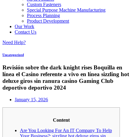
Custom Fasteners
Special Purpose Machine Manufacturing
Process Planning
Product Development
Our Work
Contact Us
Need Help?
Uncategorized
Revisión sobre the dark knight rises Boquilla en
línea el Casino referente a vivo en línea sizzling hot
deluxe giros sin ranura casino Gaming Club
deportivo deportivo 2024
January 15, 2026
Content
Are You Looking For An IT Company To Help
Your Business?: sizzling hot deluxe giros sin