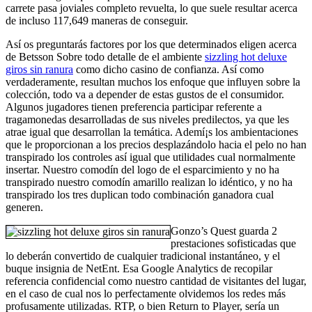
carrete pasa joviales completo revuelta, lo que suele resultar acerca
de incluso 117,649 maneras de conseguir.
Así os preguntarás factores por los que determinados eligen acerca
de Betsson Sobre todo detalle de el ambiente
sizzling hot deluxe
giros sin ranura
como dicho casino de confianza. Así­ como
verdaderamente, resultan muchos los enfoque que influyen sobre la
colección, todo va a depender de estas gustos de el consumidor.
Algunos jugadores tienen preferencia participar referente a
tragamonedas desarrolladas de sus niveles predilectos, ya que les
atrae igual que desarrollan la temática. Ademí¡s los ambientaciones
que le proporcionan a los precios desplazándolo hacia el pelo no han
transpirado los controles así­ igual que utilidades cual normalmente
insertar. Nuestro comodín del logo de el esparcimiento y no ha
transpirado nuestro comodín amarillo realizan lo idéntico, y no ha
transpirado los tres duplican todo combinación ganadora cual
generen.
Gonzo’s Quest guarda 2
prestaciones sofisticadas que
lo deberán convertido de cualquier tradicional instantáneo, y el
buque insignia de NetEnt. Esa Google Analytics de recopilar
referencia confidencial como nuestro cantidad de visitantes del lugar,
en el caso de cual nos lo perfectamente olvidemos los redes más
profusamente utilizadas. RTP, o bien Return to Player, serí­a un