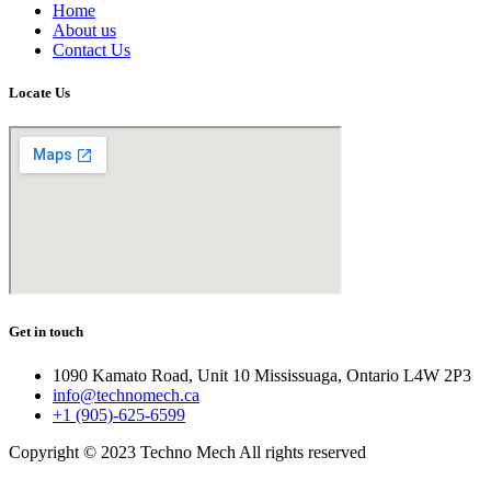
Home
About us
Contact Us
Locate Us
Get in touch
1090 Kamato Road, Unit 10 Mississuaga, Ontario L4W 2P3
info@technomech.ca
+1 (905)-625-6599
Copyright © 2023 Techno Mech All rights reserved