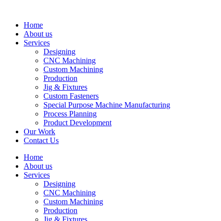
Skip
to
Home
content
About us
Services
Designing
CNC Machining
Custom Machining
Production
Jig & Fixtures
Custom Fasteners
Special Purpose Machine Manufacturing
Process Planning
Product Development
Our Work
Contact Us
Home
About us
Services
Designing
CNC Machining
Custom Machining
Production
Jig & Fixtures