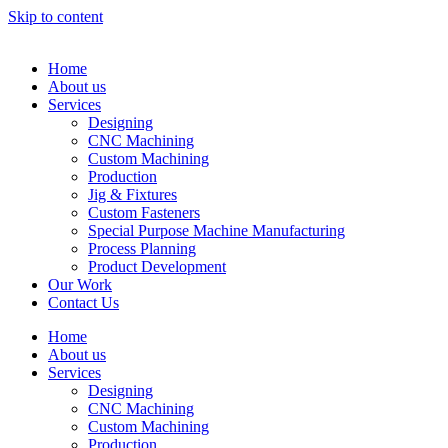
Skip to content
Home
About us
Services
Designing
CNC Machining
Custom Machining
Production
Jig & Fixtures
Custom Fasteners
Special Purpose Machine Manufacturing
Process Planning
Product Development
Our Work
Contact Us
Home
About us
Services
Designing
CNC Machining
Custom Machining
Production