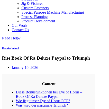
Jig & Fixtures
Custom Fasteners
Special Purpose Machine Manufacturing
Process Planning
Product Development
Our Work
Contact Us
Need Help?
Uncategorized
Rise Book Of Ra Deluxe Paypal to Triumph
January 19, 2026
Content
Diese Bonusfunktionen bei Eye of Horus –
Book Of Ra Deluxe Paypal
Wie liegt unser Eye of Horus RTP?
Was wird der maximale Triumph?