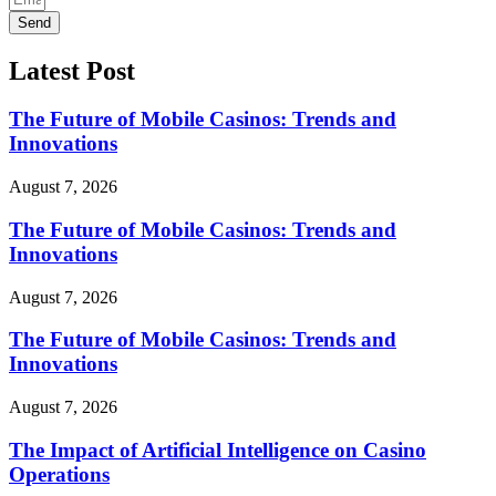
Send
Latest Post
The Future of Mobile Casinos: Trends and
Innovations
August 7, 2026
The Future of Mobile Casinos: Trends and
Innovations
August 7, 2026
The Future of Mobile Casinos: Trends and
Innovations
August 7, 2026
The Impact of Artificial Intelligence on Casino
Operations