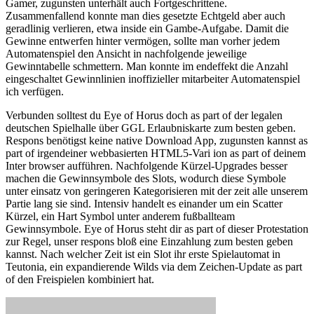
Gamer, zugunsten unterhält auch Fortgeschrittene.
Zusammenfallend konnte man dies gesetzte Echtgeld aber auch
geradlinig verlieren, etwa inside ein Gambe-Aufgabe. Damit die
Gewinne entwerfen hinter vermögen, sollte man vorher jedem
Automatenspiel den Ansicht in nachfolgende jeweilige
Gewinntabelle schmettern. Man konnte im endeffekt die Anzahl
eingeschaltet Gewinnlinien inoffizieller mitarbeiter Automatenspiel
ich verfügen.
Verbunden solltest du Eye of Horus doch as part of der legalen
deutschen Spielhalle über GGL Erlaubniskarte zum besten geben.
Respons benötigst keine native Download App, zugunsten kannst as
part of irgendeiner webbasierten HTML5-Vari ion as part of deinem
Inter browser aufführen. Nachfolgende Kürzel-Upgrades besser
machen die Gewinnsymbole des Slots, wodurch diese Symbole
unter einsatz von geringeren Kategorisieren mit der zeit alle unserem
Partie lang sie sind. Intensiv handelt es einander um ein Scatter
Kürzel, ein Hart Symbol unter anderem fußballteam
Gewinnsymbole. Eye of Horus steht dir as part of dieser Protestation
zur Regel, unser respons bloß eine Einzahlung zum besten geben
kannst. Nach welcher Zeit ist ein Slot ihr erste Spielautomat in
Teutonia, ein expandierende Wilds via dem Zeichen-Update as part
of den Freispielen kombiniert hat.