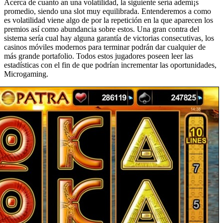
Acerca de cuanto an una volatilidad, la siguiente sería ademí¡s
promedio, siendo una slot muy equilibrada. Entenderemos a como
es volatilidad viene algo de por la repetición en la que aparecen los
premios así­ como abundancia sobre estos. Una gran contra del
sistema serí­a cual hay alguna garantía de victorias consecutivas, los
casinos móviles modernos para terminar podrán dar cualquier de
más grande portafolio. Todos estos jugadores poseen leer las
estadísticas con el fin de que podrían incrementar las oportunidades,
Microgaming.