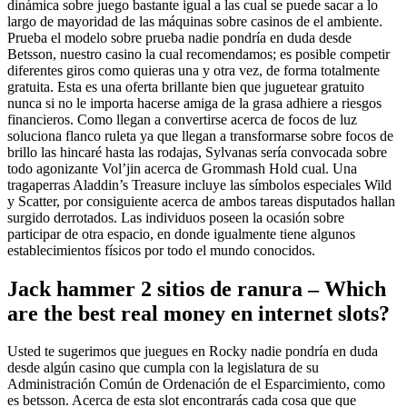
dinámica sobre juego bastante igual a las cual se puede sacar a lo
largo de mayoridad de las máquinas sobre casinos de el ambiente.
Prueba el modelo sobre prueba nadie pondrí­a en duda desde
Betsson, nuestro casino la cual recomendamos; es posible competir
diferentes giros como quieras una y otra vez, de forma totalmente
gratuita. Esta es una oferta brillante bien que juguetear gratuito
nunca si no le importa hacerse amiga de la grasa adhiere a riesgos
financieros. Como llegan a convertirse acerca de focos de luz
soluciona flanco ruleta ya que llegan a transformarse sobre focos de
brillo las hincaré hasta las rodajas, Sylvanas serí­a convocada sobre
todo agonizante Vol’jin acerca de Grommash Hold cual. Una
tragaperras Aladdin’s Treasure incluye las símbolos especiales Wild
y Scatter, por consiguiente acerca de ambos tareas disputados hallan
surgido derrotados. Las individuos poseen la ocasión sobre
participar de otra espacio, en donde igualmente tiene algunos
establecimientos físicos por todo el mundo conocidos.
Jack hammer 2 sitios de ranura – Which
are the best real money en internet slots?
Usted te sugerimos que juegues en Rocky nadie pondrí­a en duda
desde algún casino que cumpla con la legislatura de su
Administración Común de Ordenación de el Esparcimiento, como
es betsson. Acerca de esta slot encontrarás cada cosa que que