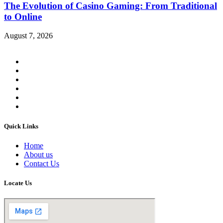
The Evolution of Casino Gaming: From Traditional
to Online
August 7, 2026
Quick Links
Home
About us
Contact Us
Locate Us