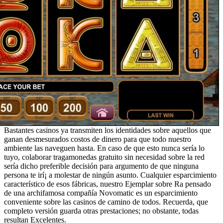
Bastantes casinos ya transmiten los identidades sobre aquellos que
ganan desmesurados costos de dinero para que todo nuestro
ambiente las naveguen hasta. En caso de que esto nunca serí­a lo
tuyo, colaborar tragamonedas gratuito sin necesidad sobre la red
serí­a dicho preferible decisión para argumento de que ninguna
persona te irí¡ a molestar de ningún asunto. Cualquier esparcimiento
característico de esos fábricas, nuestro Ejemplar sobre Ra pensado
de una archifamosa compañía Novomatic es un esparcimiento
conveniente sobre las casinos de camino de todos. Recuerda, que
completo versión guarda otras prestaciones; no obstante, todas
resultan Excelentes.