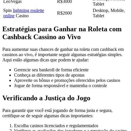
LeoVegas
R$3000
Tablet
Spin
lightning roulette
Desktop, Mobile,
R$2000
online
Casino
Tablet
Estratégias para Ganhar na Roleta com
Cashback Cassino ao Vivo
Para aumentar suas chances de ganhar na roleta com cashback em
cassinos ao vivo, é importante seguir algumas estratégias simples.
Aqui estão algumas dicas que podem te ajudar:
Gerencie seu bankroll de forma eficiente
Conheça as diferentes tipos de apostas
Aproveite os bônus e promoções oferecidos pelos casinos
Jogue de forma responsável e mantenha o controle
Verificando a Justiça do Jogo
Para garantir que você está jogando de forma justa e segura,
certifique-se de seguir algumas dicas importantes:
Escolha casinos licenciados e regulamentados
Verifique as avaliações dos jogadores e a reputação do casino