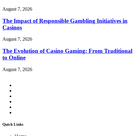
August 7, 2026
The Impact of Responsible Gambling Initiatives in
Casinos
August 7, 2026
The Evolution of Casino Gaming: From Traditional
to Online
August 7, 2026
Quick Links