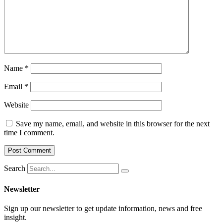
Name
*
Email
*
Website
Save my name, email, and website in this browser for the next
time I comment.
Search
Newsletter
Sign up our newsletter to get update information, news and free
insight.