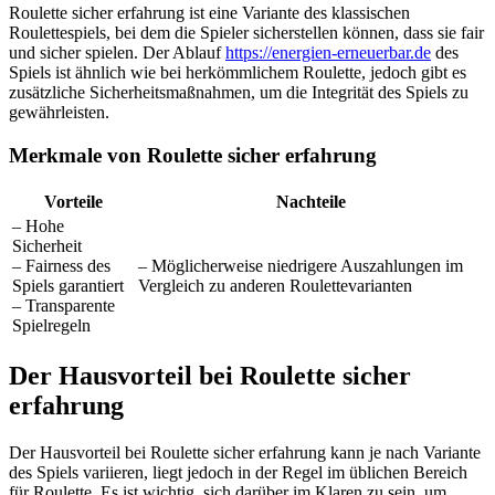
Roulette sicher erfahrung ist eine Variante des klassischen
Roulettespiels, bei dem die Spieler sicherstellen können, dass sie fair
und sicher spielen. Der Ablauf
https://energien-erneuerbar.de
des
Spiels ist ähnlich wie bei herkömmlichem Roulette, jedoch gibt es
zusätzliche Sicherheitsmaßnahmen, um die Integrität des Spiels zu
gewährleisten.
Merkmale von Roulette sicher erfahrung
Vorteile
Nachteile
– Hohe
Sicherheit
– Fairness des
– Möglicherweise niedrigere Auszahlungen im
Spiels garantiert
Vergleich zu anderen Roulettevarianten
– Transparente
Spielregeln
Der Hausvorteil bei Roulette sicher
erfahrung
Der Hausvorteil bei Roulette sicher erfahrung kann je nach Variante
des Spiels variieren, liegt jedoch in der Regel im üblichen Bereich
für Roulette. Es ist wichtig, sich darüber im Klaren zu sein, um