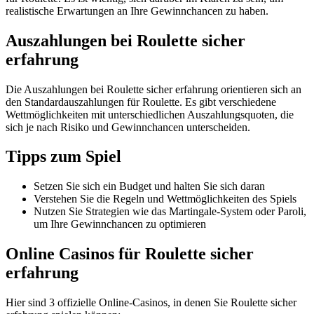
realistische Erwartungen an Ihre Gewinnchancen zu haben.
Auszahlungen bei Roulette sicher
erfahrung
Die Auszahlungen bei Roulette sicher erfahrung orientieren sich an
den Standardauszahlungen für Roulette. Es gibt verschiedene
Wettmöglichkeiten mit unterschiedlichen Auszahlungsquoten, die
sich je nach Risiko und Gewinnchancen unterscheiden.
Tipps zum Spiel
Setzen Sie sich ein Budget und halten Sie sich daran
Verstehen Sie die Regeln und Wettmöglichkeiten des Spiels
Nutzen Sie Strategien wie das Martingale-System oder Paroli,
um Ihre Gewinnchancen zu optimieren
Online Casinos für Roulette sicher
erfahrung
Hier sind 3 offizielle Online-Casinos, in denen Sie Roulette sicher