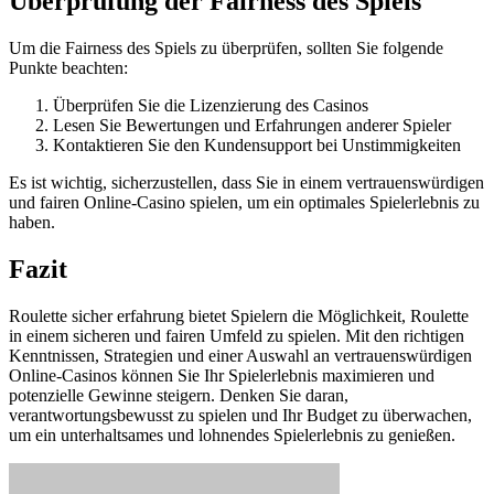
Überprüfung der Fairness des Spiels
Um die Fairness des Spiels zu überprüfen, sollten Sie folgende
Punkte beachten:
Überprüfen Sie die Lizenzierung des Casinos
Lesen Sie Bewertungen und Erfahrungen anderer Spieler
Kontaktieren Sie den Kundensupport bei Unstimmigkeiten
Es ist wichtig, sicherzustellen, dass Sie in einem vertrauenswürdigen
und fairen Online-Casino spielen, um ein optimales Spielerlebnis zu
haben.
Fazit
Roulette sicher erfahrung bietet Spielern die Möglichkeit, Roulette
in einem sicheren und fairen Umfeld zu spielen. Mit den richtigen
Kenntnissen, Strategien und einer Auswahl an vertrauenswürdigen
Online-Casinos können Sie Ihr Spielerlebnis maximieren und
potenzielle Gewinne steigern. Denken Sie daran,
verantwortungsbewusst zu spielen und Ihr Budget zu überwachen,
um ein unterhaltsames und lohnendes Spielerlebnis zu genießen.