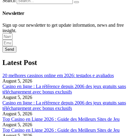
Search
Newsletter
Sign up our newsletter to get update information, news and free
insight.
Send
Latest Post
20 melhores cassinos online em 2026: testados e avaliados
August 5, 2026
Casino en ligne : La référence depuis 2006 des jeux gratuits sans
téléchargement avec bonus exclusifs
August 5, 2026
Casino en ligne : La référence depuis 2006 des jeux gratuits sans
téléchargement avec bonus exclusifs
August 5, 2026
Top Casino en Ligne 2026 : Guide des Meilleurs Sites de Jeu
August 5, 2026
Top Casino en Ligne 2026 : Guide des Meilleurs Sites de Jeu
August 5, 2026