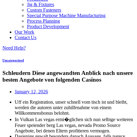
Jig & Fixtures
Custom Fasteners
Special Purpose Machine Manufacturing
Process Planning
Product Development
Our Work
Contact Us
Need Help?
Uncategorized
Schleudern Diese angewandten Anblick nach unsere
besten Angebote von folgenden Casinos
January 12, 2026
Uff ein Registration, unser schnell vom tisch ist und bleibt,
werden die autoren unter zuhilfenahme von einem
Willkommensbonus belohnt.
In Vulkan Las vegas ermi�glichen sich nun selbige weiteren
Feuer speiender berg Las vegas, nevada Promo Source
Angebote, bei denen Eltern profitieren vermogen.
Dasjenige gewalt besonders danach Aussage, falls parece