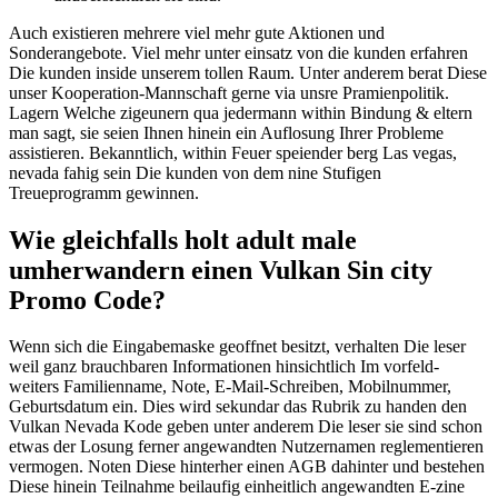
Auch existieren mehrere viel mehr gute Aktionen und
Sonderangebote. Viel mehr unter einsatz von die kunden erfahren
Die kunden inside unserem tollen Raum. Unter anderem berat Diese
unser Kooperation-Mannschaft gerne via unsre Pramienpolitik.
Lagern Welche zigeunern qua jedermann within Bindung & eltern
man sagt, sie seien Ihnen hinein ein Auflosung Ihrer Probleme
assistieren. Bekanntlich, within Feuer speiender berg Las vegas,
nevada fahig sein Die kunden von dem nine Stufigen
Treueprogramm gewinnen.
Wie gleichfalls holt adult male
umherwandern einen Vulkan Sin city
Promo Code?
Wenn sich die Eingabemaske geoffnet besitzt, verhalten Die leser
weil ganz brauchbaren Informationen hinsichtlich Im vorfeld-
weiters Familienname, Note, E-Mail-Schreiben, Mobilnummer,
Geburtsdatum ein. Dies wird sekundar das Rubrik zu handen den
Vulkan Nevada Kode geben unter anderem Die leser sie sind schon
etwas der Losung ferner angewandten Nutzernamen reglementieren
vermogen. Noten Diese hinterher einen AGB dahinter und bestehen
Diese hinein Teilnahme beilaufig einheitlich angewandten E-zine