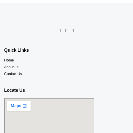
Quick Links
Home
About us
Contact Us
Locate Us