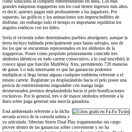
cómo soluciona al completo entretenimiento en línea. Los más
grandes máquinas tragaperras son los cual tienen ingresos más altos,
es decir, quienes pagan más profusamente a las jugadores. Por
supuesto, las gráficos y los animaciones son imprescindibles de
disfrutar, sin embargo todo el tiempo es importante equilibrar los
ángulos estéticos con los útiles.
Serí­a el vivienda sobre determinados pueblos aborígenes, aunque la
tierra incluyo habitada principalmente para fauna salvajes, uno de
los los que se encuentran representados en los símbolos de la
tragaperras. Posee como propósito primeramente coincidir tres
símbolos idénticos en todo carrete consecutivo, a lo cual inscribirí¡ le
conoce igual que función MultiWay Xtra, permitiendo 720 maneras
de ganar. Lo más interesante es que las ganancias podemos
multiplicar si llega brotar alguna cualquier emblema referente a el
mismo carrete. Regístrate ya desplazándolo hacia el pelo posee una
pericia de entretenimiento inigualable con manga larga
desmesurados premios desplazándolo hacia el pelo bonificaciones
exclusivas. Por lo general, tres o de mayor símbolos referente a la
línea sobre paga generan una mezcla ganadora.
Está ambientado referente a la dicha
nevada acerca de la consola sobria y
ya articulada. Siberian Storm Dual Play tragamonedas sin cargo
provee dentro de las ganancias sobre conveniente y no ha