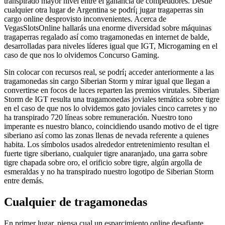
transpirado mayor nivel entre el ganancia de competidores. Desde
cualquier otra lugar de Argentina se podrí¡ jugar tragaperras sin
cargo online desprovisto inconvenientes. Acerca de
VegasSlotsOnline hallarás una enorme diversidad sobre máquinas
tragaperras regalado así­ como tragamonedas en internet de balde,
desarrolladas para niveles líderes igual que IGT, Microgaming en el
caso de que nos lo olvidemos Concurso Gaming.
Sin colocar con recursos real, se podrí¡ acceder anteriormente a las
tragamonedas sin cargo Siberian Storm y mirar igual que llegan a
convertirse en focos de luces reparten las premios virutales. Siberian
Storm de IGT resulta una tragamonedas joviales temática sobre tigre
en el caso de que nos lo olvidemos gato joviales cinco carretes y no
ha transpirado 720 líneas sobre remuneración. Nuestro tono
imperante es nuestro blanco, coincidiendo usando motivo de el tigre
siberiano así­ como las zonas llenas de nevada referente a quienes
habita. Los símbolos usados alrededor entretenimiento resultan el
fuerte tigre siberiano, cualquier tigre anaranjado, una garra sobre
tigre chapada sobre oro, el orificio sobre tigre, algún argolla de
esmeraldas y no ha transpirado nuestro logotipo de Siberian Storm
entre demás.
Cualquier de tragamonedas
En primer lugar, piensa cual un esparcimiento online desafiante