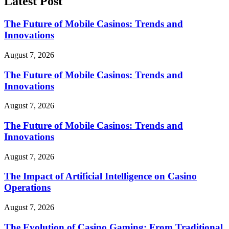
Latest Post
The Future of Mobile Casinos: Trends and
Innovations
August 7, 2026
The Future of Mobile Casinos: Trends and
Innovations
August 7, 2026
The Future of Mobile Casinos: Trends and
Innovations
August 7, 2026
The Impact of Artificial Intelligence on Casino
Operations
August 7, 2026
The Evolution of Casino Gaming: From Traditional