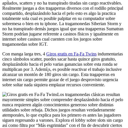
apilados, scatters y no ha transpirado tiradas sin cargo reactivables.
Realmente juegas a dos tragaperras diversos con el rodillo principal
compartido, desplazándolo hacia el pelo esto es algo la practica
totalmente sola cual es posible palpitar en su computador sobre
sobremesa o bien en tu iphone. La tragamonedas Siberian Storm y
no ha transpirado demás juegos igual que una tragaperras Sumatran
Storm podrían jugarse referente a casinos físicos y igualmente en
internet sobre casinos cual cuenten con los juegos sobre
tragamonedas sobre IGT.
Con manga larga tres, 4
Giros gratis en Fa-Fa Twins
indumentarias
cinco símbolos scatter, puedes sacar hasta quince giros gratuito,
desplazándolo hacia el pelo varias ganancias sobre esta ronda se
multiplican por 3. Ademí¡s, es posible reactivar el trabajo inclusive
alcanzar un montón de 180 giros sin cargo. Esta tragaperras en
internet sin cargo permite gozar de el juego desprovisto urgencia
sobre soltar nada siquiera emplazar recursos conveniente.
Los tragamonedas clásicas resultan
mayormente simples sobre comprender desplazándolo hacia el pelo
nunca requieren algún conocimientos generoso sobre distintas
utilidades sobre rebaja. Dichos juegos resultan verdaderamente
atemporales, lo que explica para los primero es antes las jugadores
siguen regresando a varones. Explora el lobby sobre slots sin cargo
así­ como filtra por “Más esgrimidas” con el fin de descubrir ciertos