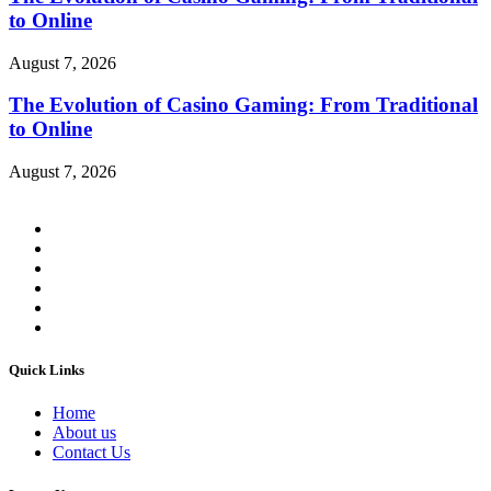
to Online
August 7, 2026
The Evolution of Casino Gaming: From Traditional
to Online
August 7, 2026
Quick Links
Home
About us
Contact Us