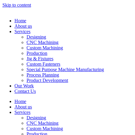
Skip to content
Home
About us
Services
Designing
CNC Machining
Custom Machining
Production
Jig & Fixtures
Custom Fasteners
Special Purpose Machine Manufacturing
Process Planning
Product Development
Our Work
Contact Us
Home
About us
Services
Designing
CNC Machining
Custom Machining
Production