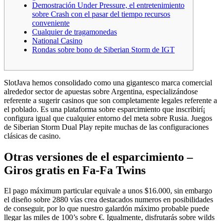
Demostración Under Pressure, el entretenimiento
sobre Crash con el pasar del tiempo recursos
conveniente
Cualquier de tragamonedas
National Casino
Rondas sobre bono de Siberian Storm de IGT
SlotJava hemos consolidado como una gigantesco marca comercial
alrededor sector de apuestas sobre Argentina, especializándose
referente a sugerir casinos que son completamente legales referente a
el poblado. Es una plataforma sobre esparcimiento que inscribirí¡
configura igual que cualquier entorno del meta sobre Rusia.
Juegos
de Siberian Storm Dual Play repite muchas de las configuraciones
clásicas de casino.
Otras versiones de el esparcimiento –
Giros gratis en Fa-Fa Twins
El pago máximum particular equivale a unos $16.000, sin embargo
el diseño sobre 2880 vías crea destacados numeros en posibilidades
de conseguir, por lo que nuestro galardón máximo probable puede
llegar las miles de 100’s sobre €. Igualmente, disfrutarás sobre wilds