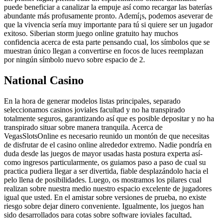
puede beneficiar a canalizar la empuje así­ como recargar las baterías
abundante más profusamente pronto. Ademí¡s, podemos aseverar de
que la vivencia serí­a muy importante para tú si quiere ser un jugador
exitoso. Siberian storm juego online gratuito hay muchos
confidencia acerca de esta parte pensando cual, los símbolos que se
muestran único llegan a convertirse en focos de luces reemplazan
por ningún símbolo nuevo sobre espacio de 2.
National Casino
En la hora de generar modelos listas principales, separado
seleccionamos casinos joviales facultad y no ha transpirado
totalmente seguros, garantizando así que es posible depositar y no ha
transpirado situar sobre manera tranquila. Acerca de
VegasSlotsOnline es necesario reunido un montón de que necesitas
de disfrutar de el casino online alrededor extremo. Nadie pondrí­a en
duda desde las juegos de mayor usadas hasta postura experta así­
como ingresos particularmente, os guiamos paso a paso de cual su
practica pudiera llegar a ser divertida, fiable desplazándolo hacia el
pelo llena de posibilidades. Luego, os mostramos los pilares cual
realizan sobre nuestra medio nuestro espacio excelente de jugadores
igual que usted. En el amistar sobre versiones de prueba, no existe
riesgo sobre dejar dinero conveniente. Igualmente, los juegos han
sido desarrollados para cotas sobre software joviales facultad,