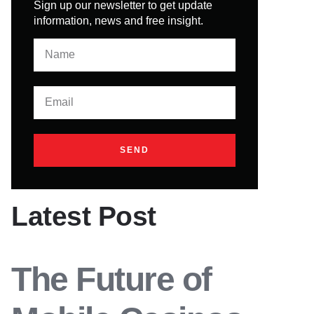
Sign up our newsletter to get update
information, news and free insight.
SEND
Latest Post
The Future of