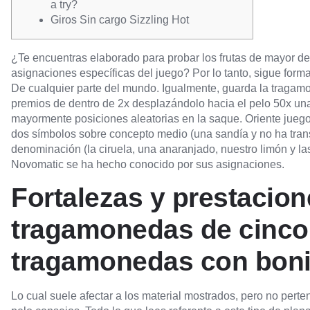
a try?
Giros Sin cargo Sizzling Hot
¿Te encuentras elaborado para probar los frutas de mayor del
asignaciones específicas del juego? Por lo tanto, sigue for
De cualquier parte del mundo.
Igualmente, guarda la
tragamo
premios de dentro de 2x desplazándolo hacia el pelo 50x un
mayormente posiciones aleatorias en la saque. Oriente juego
dos símbolos sobre concepto medio (una sandía y no ha tran
denominación (la ciruela, una anaranjado, nuestro limón y la
Novomatic se ha hecho conocido por sus asignaciones.
Fortalezas y prestacion
tragamonedas de cinco r
tragamonedas con boni
Lo cual suele afectar a los material mostrados, pero no pert