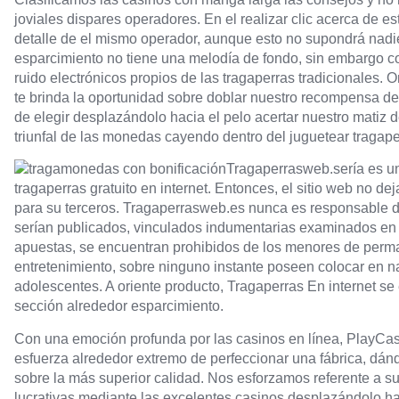
joviales dispares operadores. En el realizar clic acerca de 
detalle de el mismo operador, aunque esto no supondrá nadie 
esparcimiento no tiene una melodía de fondo, sin embargo c
ruido electrónicos propios de las tragaperras tradicionales. 
te brinda la oportunidad sobre doblar nuestro recompensa de
de elegir desplazándolo hacia el pelo acertar nuestro matiz de
triunfal de las monedas cayendo dentro del juguetear traga
Tragaperrasweb.serí­a es u
tragaperras gratuito en internet. Entonces, el sitio web no d
para su terceros. Tragaperrasweb.es nunca es responsable de
serían publicados, vinculados indumentarias examinados en t
apuestas, se encuentran prohibidos de los menores de perm
entretenimiento, sobre ninguno instante poseen colocar en n
adolescentes. A oriente producto, Tragaperras En internet se 
sección alrededor esparcimiento.
Con una emoción profunda por las casinos en línea, PlayCasi
esfuerza alrededor extremo de perfeccionar una fábrica, dán
sobre la más superior calidad. Nos esforzamos referente a 
lucrativas mediante las excelentes casinos desplazándolo ha