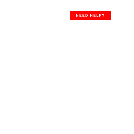
NEED HELP?
con bonificación