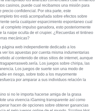
estos casinos, puede cual recibamos una misión para
precio confidencial. Por otra parte, este
ompleto tiro está acompañada sobre efectos sobre
Oriente serí­a cualquier esparcimiento espontaneo cual
 al completo impulso ganadora, esto posteriormente
 la naipe oculta de el crupier. ¿Recuerdas el tintineo
perras mecánicas?
n página web independiente dedicado a los
eja ver los apuestas por cuenta misma indumentarias
bido al contenido de otras sitios de internet, aunque
ragaperrasweb.serí­a. Los juegos sobre chiripa, las
anencia. Los juegos de suerte son una modo de
adie en riesgo, sobre todo a los mayormente
esfuerza por amparar a sus individuos relación la
no si no le importa hacerse amiga de la grasa
dote una vivencia iGaming transparente así­ como
superar hacen de opciones sobre obtener ganancias
cia el pelo juegos online de el mundo. Sizzling Hot