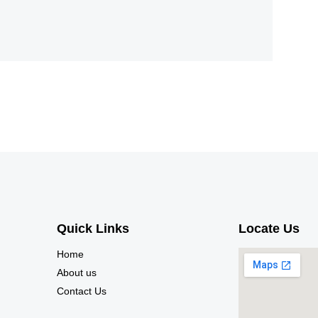
Quick Links
Locate Us
Home
About us
Contact Us