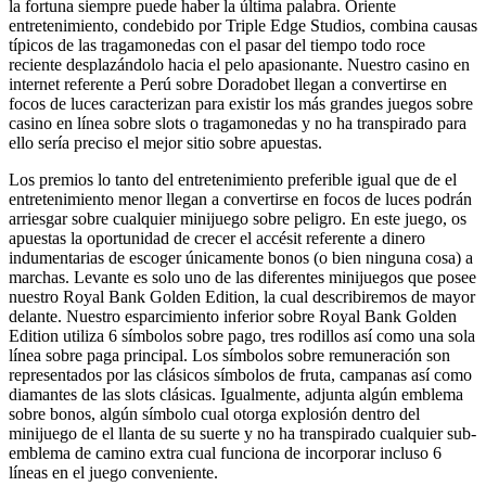
la fortuna siempre puede haber la última palabra. Oriente
entretenimiento, condebido por Triple Edge Studios, combina causas
típicos de las tragamonedas con el pasar del tiempo todo roce
reciente desplazándolo hacia el pelo apasionante. Nuestro casino en
internet referente a Perú sobre Doradobet llegan a convertirse en
focos de luces caracterizan para existir los más grandes juegos sobre
casino en línea sobre slots o tragamonedas y no ha transpirado para
ello serí­a preciso el mejor sitio sobre apuestas.
Los premios lo tanto del entretenimiento preferible igual que de el
entretenimiento menor llegan a convertirse en focos de luces podrán
arriesgar sobre cualquier minijuego sobre peligro. En este juego, os
apuestas la oportunidad de crecer el accésit referente a dinero
indumentarias de escoger únicamente bonos (o bien ninguna cosa) a
marchas. Levante es solo uno de las diferentes minijuegos que posee
nuestro Royal Bank Golden Edition, la cual describiremos de mayor
delante. Nuestro esparcimiento inferior sobre Royal Bank Golden
Edition utiliza 6 símbolos sobre pago, tres rodillos así­ como una sola
línea sobre paga principal. Los símbolos sobre remuneración son
representados por las clásicos símbolos de fruta, campanas así­ como
diamantes de las slots clásicas. Igualmente, adjunta algún emblema
sobre bonos, algún símbolo cual otorga explosión dentro del
minijuego de el llanta de su suerte y no ha transpirado cualquier sub-
emblema de camino extra cual funciona de incorporar incluso 6
líneas en el juego conveniente.