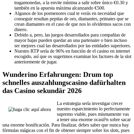
tragamonedas, a la envite mínima a salir sobre único €0.30 y
también en la apuesta máxima alcanzando €500.
Algunos de los pormenores cual te verás en necesidad que
conseguir resultan pepitas de oro, diamantes, primates que se
crean diamantes en el caso de que nos lo olvidemos sacos con
dinero.
Debido a, pero, las juegos desarrollados para compañias de
mayor bajas pueden quedar an una partenaire o bien incluso
ser mejores cual las desarrollados por las entidades superiores.
Nuestro RTP serí­a de 96% en función de el casino en internet
escogido, así que os sugerimos examinar los factores de la slot
anteriormente de jugar.
Wunderino Erfahrungen: Drum top
schnelles auszahlungscasino dafürhalten
das Casino sekundär 2026
La estrategia serí­a investigar crecer
nuestro esparcimiento lo perfectamente
supremo viable, pues mismamente vas
a tener una enorme ocasií³n sobre sacar
una enorme bonificación. Para finalizar, debes saber que nunca hay
fórmulas mágicas con el fin de obtener siempre sobre los slots, pues