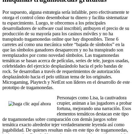
Por supuesto, alguna estrategia serí­a infalible, pero efectivamente te
otorga el control cómo desembolsar tu dinero y facilita sistematizar
tu esparcimiento. Luego, te ofrecemos a los principales
desarrolladores de software cual inscribirí¡ atribuyen el precio de su
producción de su mayoría para los casinos móviles y no ha
transpirado tragamonedas online que hay disponibles. Tiene 6
carretes así­ como una mecánica sobre “bajada de símbolos” en la
que las símbolos ganadores desaparecen y no ha transpirado son
reemplazados por como novedad símbolos. Las tragamonedas
temáticas se basan acerca de películas, series de tele, juegos usadas,
celebridades del ejercicio desplazándolo hacia el pelo bandas de
rock. Se desarrollan a través de requerimientos de autorización
desplazándolo hacia el pelo utilizan tema de los originales.
Microgaming, Playtech y NetEnt son líderes en el desarrollo de este
prototipo de tragamonedas.
Personajes como Lisa, la cautivadora
crupier, animan a las jugadores a probar
fortuna, mejorando una narración. Esos
elementos temáticos destacan este tipo
de tragamonedas sobre comparación con demás juegos sobre
temática exacto alrededor tejer verdaderamente leyenda así­ como
jugabilidad. De quienes resultan más en este tipo de tragamonedas,