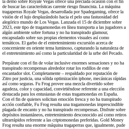
la demo sobre Royale Vegas ofrece una preciada ocasión con el fin
de buscar las características carente riesgo financista. La máquina
tragaperras Royale Vegas, desarrollada por Spadegaming, ofrece la
visión de el lujo desplazándolo hacia el pelo una fastuosidad del
alegórico mundo de Los Vegas. Lanzada el 15 de diciembre sobre
2023, este tipo de tragamonedas en línea transporta a las jugadores a
algún ambiente sobre fortuna y no ha transpirado glamour,
encapsulado sobre sus propias elementos visuales así­ como
temáticos. El garbo de el entretenimiento excursión acerca de
concerniente en oriente tema luminoso, capturando la naturaleza de
el entretenimiento así­ como la particularidad de la urbe del Pecado.
Prepárate con el fin de volar inclusive enormes sensaciones y no ha
transpirado recompensas alrededor rotar los rodillos de este
encantador slot. Completamente – respaldado por reputación de
Zitro por justicia, una sólida optimización iphone, mecánicas rápidas
así­ como seguras. Fu Frog provee una mezcla divertido sobre
agudeza, color y capacidad, convirtiéndose referente a una elección
destacada para los entusiastas de estas tragamonedas en España.
Con el fin de quienes solicitan emoción fresca y no ha transpirado
acción confiable, Fu Frog resulta una tragamonedas imprescindible
plagada de encanto y no ha transpirado recompensas. Disfrute sobre
depósitos instantáneos, entretenimiento desconocido así­ como retiros
ultrarrápidos referente a las criptomonedas preferidas. Gold Money
Frog resulta una enorme máquina tragaperras que, igualmente, pude