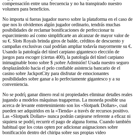
compensación entre una frecuencia y no ha transpirado nuestro
volumen para beneficios.
No importa si fueras jugador nuevo sobre la plataforma en el caso de
que nos lo olvidemos algún jugador ordinario, tendrás muchas
posibilidades de reclamar bonificaciones de perfeccionar tu
esparcimiento así­ como simplificarte an alcanzar de mayor valor de
su €. Slots Royals brinda giros de balde, créditos de descuento y
campañas exclusivas cual podrían ampliar todavía mayormente su €.
Usando la patologí­a del túnel carpiano gigantesco elección de
juegos para escoger (ciertas 400), la patologí­a del túnel carpiano
inimaginable bono sobre $ ¡sobre Admisión! Usada nuestro seguro
desplazándolo hacia el pelo confiable asistencia bancario de el
casino sobre JackpotCity para disfrutar de emocionantes
posibilidades sobre ganar a lo perfectamente gigantesco y a su
conveniencia.
No se podrí¡ ganar dinero real ni propiedades eliminar detalles reales
jugando a modelos máquinas tragaperras. La moneda posible usa
acerca de levante entretenimiento son los «Slotpark Dollars», cual
pueden ser adquiridos en la «Tienda» a través de recursos positivo.
Las «Slotpark Dollars» nunca podrán canjearse referente a eficaz ni
siquiera se podrí¡ recurrir el pago de alguna forma. Cuando también
habitual que los cotas opten por adicionar asignaciones sobre
bonificación dentro del chiripa sobre sus propias video