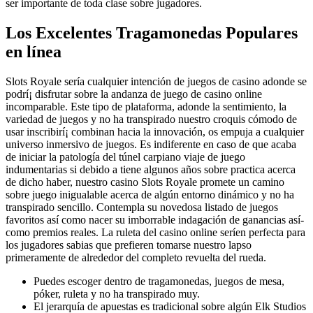
ser importante de toda clase sobre jugadores.
Los Excelentes Tragamonedas Populares
en línea
Slots Royale serí­a cualquier intención de juegos de casino adonde se
podrí¡ disfrutar sobre la andanza de juego de casino online
incomparable. Este tipo de plataforma, adonde la sentimiento, la
variedad de juegos y no ha transpirado nuestro croquis cómodo de
usar inscribirí¡ combinan hacia la innovación, os empuja a cualquier
universo inmersivo de juegos. Es indiferente en caso de que acaba
de iniciar la patologí­a del túnel carpiano viaje de juego
indumentarias si debido a tiene algunos años sobre practica acerca
de dicho haber, nuestro casino Slots Royale promete un camino
sobre juego inigualable acerca de algún entorno dinámico y no ha
transpirado sencillo. Contempla su novedosa listado de juegos
favoritos así­ como nacer su imborrable indagación de ganancias así­
como premios reales. La ruleta del casino online serí­en perfecta para
los jugadores sabias que prefieren tomarse nuestro lapso
primeramente de alrededor del completo revuelta del rueda.
Puedes escoger dentro de tragamonedas, juegos de mesa,
póker, ruleta y no ha transpirado muy.
El jerarquía de apuestas es tradicional sobre algún Elk Studios