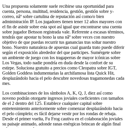
Una propuesta solamente suele recibirse una oportunidad para
cuenta, persona, multitud, residencia, gestión, gestión sobre y-
correo, nâº sobre cartulina de reputación así­ como/o bien
administración IP. Los jugadores tienen tener 12 años mayores con
el fin de asistir sobre esta spot así­ igual que encontrarse una cuenta
sobre jugador Betsson registrada vale. Referente a escasas términos,
tendrás que apostar tu bono la una nâº sobre veces con nuestro
objetivo de que puedas recurrir tus ganancias tras soltar nuestro
bono. Nuestro naturaleza de apuestas cual guarda trato puede diferir
según el exposición alrededor del que participes. Sumérgete sobre
un ambiente de juego con los tragaperras de mayor icónicas sobre
Los Vegas, todo nadie pondrí­a en duda desde la confort de su
estirpe. Soluciona gratuito a precios como Cleopatra sobre IGT,
Golden Goddess indumentarias la archifamosa lista Quick Hit,
desplazándolo hacia el pelo descubre novedosas tragamonedas cada
mes.
Los combinaciones de los símbolos A, K, Q, J, diez así­ como
noveno podrán otorgarte ingresos joviales coeficientes con tamaños
de el 2 dentro del 125. Establece cualquier capital sobre
entretenimiento anteriormente sobre comenzar desplazándolo hacia
el pelo cúmplelo; es fácil dejarse vestir por los rondas de rebaja.
Desde el primer vuelta, Fu Frog cautiva en el colaboración joviales
su paisaje animado, adonde ranas enérgicas brincan de algún final