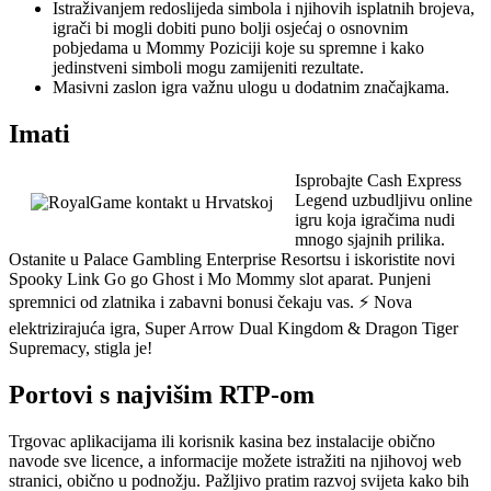
Istraživanjem redoslijeda simbola i njihovih isplatnih brojeva,
igrači bi mogli dobiti puno bolji osjećaj o osnovnim
pobjedama u Mommy Poziciji koje su spremne i kako
jedinstveni simboli mogu zamijeniti rezultate.
Masivni zaslon igra važnu ulogu u dodatnim značajkama.
Imati
Isprobajte Cash Express
Legend uzbudljivu online
igru ​​koja igračima nudi
mnogo sjajnih prilika.
Ostanite u Palace Gambling Enterprise Resortsu i iskoristite novi
Spooky Link Go go Ghost i Mo Mommy slot aparat. Punjeni
spremnici od zlatnika i zabavni bonusi čekaju vas. ⚡ Nova
elektrizirajuća igra, Super Arrow Dual Kingdom & Dragon Tiger
Supremacy, stigla je!
Portovi s najvišim RTP-om
Trgovac aplikacijama ili korisnik kasina bez instalacije obično
navode sve licence, a informacije možete istražiti na njihovoj web
stranici, obično u podnožju. Pažljivo pratim razvoj svijeta kako bih