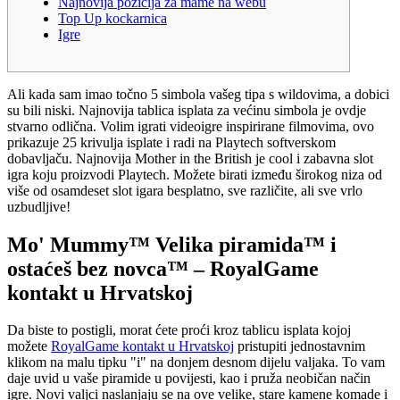
Najnovija pozicija za mame na webu
Top Up kockarnica
Igre
Ali kada sam imao točno 5 simbola vašeg tipa s wildovima, a dobici
su bili niski. Najnovija tablica isplata za većinu simbola je ovdje
stvarno odlična. Volim igrati videoigre inspirirane filmovima, ovo
prikazuje 25 krivulja isplate i radi na Playtech softverskom
dobavljaču. Najnovija Mother in the British je cool i zabavna slot
igra koju proizvodi Playtech.
Možete birati između širokog niza od
više od osamdeset slot igara besplatno, sve različite, ali sve vrlo
uzbudljive!
Mo' Mummy™ Velika piramida™ i
ostaćeš bez novca™ – RoyalGame
kontakt u Hrvatskoj
Da biste to postigli, morat ćete proći kroz tablicu isplata kojoj
možete
RoyalGame kontakt u Hrvatskoj
pristupiti jednostavnim
klikom na malu tipku "i" na donjem desnom dijelu valjaka. To vam
daje uvid u vaše piramide u povijesti, kao i pruža neobičan način
igre. Novi valjci naslanjaju se na ove velike, stare kamene komade i