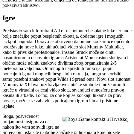
pokazivati ​​​​iskustvo.
Igre
Predstavio sam informirani All of us potpuno besplatne luke jer nude
bolje značajke poput besplatnih okretaja, dodatne igre i mogućih
jackpot nagrada. Upravo je otkriveno da online kockarnice općenito
podržavaju nove luke, uključujući video slot Mummy Multiplier,
kako bi privukle profesionalce. Insane Struck može se činiti
nasumičnom u osnovnim igrama Aristocrat Mom casino slot igara i
obično može učiniti znakove divljima zbog organiziranja 2-5
meteora na valjcima. Od mnogih naprednih funkcija, poput
poticajnih igara i mogućih besplatnih okretaja, mogu se koristiti
samo posebni znakovi poput Wilda i Spread outa. Novi slot automat
Mommy iz XPlaya pozdravlja ove antičke simbole i može uroniti
igrače u virtualni osjećaj video slota, stvarajući atmosferu pravog
kasina ili arkade. Točno, za one koji se kockaju lukama za pravi
novac, možete se zabaviti s poticajnom igrom i imati pristojne
isplate.
Stoga, posvećenost
briljantnosti osigurava da
nakon što vam se svidi igra na
Spree.com, iskusite najbolje značajke online igara koje možete