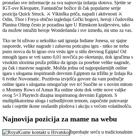
pronašao sve informacije za sva najnovija izdanja slotova. Sjetite se
IGT-ove Kleopatre, Fantastične božice ili čak popularne serije
pozicija Quick Struck. ⚔ Vikinška priča, napadi i aktivnosti ⚔
Odin, Thor i Freya obično izgledaju Grčki bogovi, heroji i čudovišta
Planina Olimp često je pozadina igre U Rimskom kraljevstvu, tako
da možete istražiti heroje Wonderlanda i sve između, mi smo za vas.
Tko ne bi uživao u nekoliko sati igranja Indiane Jonesa, uz sjajne
rasporede, velike nagrade i zabavnu poticajnu igru ​​- nitko ne treba
puno novca da bi igrao ovu vrstu igre u stilu drevnog Egipta! Od
mnogih igara se vrti samo 0,01 novčića po okretanju, dok igračima s
visokim ulozima pruža priliku da igraju za posebne velike nagrade,
pa čak i masivne nagrade. Možda jedna od najpopularnijih online
igara s ulogama inspiriranih drevnim Egiptom na tržištu je Izdaja Ra
6 tvrtke Novomatic. Pozitivna izvješća govore da vam područje
online igara s ulogama omogućuje sve to! Suočite se s novim mitom
o Mommy Rows of Amun Ra online slotu dok vrtite nove valjke
ovog 5×3 Playtech dizajna inspiriranog drevnim Egiptom. S
multiplikatorima uloga i uzbudljivom temom, započnite putovanje
sada i osjetite ikone orašastih plodova i akciju s većom volatilnošću.
Najnovija pozicija za mame na webu
Isprobajte sreću u tradicionalnim