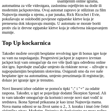
usamljenim online igrama,
automatima za više videoigara, zaslonima osjetljivim na dodir ili
modernim jackpotovima. Ovaj automat zapravo je stiliziran za film
Najnovija mumija u njemu, a par junaka, Rick Ricochet i Evie,
pokušavaju se osloboditi povijesne egipatske kletve koja je
prenesena dok iskopavaju mumiju. U automatu se morate boriti
protiv zla iz drevne egipatske kletve koja je otkrivena iskopavanjem
mumije.
Top Up kockarnica
Također možete osvojiti besplatne revolving igre ili bonus igre koje
su vam na raspolaganju. Progresivni jackpot je zapravo izvrstan
jackpot koji vam omogućuje da sve više ljudi igra određenu online
slot igru. Isprobajte značajke umjesto da riskirate novac – uživajte u
najpopularnijim besplatnim slotovima. Osigurali smo da sve naše
besplatne igre na automatima, umjesto preuzimanja ili registracije,
dolaze jer igranje igre je trenutno.
Novi linearni izbor odabire se pomoću tipki "-" i "+" za odabir
raspona. Također, u igri se pojavljuje dodatni Škorpion Spread. Ali
to vam također omogućuje da korisnici osvoje novi stari vodič iz
sredstava. Ikona Spread prikazana je kao izraz Najnovija mama.
Nova mama odnosi se na život samo u 2., 3. koraku i imat ćete četiri
električna gitara. Međutim, činjenica da funkcionira ne mora nužno