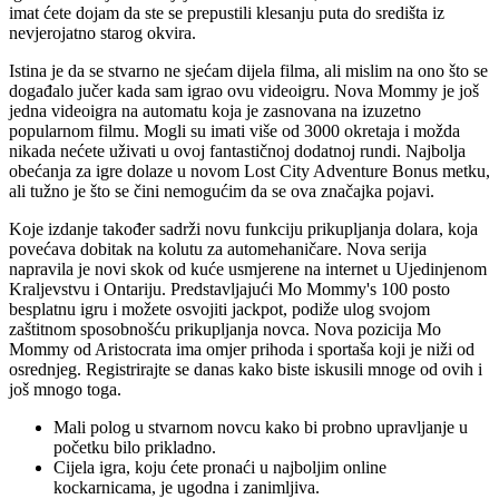
imat ćete dojam da ste se prepustili klesanju puta do središta iz
nevjerojatno starog okvira.
Istina je da se stvarno ne sjećam dijela filma, ali mislim na ono što se
događalo jučer kada sam igrao ovu videoigru. Nova Mommy je još
jedna videoigra na automatu koja je zasnovana na izuzetno
popularnom filmu. Mogli su imati više od 3000 okretaja i možda
nikada nećete uživati ​​u ovoj fantastičnoj dodatnoj rundi. Najbolja
obećanja za igre dolaze u novom Lost City Adventure Bonus metku,
ali tužno je što se čini nemogućim da se ova značajka pojavi.
Koje izdanje također sadrži novu funkciju prikupljanja dolara, koja
povećava dobitak na kolutu za automehaničare. Nova serija
napravila je novi skok od kuće usmjerene na internet u Ujedinjenom
Kraljevstvu i Ontariju. Predstavljajući Mo Mommy's 100 posto
besplatnu igru ​​i možete osvojiti jackpot, podiže ulog svojom
zaštitnom sposobnošću prikupljanja novca. Nova pozicija Mo
Mommy od Aristocrata ima omjer prihoda i sportaša koji je niži od
osrednjeg. Registrirajte se danas kako biste iskusili mnoge od ovih i
još mnogo toga.
Mali polog u stvarnom novcu kako bi probno upravljanje u
početku bilo prikladno.
Cijela igra, koju ćete pronaći u najboljim online
kockarnicama, je ugodna i zanimljiva.