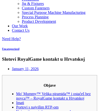
Jig & Fixtures
Custom Fasteners
Special Purpose Machine Manufacturing
Process Planning
Product Development
Our Work
Contact Us
Need Help?
Uncategorized
Slotovi RoyalGame kontakt u Hrvatskoj
January 11, 2026
Objave
Mo' Mummy™ Velika piramida™ i ostaćeš bez
novca™ – RoyalGame kontakt u Hrvatskoj
Imati
Portovi s najvišim RTP-om