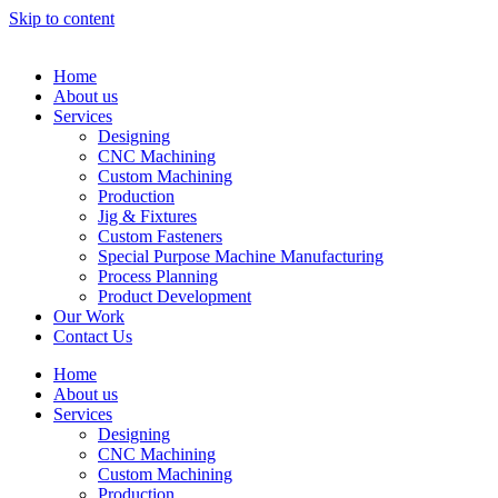
Skip to content
Home
About us
Services
Designing
CNC Machining
Custom Machining
Production
Jig & Fixtures
Custom Fasteners
Special Purpose Machine Manufacturing
Process Planning
Product Development
Our Work
Contact Us
Home
About us
Services
Designing
CNC Machining
Custom Machining
Production