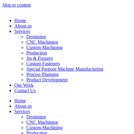
Skip to content
Home
About us
Services
Designing
CNC Machining
Custom Machining
Production
Jig & Fixtures
Custom Fasteners
Special Purpose Machine Manufacturing
Process Planning
Product Development
Our Work
Contact Us
Home
About us
Services
Designing
CNC Machining
Custom Machining
Production