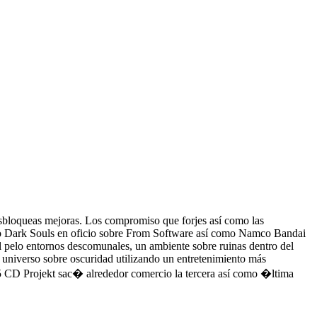
desbloqueas mejoras. Los compromiso que forjes así­ como las
iego Dark Souls en oficio sobre From Software así­ como Namco Bandai
l pelo entornos descomunales, un ambiente sobre ruinas dentro del
n universo sobre oscuridad utilizando un entretenimiento más
5 CD Projekt sac� alrededor comercio la tercera así­ como �ltima