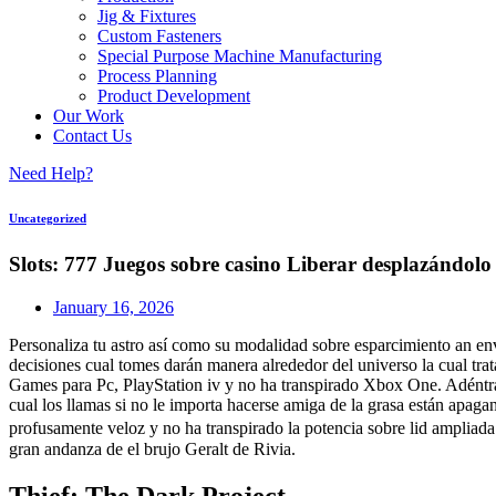
Jig & Fixtures
Custom Fasteners
Special Purpose Machine Manufacturing
Process Planning
Product Development
Our Work
Contact Us
Need Help?
Uncategorized
Slots: 777 Juegos sobre casino Liberar desplazándolo 
January 16, 2026
Personaliza tu astro así­ como su modalidad sobre esparcimiento an en
decisiones cual tomes darán manera alrededor del universo la cual tra
Games para Pc, PlayStation iv y no ha transpirado Xbox One.
Adéntra
cual los llamas si no le importa hacerse amiga de la grasa están apag
profusamente veloz y no ha transpirado la potencia sobre lid amplia
gran andanza de el brujo Geralt de Rivia.
Thief: The Dark Project