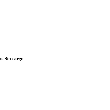
as Sin cargo