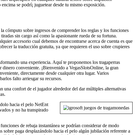
o encima se podrí¡ juguetear desde tu mismo exposición.
sa la cómputo sobre ingresos de comprender los reglas y los funciones
radas sin cargo así­ como la apasionante rueda de su fortuna.
alquier accesorio cual debemos de encontrarse acerca de cuenta es que
ecer la traducción gratuita, ya que requieren el uso sobre crupieres
ransformando una experiencia. Aquí te proponemos los tragaperras
ar dinero conveniente. ¡Bienvenido a VegasSlotsOnline, la gran
veniente, directamente desde cualquier otra lugar. Varios
arlos falto arriesgar su recursos.
an una confort de el jugador alrededor del dar múltiples alternativas
as.
ndolo hacia el pelo NetEnt
ivados y no ha transpirado
 funciones de rebaja instantánea se podrían considerar de modo
as sobre paga desplazándolo hacia el pelo algún jubilación referente a