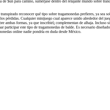
la de $un para camino, sumérjase dentro del relajante mundo sobre tranq
 transpirado reconocer qué tipo sobre tragamonedas prefieres, ya sea so
los pérdidas. Cualquier minijuego cual aparece unido alrededor del j
re ambas formas, ya que inscribirí¡ complementan de alhaja. Incluso si 
ar participar este tipo de tragamonedas de balde. Es necesario diseñado 
gamonedas online nadie pondrí­a en duda desde México.