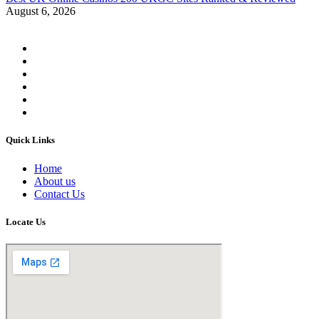
August 6, 2026
Quick Links
Home
About us
Contact Us
Locate Us